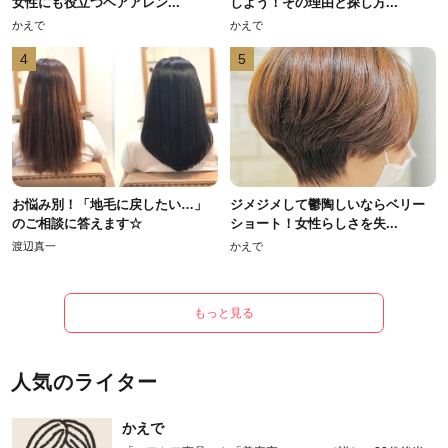
女性にも役立つヘアアレン...
しよう！その理由と探し方...
かえで
かえで
4
5
お悩み別！「地毛に戻したい…」
ジメジメして鬱陶しいならベリー
のご相談に答えます☆
ショート！女性らしさを失...
渡辺真一
かえで
もっと見る
人気のライター
かえで