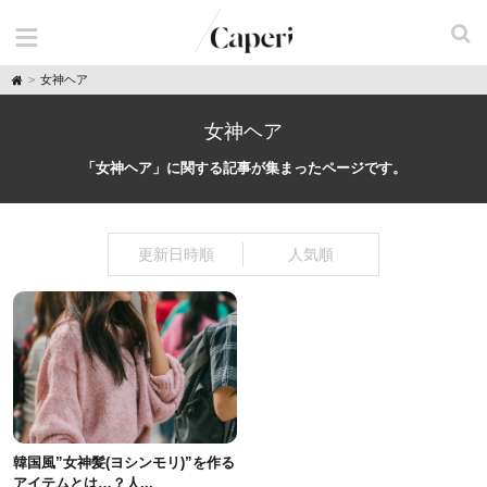
H
女神ヘア
o
m
e
女神ヘア
「女神ヘア」に関する記事が集まったページです。
更新日時順
人気順
韓国風”女神髪(ヨシンモリ)”を作る
アイテムとは…？人...