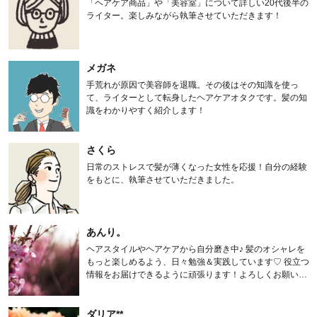
「ヘアケア商品」や「美容室」について詳しい20代後半の
ライター。楽しみながら執筆させていただきます！
メガネ
手荒れが原因で美容師を退職。その後はその知識を使っ
て、ライターとして転身したヘアケアオタクです。髪の知
識をわかりやすく紹介します！
さくら
日常のストレスで髪が薄くなった女性を応援！自分の経験
をもとに、執筆させていただきました。
あんり。
ヘアスタイルやヘアケアから自分磨き中♪ 髪のオシャレを
もっと楽しめるよう、日々勉強＆実践しています♡ 役立つ
情報をお届けできるように頑張ります！よろしくお願いし
ます。
ダリア**