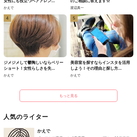
女性にも役立つヘアアレン...
のご相談に答えます☆
かえで
渡辺真一
4
5
ジメジメして鬱陶しいならベリー
美容室を探すならインスタを活用
ショート！女性らしさを失...
しよう！その理由と探し方...
かえで
かえで
もっと見る
人気のライター
かえで