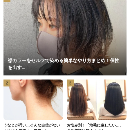
裾カラーをセルフで染める簡単なやり方まとめ！個性
を出す...
2
3
うなじが汚い…そんな自信がない
お悩み別！「地毛に戻したい…」