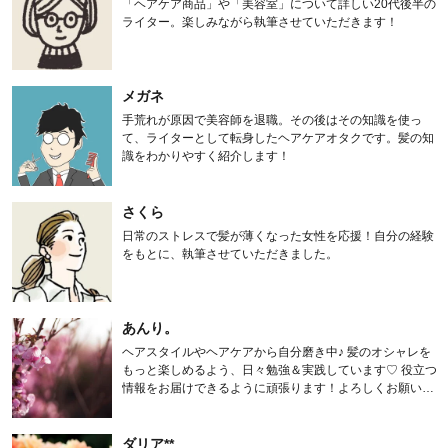
「ヘアケア商品」や「美容室」について詳しい20代後半の
ライター。楽しみながら執筆させていただきます！
メガネ
手荒れが原因で美容師を退職。その後はその知識を使っ
て、ライターとして転身したヘアケアオタクです。髪の知
識をわかりやすく紹介します！
さくら
日常のストレスで髪が薄くなった女性を応援！自分の経験
をもとに、執筆させていただきました。
あんり。
ヘアスタイルやヘアケアから自分磨き中♪ 髪のオシャレを
もっと楽しめるよう、日々勉強＆実践しています♡ 役立つ
情報をお届けできるように頑張ります！よろしくお願いし
ます。
ダリア**