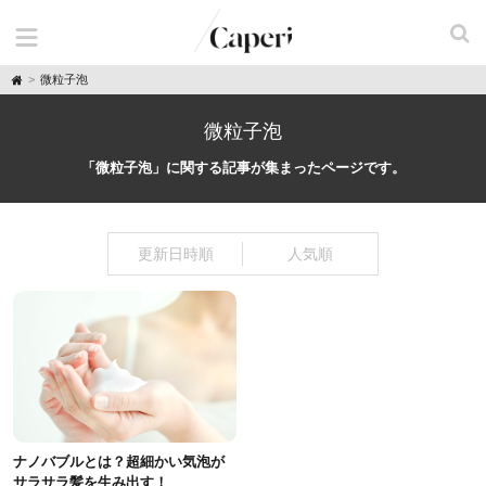
H
微粒子泡
o
m
e
微粒子泡
「微粒子泡」に関する記事が集まったページです。
更新日時順
人気順
ナノバブルとは？超細かい気泡が
サラサラ髪を生み出す！