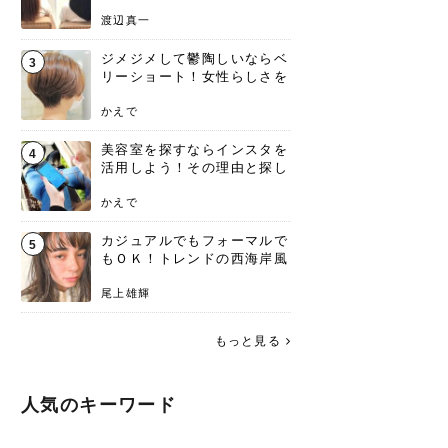
渡辺真一
ジメジメして鬱陶しいならベ
3
リーショート！女性らしさを
失わないポイント
かえで
美容室を探すならインスタを
4
活用しよう！その理由と探し
方を要チェック
かえで
カジュアルでもフォーマルで
5
もＯＫ！トレンドの西海岸風
ラフスタイル特集。
尾上雄輝
もっと見る
人気のキーワード