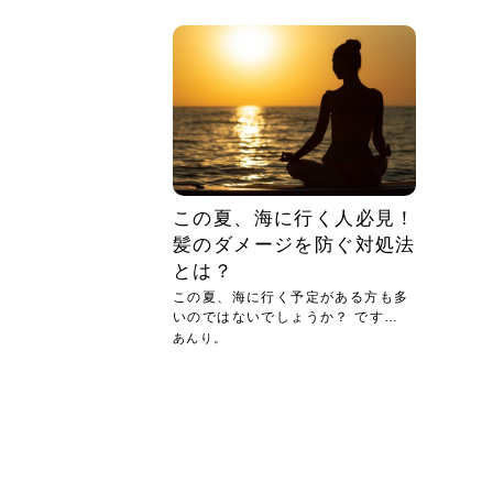
急に
人の
い原因.
めく..
ル...
時こそ.
本ケ
のシャ.
しい美.
のポ
める前.
と...
ヘッドス
と種
果。
血行を促
トリート
2026
2026
しばらく
髪をきれ
スキンケ
「たくさ
フェイス
顔の産毛
最近、な
できる.
魅力と、
効果が...
大きく変
すみカラ
ルでエア
ろそろ髪
ムを増や
ンプーに
に、実際
いうお悩
で抜くな
気がする
さろめ
の塗り...
く...
解...
思って...
頭皮の...
などの...
ものばか.
しょう...
感じて...
じつは...
ふと鏡を
痩身エス
落ち込ん
機器を使
メガネ
さくら
かえで
メガネ
さくら
さくら
あおい
あかり
あおい
あおい
その原...
技によ...
あおい
あかり
この夏、海に行く人必見！
髪のダメージを防ぐ対処法
とは？
この夏、海に行く予定がある方も多
いのではないでしょうか？ です
が、...
あんり。