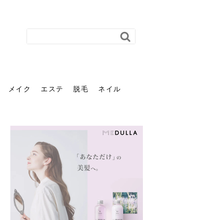
メイク
エステ
脱毛
ネイル
花粉で髪がパサパサするの
肌に合う髪色、どう見つけ
40代のパーマがダレる原因
前髪を薄くするための美容
ヘッドスパで頭皮をケアし
ストレスで髪の毛はどう変
40代の髪を悩みに最適！韓
「おしゃれ」と「身だしな
エステの勧誘が怖い人へ。
「今さら」なんて言わせな
オフィスネイルでも「キラ
はなぜ？原因と落とし方・
る？「イエベ」「ブルベ」
とは？自宅でできる復活術
院の頼み方とは？失敗しな
よう！ヘッドスパの効果と
わる？抜け毛・パサつきの
国発「ダリーフ」でヘアセ
み」は違う。相手に信頼感
断ることは悪くない。自分
い。40代のVIO・顔脱毛、
キラ」はOK？派手に見えな