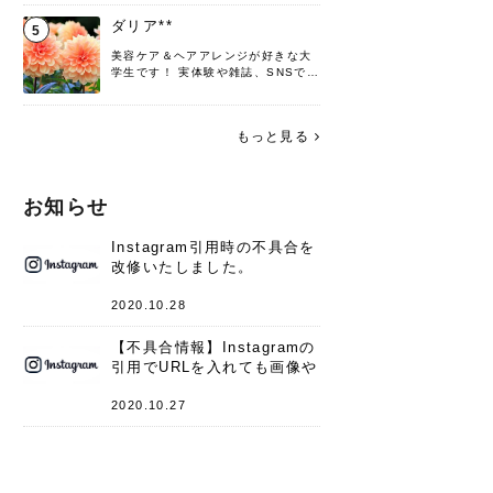
♡ 役立つ情報をお届けできるように
頑張ります！よろしくお願いしま
ダリア**
5
す。
美容ケア＆ヘアアレンジが好きな大
学生です！ 実体験や雑誌、SNSで知
った情報を書いていこうと思いま
す。 これからよろしくお願いします
(*^^*)♪
もっと見る
お知らせ
Instagram引用時の不具合を
改修いたしました。
2020.10.28
【不具合情報】Instagramの
引用でURLを入れても画像や
キャプションが表示されない
件
2020.10.27