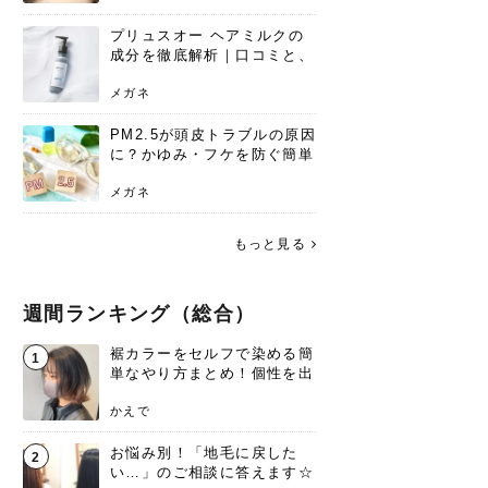
プリュスオー ヘアミルクの
成分を徹底解析｜口コミと、
どんな髪質におすすめかを解
説
メガネ
PM2.5が頭皮トラブルの原因
に？かゆみ・フケを防ぐ簡単
ケア方法
メガネ
もっと見る
週間ランキング（総合）
裾カラーをセルフで染める簡
1
単なやり方まとめ！個性を出
すなら今！
かえで
お悩み別！「地毛に戻した
2
い…」のご相談に答えます☆