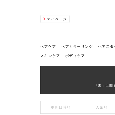
マイページ
ヘアケア
ヘアカラーリング
ヘアスタ
スキンケア
ボディケア
ヘアケア
ヘアカラーリング
ヘアスタイル
ヘアサロン
ヘッドスパ
スカルプケア
ヘアアイテム
メイク
エステ
脱毛
ネイル
スキンケア
ボディケア
「海」に関
トリ
髪の
202
美容
ヘッ
髪を
発酵
ミニ
針で
化粧
202
更新日時順
人気順
仕上
へ！2
新ト
い？
らな
い方
何が
少な
の効
毛」。
イド