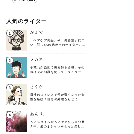
人気のライター
かえで
1
「ヘアケア商品」や「美容室」につ
いて詳しい20代後半のライター。楽
しみながら執筆させていただきま
す！
メガネ
2
手荒れが原因で美容師を退職。その
後はその知識を使って、ライターと
して転身したヘアケアオタクです。
髪の知識をわかりやすく紹介しま
す！
さくら
3
日常のストレスで髪が薄くなった女
性を応援！自分の経験をもとに、執
筆させていただきました。
あんり。
4
ヘアスタイルやヘアケアから自分磨
き中♪ 髪のオシャレをもっと楽しめ
るよう、日々勉強＆実践しています