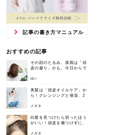
ジュベルック スキンの効果
本気の痩身と体質改善に。
防ぎ方を紹介
診断と...
と長...
いため...
おすすめの人
原因と...
ット...
を与え...
を守る...
賢...
い上...
とは？毛穴・ニキビ跡への
アーユルヴェーダに基づく
花粉の季節になると、髪がパサつく、
美容室で素敵なヘアカラーに染めても
パーマをかけたばかりなのに、もうカ
前髪は薄くしたほうが今風でおしゃれ
普段目に見えない頭皮ですが、何のケ
最近、髪のツヤがなくなったという方
韓国コスメを使うのは若い子だけだと
新しい環境に臨むとき、多くの人が意
「初回限定〇〇円！」そんなお得な体
40代になって、ふと自分のムダ毛のこ
仕事中も、ふとした瞬間に自分の指先
変化...
「イン...
広がる、手触りが悪いと感じた経験は
らったのに、家に帰って鏡を見たら、
ールがダレてしまったと感じている方
だと思っている人は、前髪を早く変え
アもせずに放っておくとダメージが蓄
や、抜け毛が増えたと悩んでいる方
思っていないでしょうか？ダリーフの
識するのが「身だしなみ」です。特に
験エステに行ってみたいけど、『押し
とが気になり始めたけど、「今から脱
を見て、気分が上がるという心ときめ
ありま...
「なん...
はいな...
たいと...
積して...
は、スト...
グラム...
メイク...
に弱い...
毛を...
く「キ...
ニキビ跡の凸凹をどうにかしたいと、
自己流のダイエットではなかなか落ち
肌の質感でお悩みではないでしょう
ない、頑固な脂肪やセルライトを、本
さくら
かえで
メガネ
かえで
yukarin
さくら
さくら
さな
さな
さな
あおい
記事の書き方マニュアル
か？肌に...
気で体...
ゆい
さな
おすすめの記事
その顔のたるみ、原因は「頭
皮の凝り」かも。今日からで
きる、リフトアップ頭皮マッ
サージ
ゆい
美髪は「頭皮オイルケア」か
ら！クレンジングと保湿、2
つの方法と効果を解説
メガネ
白髪を見つけたら切ったほう
がいい！頭皮を傷つけずに、
気になる白髪を処理する方法
メガネ