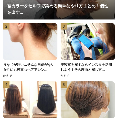
裾カラーをセルフで染める簡単なやり方まとめ！個性
を出す...
2
3
うなじが汚い…そんな自信がない
美容室を探すならインスタを活用
女性にも役立つヘアアレン...
しよう！その理由と探し方...
かえで
かえで
4
5