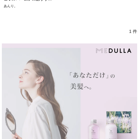
あんり。
1 件