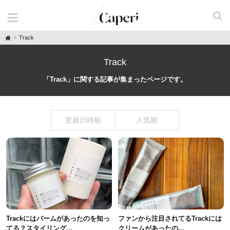
H
Track
o
m
e
Track
「Track」に関する記事が集まったページです。
更新日時順
人気順
Trackにはバームがあったのを知っ
ファンから注目されてるTrackには
てる？スタイリング...
クリームがあったの...