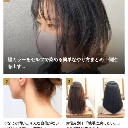
裾カラーをセルフで染める簡単なやり方まとめ！個性
を出す...
2
3
うなじが汚い…そんな自信がない
お悩み別！「地毛に戻したい…」