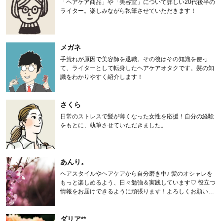
「ヘアケア商品」や「美容室」について詳しい20代後半の
ライター。楽しみながら執筆させていただきます！
メガネ
手荒れが原因で美容師を退職。その後はその知識を使っ
て、ライターとして転身したヘアケアオタクです。髪の知
識をわかりやすく紹介します！
さくら
日常のストレスで髪が薄くなった女性を応援！自分の経験
をもとに、執筆させていただきました。
あんり。
ヘアスタイルやヘアケアから自分磨き中♪ 髪のオシャレを
もっと楽しめるよう、日々勉強＆実践しています♡ 役立つ
情報をお届けできるように頑張ります！よろしくお願いし
ます。
ダリア**