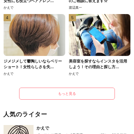
女性にも役立つヘアアレン...
のご相談に答えます☆
かえで
渡辺真一
4
5
ジメジメして鬱陶しいならベリー
美容室を探すならインスタを活用
ショート！女性らしさを失...
しよう！その理由と探し方...
かえで
かえで
もっと見る
人気のライター
かえで