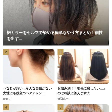
裾カラーをセルフで染める簡単なやり方まとめ！個性
を出す...
2
3
うなじが汚い…そんな自信がない
お悩み別！「地毛に戻したい…」
女性にも役立つヘアアレン...
のご相談に答えます☆
かえで
渡辺真一
4
5