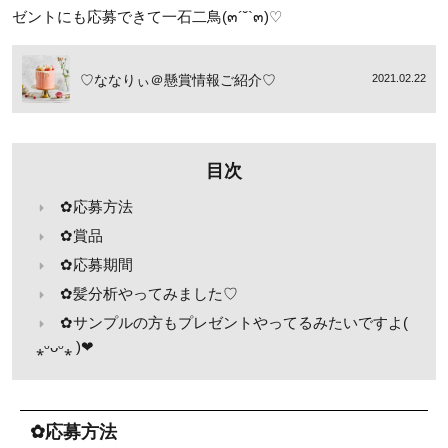
ゼントにも応募できて一石二鳥(๓´˘`๓)♡
♡ななりぃ＠懸賞情報ご紹介♡
2021.02.22
目次
✿応募方法
✿賞品
✿応募期間
✿髪分析やってみました♡
✿サンプルの方もプレゼントやってるみたいですよ(
⁎ᵕᴗᵕ⁎ )❤︎
✿応募方法