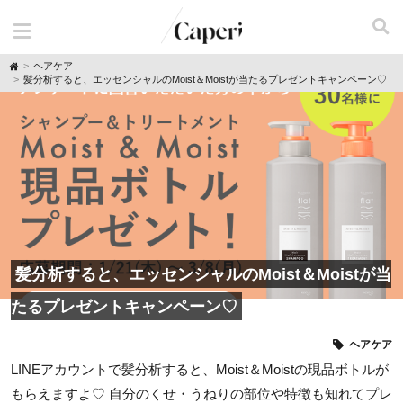
H
ヘアケア
o
髪分析すると、エッセンシャルのMoist＆Moistが当たるプレゼントキャンペーン♡
m
e
髪分析すると、エッセンシャルのMoist＆Moistが当
たるプレゼントキャンペーン♡
ヘアケア
LINEアカウントで髪分析すると、Moist＆Moistの現品ボトルが
もらえますよ♡ 自分のくせ・うねりの部位や特徴も知れてプレ