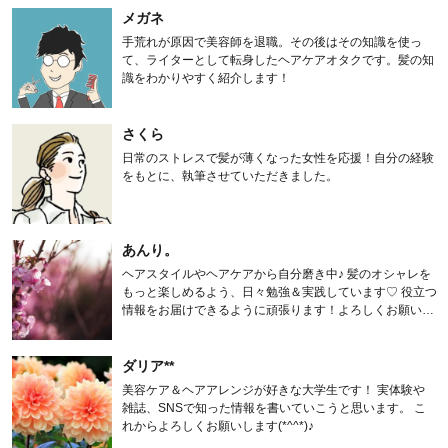
メガネ
手荒れが原因で美容師を退職。その後はその知識を使っ
て、ライターとして転身したヘアケアオタクです。髪の知
識をわかりやすく紹介します！
さくら
日常のストレスで髪が薄くなった女性を応援！自分の経験
をもとに、執筆させていただきました。
あんり。
ヘアスタイルやヘアケアから自分磨き中♪ 髪のオシャレを
もっと楽しめるよう、日々勉強＆実践しています♡ 役立つ
情報をお届けできるように頑張ります！よろしくお願いし
ます。
ダリア**
美容ケア＆ヘアアレンジが好きな大学生です！ 実体験や
雑誌、SNSで知った情報を書いていこうと思います。 こ
れからよろしくお願いします(*^^*)♪