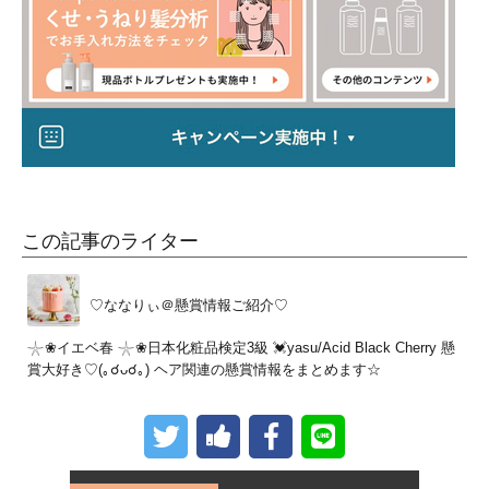
この記事のライター
♡ななりぃ＠懸賞情報ご紹介♡
𓇼❀イエベ春 𓇼❀日本化粧品検定3級 💓yasu/Acid Black Cherry 懸
賞大好き♡(｡☌ᴗ☌｡) ヘア関連の懸賞情報をまとめます☆