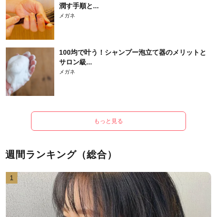
潤す手順と...
メガネ
100均で叶う！シャンプー泡立て器のメリットと
サロン級...
メガネ
もっと見る
週間ランキング（総合）
1