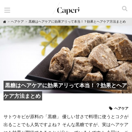
H
ヘアケア
黒糖はヘアケアに効果アリって本当！？効果とヘアケア方法まとめ
o
m
e
黒糖はヘアケアに効果アリって本当！？効果とヘア
ケア方法まとめ
ヘアケア
サトウキビが原料の「黒糖」 優しい甘さで料理に使うとコクが
出ることでも人気ですよね？ そんな黒糖ですが、実はヘアケア