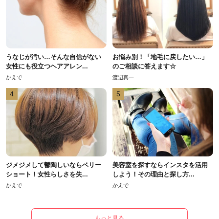
うなじが汚い…そんな自信がない
お悩み別！「地毛に戻したい…」
女性にも役立つヘアアレン...
のご相談に答えます☆
かえで
渡辺真一
4
5
ジメジメして鬱陶しいならベリー
美容室を探すならインスタを活用
ショート！女性らしさを失...
しよう！その理由と探し方...
かえで
かえで
もっと見る