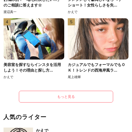
のご相談に答えます☆
ショート！女性らしさを失...
渡辺真一
かえで
4
5
美容室を探すならインスタを活用
カジュアルでもフォーマルでもＯ
しよう！その理由と探し方...
Ｋ！トレンドの西海岸風ラ...
かえで
尾上雄輝
もっと見る
人気のライター
かえで