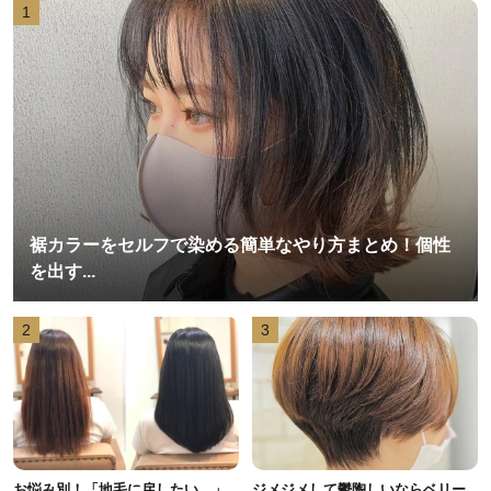
1
裾カラーをセルフで染める簡単なやり方まとめ！個性
を出す...
2
3
お悩み別！「地毛に戻したい…」
ジメジメして鬱陶しいならベリー