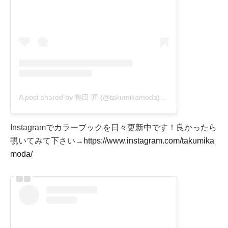
A post shared by 鴨田 匠 (@takumikamoda)
on
Oct 18, 2020 at
Instagramでカラーブックを日々更新中です！良かったら
覗いてみて下さい→
https://www.instagram.com/takumika
moda/