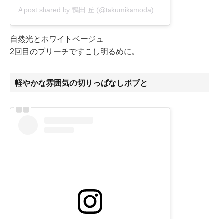
A post shared by 鴨田 匠 (@takumikamoda)
on
Oct 15, 2020 at
自然光とホワイトベージュ
2回目のブリーチですこし明るめに。
軽やかな雰囲気の切りっぱなしボブと