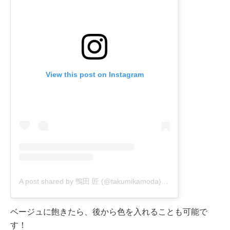
View this post on Instagram
A post shared by 鴨田 匠 (@takumikamoda)
on
Oct 14, 2020 at
ベージュに飽きたら、後から色を入れることも可能で
す！