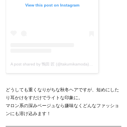
View this post on Instagram
A post shared by 鴨田 匠 (@takumikamoda)
on
Oct 8, 2020 at 
どうしても重くなりがちな秋冬ヘアですが、短めにした
り耳かけをすだけでライトな印象に。
マロン系の深みベージュなら嫌味なくどんなファッショ
ンにも溶け込みます！