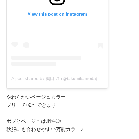
View this post on Instagram
A post shared by 鴨田 匠 (@takumikamoda)
on
Oct 21, 2020 at
やわらかいベージュカラー
ブリーチ×2〜できます。
.
ボブとベージュは相性◎
秋服にも合わせやすい万能カラー♪