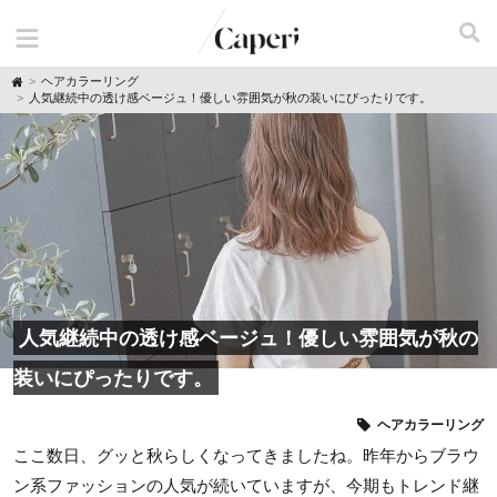
H
ヘアカラーリング
o
人気継続中の透け感ベージュ！優しい雰囲気が秋の装いにぴったりです。
m
e
人気継続中の透け感ベージュ！優しい雰囲気が秋の
装いにぴったりです。
ヘアカラーリング
ここ数日、グッと秋らしくなってきましたね。昨年からブラウ
ン系ファッションの人気が続いていますが、今期もトレンド継