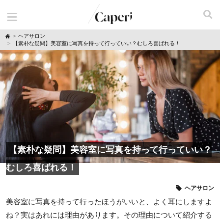
H
ヘアサロン
o
【素朴な疑問】美容室に写真を持って行っていい？むしろ喜ばれる！
m
e
【素朴な疑問】美容室に写真を持って行っていい？
むしろ喜ばれる！
ヘアサロン
美容室に写真を持って行ったほうがいいと、よく耳にしますよ
ね？実はあれには理由があります。その理由について紹介する