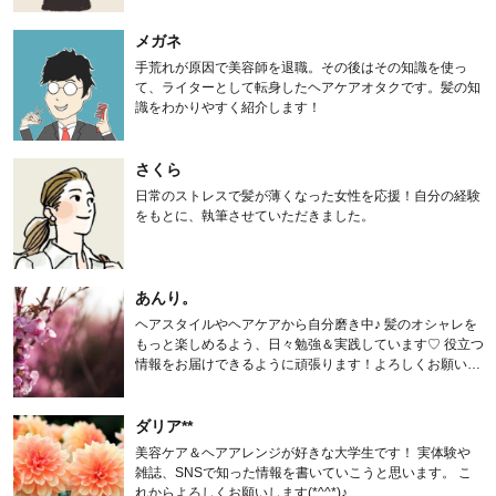
メガネ
手荒れが原因で美容師を退職。その後はその知識を使っ
て、ライターとして転身したヘアケアオタクです。髪の知
識をわかりやすく紹介します！
さくら
日常のストレスで髪が薄くなった女性を応援！自分の経験
をもとに、執筆させていただきました。
あんり。
ヘアスタイルやヘアケアから自分磨き中♪ 髪のオシャレを
もっと楽しめるよう、日々勉強＆実践しています♡ 役立つ
情報をお届けできるように頑張ります！よろしくお願いし
ます。
ダリア**
美容ケア＆ヘアアレンジが好きな大学生です！ 実体験や
雑誌、SNSで知った情報を書いていこうと思います。 こ
れからよろしくお願いします(*^^*)♪