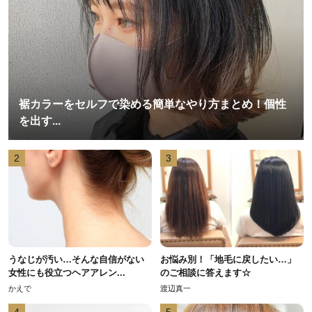
裾カラーをセルフで染める簡単なやり方まとめ！個性
を出す...
2
3
うなじが汚い…そんな自信がない
お悩み別！「地毛に戻したい…」
女性にも役立つヘアアレン...
のご相談に答えます☆
かえで
渡辺真一