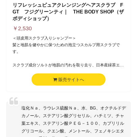
リフレッシュピュアクレンジングヘアスクラブ F
GT フジグリーンティ｜ THE BODY SHOP（ザ
ボディショップ）
￥
2,530
＜頭皮用スクラブ入りシャンプー＞
髪と地肌を健やかに保つための泡立つスカルプ用スクラブで
す。
スクラブ成分ソルトが地肌の汚れを取り去り、日本産緑茶エキ
ス、メントール配合で頭皮にさっぱりとした爽快感をあたえ
て、すっきりと洗い上げます。
販売サイトへ
塩化Ｎａ、ラウレス硫酸Ｎａ、水、BG、オクチルドデ
カノール、ステアリン酸グリセリル、ハチミツ、チャ
葉エキス、ステアリン酸ＰＥＧ－１００、カプリリル
グリコール、クエン酸、メントール、フェノキシエタ