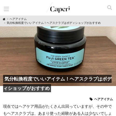
H
ヘアアイテム
o
気分転換程度でいいアイテム！ヘアスクラブはボディショップがおすすめ
m
e
気分転換程度でいいアイテム！ヘアスクラブはボデ
ィショップがおすすめ
ヘアアイテム
現在ではヘアケア用品がたくさん出回っていますが、その中で
もヘアスクラブは、あまり使った経験がある人は少ないでしょ