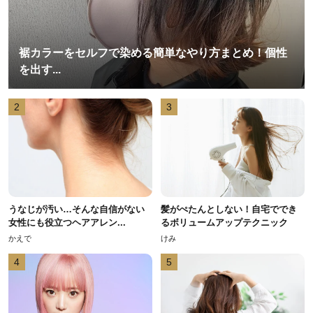
裾カラーをセルフで染める簡単なやり方まとめ！個性
を出す...
2
3
うなじが汚い…そんな自信がない
髪がぺたんとしない！自宅ででき
女性にも役立つヘアアレン...
るボリュームアップテクニック
かえで
けみ
4
5