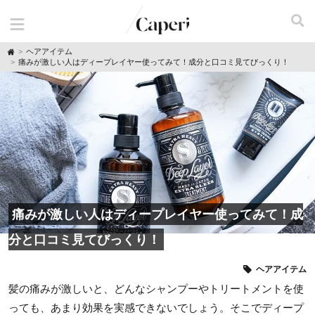
H
ヘアアイテム
o
痛みが激しい人はディープレイヤー使ってみて！成分と口コミ見てびっくり！
m
e
痛みが激しい人はディープレイヤー使ってみて！成
分と口コミ見てびっくり！
ヘアアイテム
髪の痛みが激しいと、どんなシャンプーやトリートメントを使
っても、あまり効果を実感できないでしょう。そこでディープ