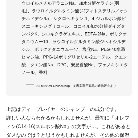
ウロイルメチルアラニンNa、加水分解ケラチン(羽
毛)、ラウロイルグルタミン酸ジ(フィトステリル／オク
チルドデシル)、シクロヘキサン-1、4-ジカルボン酸ビ
スエトキシジグリコール、ココイル加水分解ダイズタ
ンパクK、シロキクラゲエキス、EDTA-2Na、ポリクオ
タニウムー10、ラウロイルグルタミン酸ジヘキシルデ
シル、ポリクオタニウムー47、塩化Na、PEG-40水添
ヒマシ油、PPG-14ポリグリセリル-2エーテル、クエン
酸、クエン酸Na、DPG、安息香酸Na、フェノキシエタ
ノール、香料
via
MINAMI OnlineShop 美容室専用商品の通信販売より
上記はディープレイヤーのシャンプーの成分です。
詳しい人ならわかるかもしれませんが、最初に「オレフ
ィン(C14-16)スルホン酸Na」の文字が…。これがあると
ダメなのでは？と思うかもしれませんが、その他の保湿