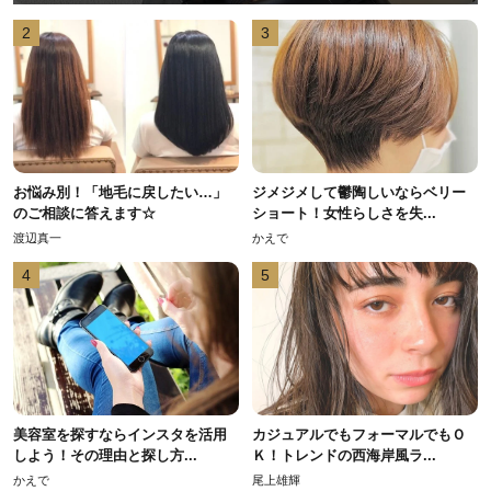
2
3
お悩み別！「地毛に戻したい…」
ジメジメして鬱陶しいならベリー
のご相談に答えます☆
ショート！女性らしさを失...
渡辺真一
かえで
4
5
美容室を探すならインスタを活用
カジュアルでもフォーマルでもＯ
しよう！その理由と探し方...
Ｋ！トレンドの西海岸風ラ...
かえで
尾上雄輝