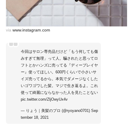
via
www.instagram.com
今回はサロン専売品だけど「もう何しても傷
みすぎて無理」って人。騙されたと思ってロ
フトとかハンズに売ってる『ディープレイヤ
ー』使ってほしい。600円くらいで小さいサ
イズ売ってるから。本気でダメージなくした
いゴワゴワした髪。マジで生き返るよ。これ
使って綺麗にならなかった人を見たことない
pic.twitter.com/ZljOwyUx4v
— りょう｜美髪のプロ (@ryoyano0701)
Sep
tember 18, 2021