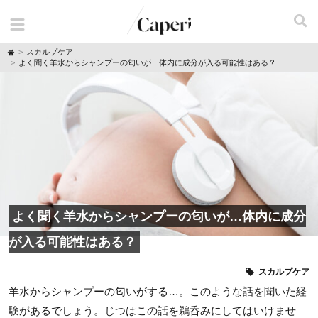
H
スカルプケア
o
よく聞く羊水からシャンプーの匂いが…体内に成分が入る可能性はある？
m
e
よく聞く羊水からシャンプーの匂いが…体内に成分
が入る可能性はある？
スカルプケア
羊水からシャンプーの匂いがする…。このような話を聞いた経
験があるでしょう。じつはこの話を鵜呑みにしてはいけませ