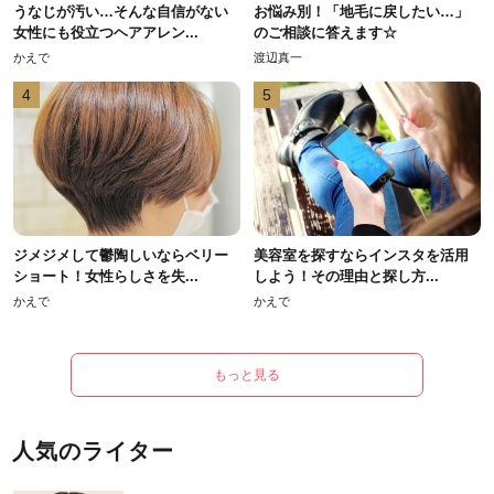
うなじが汚い…そんな自信がない
お悩み別！「地毛に戻したい…」
女性にも役立つヘアアレン...
のご相談に答えます☆
かえで
渡辺真一
4
5
ジメジメして鬱陶しいならベリー
美容室を探すならインスタを活用
ショート！女性らしさを失...
しよう！その理由と探し方...
かえで
かえで
もっと見る
人気のライター