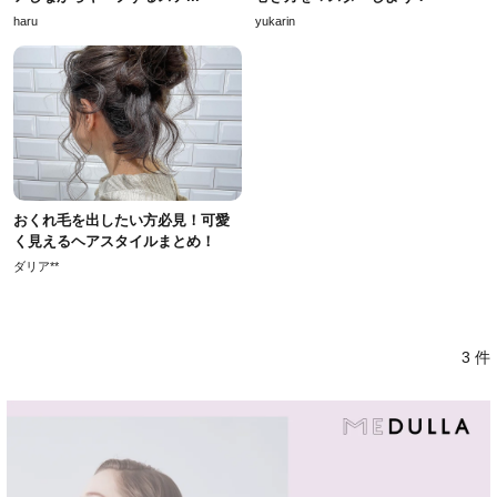
haru
yukarin
おくれ毛を出したい方必見！可愛
く見えるヘアスタイルまとめ！
ダリア**
3 件