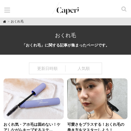
H
おくれ毛
o
m
e
おくれ毛
「おくれ毛」に関する記事が集まったページです。
更新日時順
人気順
おくれ気・アホ毛は固めない！ケ
可愛さをプラスする！おくれ毛の
アしながらキープするステ...
巻き方をマスターしよう！