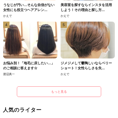
うなじが汚い…そんな自信がない
美容室を探すならインスタを活用
女性にも役立つヘアアレン...
しよう！その理由と探し方...
かえで
かえで
4
5
お悩み別！「地毛に戻したい…」
ジメジメして鬱陶しいならベリー
のご相談に答えます☆
ショート！女性らしさを失...
渡辺真一
かえで
もっと見る
人気のライター