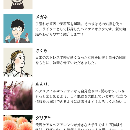
メガネ
手荒れが原因で美容師を退職。その後はその知識を使っ
て、ライターとして転身したヘアケアオタクです。髪の知
識をわかりやすく紹介します！
さくら
日常のストレスで髪が薄くなった女性を応援！自分の経験
をもとに、執筆させていただきました。
あんり。
ヘアスタイルやヘアケアから自分磨き中♪ 髪のオシャレを
もっと楽しめるよう、日々勉強＆実践しています♡ 役立つ
情報をお届けできるように頑張ります！よろしくお願いし
ます。
ダリア**
美容ケア＆ヘアアレンジが好きな大学生です！ 実体験や