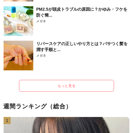
PM2.5が頭皮トラブルの原因に？かゆみ・フケを
防ぐ簡...
メガネ
リバースケアの正しいやり方とは？パサつく髪を
潤す手順と...
メガネ
もっと見る
週間ランキング（総合）
1