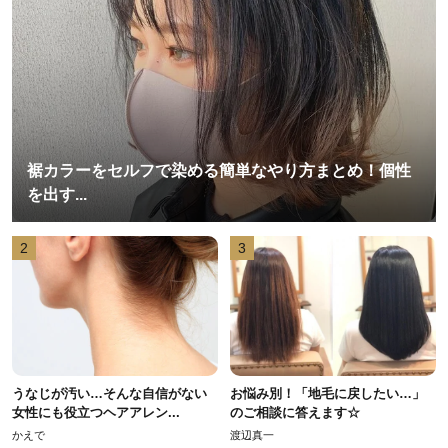
裾カラーをセルフで染める簡単なやり方まとめ！個性
を出す...
2
3
うなじが汚い…そんな自信がない
お悩み別！「地毛に戻したい…」
女性にも役立つヘアアレン...
のご相談に答えます☆
かえで
渡辺真一