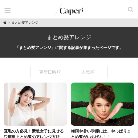
H
まとめ髪アレンジ
o
m
e
まとめ髪アレンジ
「まとめ髪アレンジ」に関する記事が集まったページです。
更新日時順
人気順
直毛の方必見！素敵女子に見せる
梅雨や暑い季節には、やっぱりま
♡簡単まとめ髪のアレンジ方法
とめ髪がいちばん！！