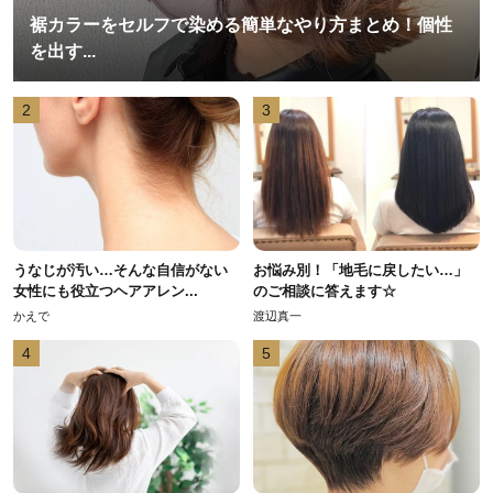
裾カラーをセルフで染める簡単なやり方まとめ！個性
を出す...
2
3
うなじが汚い…そんな自信がない
お悩み別！「地毛に戻したい…」
女性にも役立つヘアアレン...
のご相談に答えます☆
かえで
渡辺真一
4
5