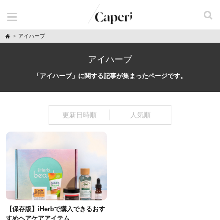
H
アイハーブ
o
m
e
アイハーブ
「アイハーブ」に関する記事が集まったページです。
更新日時順
人気順
【保存版】iHerbで購入できるおす
すめヘアケアアイテム