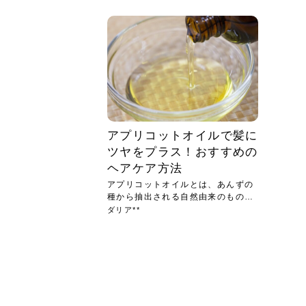
急に
人の
い原因.
めく..
ル...
時こそ.
本ケ
のシャ.
しい美.
のポ
める前.
と...
ヘッドス
と種
果。
血行を促
トリート
2026
2026
しばらく
髪をきれ
スキンケ
「たくさ
フェイス
顔の産毛
最近、な
できる.
魅力と、
効果が...
大きく変
すみカラ
ルでエア
ろそろ髪
ムを増や
ンプーに
に、実際
いうお悩
で抜くな
気がする
さろめ
の塗り...
く...
解...
思って...
頭皮の...
などの...
ものばか.
しょう...
感じて...
じつは...
ふと鏡を
痩身エス
落ち込ん
機器を使
メガネ
さくら
かえで
メガネ
さくら
さくら
あおい
あかり
あおい
あおい
その原...
技によ...
あおい
あかり
アプリコットオイルで髪に
ツヤをプラス！おすすめの
ヘアケア方法
アプリコットオイルとは、あんずの
種から抽出される自然由来のもの♪
...
ダリア**