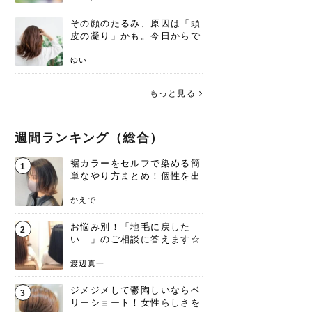
その顔のたるみ、原因は「頭
皮の凝り」かも。今日からで
きる、リフトアップ頭皮マッ
サージ
ゆい
もっと見る
週間ランキング（総合）
裾カラーをセルフで染める簡
1
単なやり方まとめ！個性を出
すなら今！
かえで
お悩み別！「地毛に戻した
2
い…」のご相談に答えます☆
渡辺真一
ジメジメして鬱陶しいならベ
3
リーショート！女性らしさを