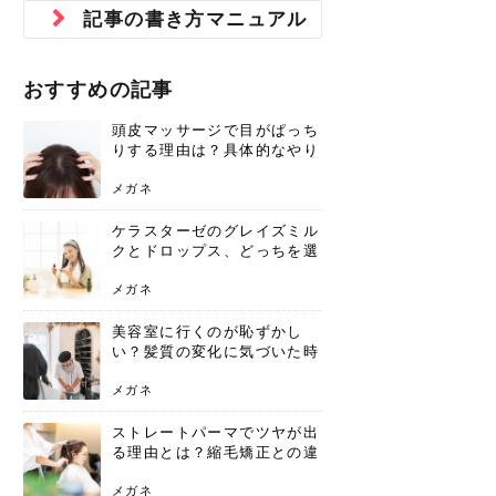
ジュベルック スキンの効果
本気の痩身と体質改善に。
防ぎ方を紹介
診断と...
と長...
いため...
おすすめの人
原因と...
ット...
を与え...
を守る...
賢...
い上...
記事の書き方マニュアル
とは？毛穴・ニキビ跡への
アーユルヴェーダに基づく
花粉の季節になると、髪がパサつく、
美容室で素敵なヘアカラーに染めても
パーマをかけたばかりなのに、もうカ
前髪は薄くしたほうが今風でおしゃれ
普段目に見えない頭皮ですが、何のケ
最近、髪のツヤがなくなったという方
韓国コスメを使うのは若い子だけだと
新しい環境に臨むとき、多くの人が意
「初回限定〇〇円！」そんなお得な体
40代になって、ふと自分のムダ毛のこ
仕事中も、ふとした瞬間に自分の指先
変化...
「イン...
広がる、手触りが悪いと感じた経験は
らったのに、家に帰って鏡を見たら、
ールがダレてしまったと感じている方
だと思っている人は、前髪を早く変え
アもせずに放っておくとダメージが蓄
や、抜け毛が増えたと悩んでいる方
思っていないでしょうか？ダリーフの
識するのが「身だしなみ」です。特に
験エステに行ってみたいけど、『押し
とが気になり始めたけど、「今から脱
を見て、気分が上がるという心ときめ
ありま...
「なん...
はいな...
たいと...
積して...
は、スト...
グラム...
メイク...
に弱い...
毛を...
く「キ...
ニキビ跡の凸凹をどうにかしたいと、
自己流のダイエットではなかなか落ち
おすすめの記事
肌の質感でお悩みではないでしょう
ない、頑固な脂肪やセルライトを、本
さくら
かえで
メガネ
かえで
yukarin
さくら
さくら
さな
さな
さな
あおい
か？肌に...
気で体...
頭皮マッサージで目がぱっち
ゆい
さな
りする理由は？具体的なやり
方と継続のコツを解説
メガネ
ケラスターゼのグレイズミル
クとドロップス、どっちを選
ぶ？それぞれの特徴と合わせ
使いのメリット
メガネ
美容室に行くのが恥ずかし
い？髪質の変化に気づいた時
こそ、プロを頼るべき理由
メガネ
ストレートパーマでツヤが出
る理由とは？縮毛矯正との違
いや長持ちケアを解説
メガネ