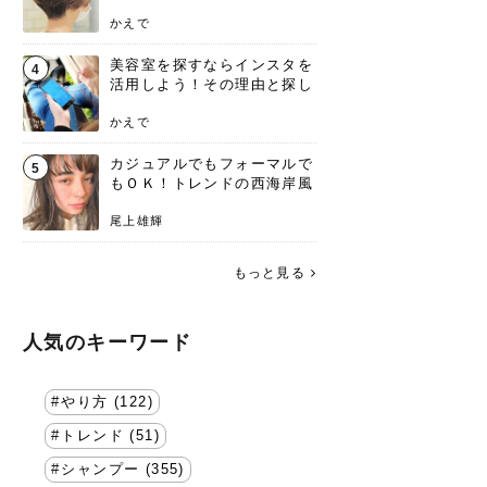
失わないポイント
かえで
美容室を探すならインスタを
4
活用しよう！その理由と探し
方を要チェック
かえで
カジュアルでもフォーマルで
5
もＯＫ！トレンドの西海岸風
ラフスタイル特集。
尾上雄輝
もっと見る
人気のキーワード
やり方 (122)
トレンド (51)
シャンプー (355)