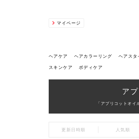
マイページ
ヘアケア
ヘアカラーリング
ヘアスタ
スキンケア
ボディケア
ヘアケア
ヘアカラーリング
ヘアスタイル
ヘアサロン
ヘッドスパ
スカルプケア
ヘアアイテム
メイク
エステ
脱毛
ネイル
スキンケア
ボディケア
アプ
「アプリコットオイ
トリ
髪の
202
美容
ヘッ
髪を
発酵
ミニ
針で
化粧
202
更新日時順
人気順
仕上
へ！2
新ト
い？
らな
い方
何が
少な
の効
毛」。
イド