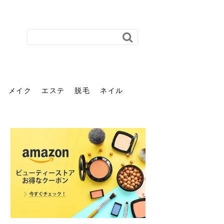
メイク
エステ
脱毛
ネイル
花粉で髪がパサパサするの
肌に合う髪色、どう見つけ
40代のパーマがダレる原因
前髪を薄くするための美容
ヘッドスパで頭皮をケアし
ストレスで髪の毛はどう変
40代の髪を悩みに最適！韓
「おしゃれ」と「身だしな
エステの勧誘が怖い人へ。
「今さら」なんて言わせな
オフィスネイルでも「キラ
はなぜ？原因と落とし方・
る？「イエベ」「ブルベ」
とは？自宅でできる復活術
院の頼み方とは？失敗しな
よう！ヘッドスパの効果と
わる？抜け毛・パサつきの
国発「ダリーフ」でヘアセ
み」は違う。相手に信頼感
断ることは悪くない。自分
い。40代のVIO・顔脱毛、
キラ」はOK？派手に見えな