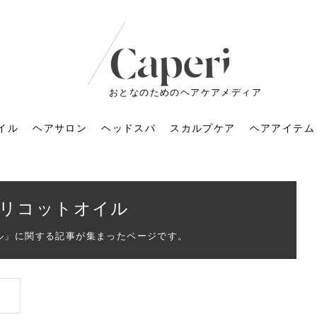
おとなのためのヘアケアメディア
イル
ヘアサロン
ヘッドスパ
スカルプケア
ヘアアイテム
リコットオイル
ル」に関する記事が集まったページです。
ートメントの付け方で
くすみが気になる人
6年のショートウルフ最
室に行くのが恥ずかし
ドスパの落とし穴！知
育てるには？毎日の洗
エキスシャンプーって
マリストのメイク術｜
小顔を目指す！美容鍼
ノリが変わる「顔脱
6年運気アップネイルガ
朝の5分が変わる！寝癖がつ
ツヤと透明感で垢抜ける！
ルーズウェーブとは？2026
お気に入りのお店が倒産し
頭皮を刺激してお顔のリフ
頭皮マッサージで目がぱっ
アイロンが苦手でも大丈
V3ファンデーションは危な
リンパマッサージと経絡マ
子供の脱毛、日焼け肌はN
そのネイル、本当に似合っ
がりが変わる｜効かな
026春トレンドの明る
レンドとは？ナチュラ
髪質の変化に気づいた
いと損する真実
と生活習慣を見直す基
いいの？無印良品など
いアイテムで「自分ら
果と後悔しない選び方
4つのメリットと、始
を公開！幸運を呼ぶ色
かない予防方法と時短寝癖
自然なヘアカラーで作る
年の注目スタイルと長さ別
た後の美容室の探し方！失
トアップ♪毎日こつこつカン
ちりする理由は？具体的な
夫！ブラッシング感覚で使
い？針の仕組み・全4種比
ッサージの違いとは？効果
G？親子で学ぶ、安心・安全
てる？指先をきれいに見え