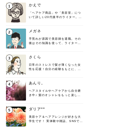
かえで
1
「ヘアケア商品」や「美容室」につ
いて詳しい20代後半のライター。楽
しみながら執筆させていただきま
す！
メガネ
2
手荒れが原因で美容師を退職。その
後はその知識を使って、ライターと
して転身したヘアケアオタクです。
髪の知識をわかりやすく紹介しま
す！
さくら
3
日常のストレスで髪が薄くなった女
性を応援！自分の経験をもとに、執
筆させていただきました。
あんり。
4
ヘアスタイルやヘアケアから自分磨
き中♪ 髪のオシャレをもっと楽しめ
るよう、日々勉強＆実践しています
♡ 役立つ情報をお届けできるように
頑張ります！よろしくお願いしま
ダリア**
5
す。
美容ケア＆ヘアアレンジが好きな大
学生です！ 実体験や雑誌、SNSで知
った情報を書いていこうと思いま