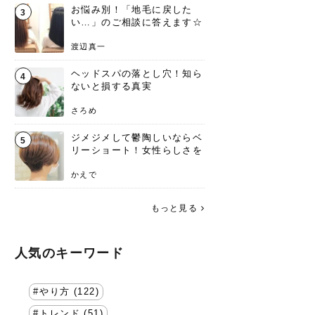
お悩み別！「地毛に戻した
3
い…」のご相談に答えます☆
渡辺真一
ヘッドスパの落とし穴！知ら
4
ないと損する真実
さろめ
ジメジメして鬱陶しいならベ
5
リーショート！女性らしさを
失わないポイント
かえで
もっと見る
人気のキーワード
やり方 (122)
トレンド (51)