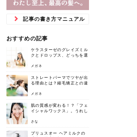
ジュベルック スキンの効果
本気の痩身と体質改善に。
防ぎ方を紹介
診断と...
と長...
いため...
おすすめの人
原因と...
ット...
を与え...
を守る...
賢...
い上...
とは？毛穴・ニキビ跡への
アーユルヴェーダに基づく
花粉の季節になると、髪がパサつく、
美容室で素敵なヘアカラーに染めても
パーマをかけたばかりなのに、もうカ
前髪は薄くしたほうが今風でおしゃれ
普段目に見えない頭皮ですが、何のケ
最近、髪のツヤがなくなったという方
韓国コスメを使うのは若い子だけだと
新しい環境に臨むとき、多くの人が意
「初回限定〇〇円！」そんなお得な体
40代になって、ふと自分のムダ毛のこ
仕事中も、ふとした瞬間に自分の指先
変化...
「イン...
広がる、手触りが悪いと感じた経験は
らったのに、家に帰って鏡を見たら、
ールがダレてしまったと感じている方
だと思っている人は、前髪を早く変え
アもせずに放っておくとダメージが蓄
や、抜け毛が増えたと悩んでいる方
思っていないでしょうか？ダリーフの
識するのが「身だしなみ」です。特に
験エステに行ってみたいけど、『押し
とが気になり始めたけど、「今から脱
を見て、気分が上がるという心ときめ
記事の書き方マニュアル
ありま...
「なん...
はいな...
たいと...
積して...
は、スト...
グラム...
メイク...
に弱い...
毛を...
く「キ...
ニキビ跡の凸凹をどうにかしたいと、
自己流のダイエットではなかなか落ち
肌の質感でお悩みではないでしょう
ない、頑固な脂肪やセルライトを、本
さくら
かえで
メガネ
かえで
yukarin
さくら
さくら
さな
さな
さな
あおい
か？肌に...
気で体...
おすすめの記事
ゆい
さな
ケラスターゼのグレイズミル
クとドロップス、どっちを選
ぶ？それぞれの特徴と合わせ
使いのメリット
メガネ
ストレートパーマでツヤが出
る理由とは？縮毛矯正との違
いや長持ちケアを解説
メガネ
肌の質感が変わる！？「フェ
イシャルワックス」。うれし
いメリットと、肌荒れしない
ための基礎知識
さな
プリュスオー ヘアミルクの