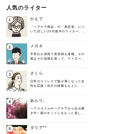
人気のライター
かえで
1
「ヘアケア商品」や「美容室」につ
いて詳しい20代後半のライター。楽
しみながら執筆させていただきま
す！
メガネ
2
手荒れが原因で美容師を退職。その
後はその知識を使って、ライターと
して転身したヘアケアオタクです。
髪の知識をわかりやすく紹介しま
す！
さくら
3
日常のストレスで髪が薄くなった女
性を応援！自分の経験をもとに、執
筆させていただきました。
あんり。
4
ヘアスタイルやヘアケアから自分磨
き中♪ 髪のオシャレをもっと楽しめ
るよう、日々勉強＆実践しています
♡ 役立つ情報をお届けできるように
頑張ります！よろしくお願いしま
ダリア**
5
す。