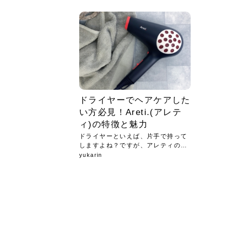
急に
人の
い原因.
めく..
ル...
時こそ.
本ケ
のシャ.
しい美.
のポ
める前.
と...
ヘッドス
と種
果。
血行を促
トリート
2026
2026
しばらく
髪をきれ
スキンケ
「たくさ
フェイス
顔の産毛
最近、な
できる.
魅力と、
効果が...
大きく変
すみカラ
ルでエア
ろそろ髪
ムを増や
ンプーに
に、実際
いうお悩
で抜くな
気がする
さろめ
の塗り...
く...
解...
思って...
頭皮の...
などの...
ものばか.
しょう...
感じて...
じつは...
ふと鏡を
痩身エス
落ち込ん
機器を使
メガネ
さくら
かえで
メガネ
さくら
さくら
あおい
あかり
あおい
あおい
その原...
技によ...
あおい
あかり
ドライヤーでヘアケアした
い方必見！Areti.(アレテ
ィ)の特徴と魅力
ドライヤーといえば、片手で持って
しますよね？ですが、アレティのド
ライ...
yukarin