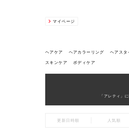
マイページ
ヘアケア
ヘアカラーリング
ヘアスタ
スキンケア
ボディケア
ヘアケア
ヘアカラーリング
ヘアスタイル
ヘアサロン
ヘッドスパ
スカルプケア
ヘアアイテム
メイク
エステ
脱毛
ネイル
スキンケア
ボディケア
「アレティ」に
トリ
髪の
202
美容
ヘッ
髪を
発酵
ミニ
針で
化粧
202
更新日時順
人気順
仕上
へ！2
新ト
い？
らな
い方
何が
少な
の効
毛」。
イド