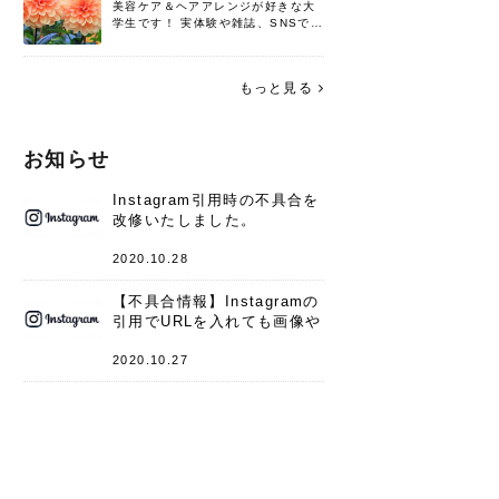
美容ケア＆ヘアアレンジが好きな大
学生です！ 実体験や雑誌、SNSで知
った情報を書いていこうと思いま
す。 これからよろしくお願いします
(*^^*)♪
もっと見る
お知らせ
Instagram引用時の不具合を
改修いたしました。
2020.10.28
【不具合情報】Instagramの
引用でURLを入れても画像や
キャプションが表示されない
件
2020.10.27