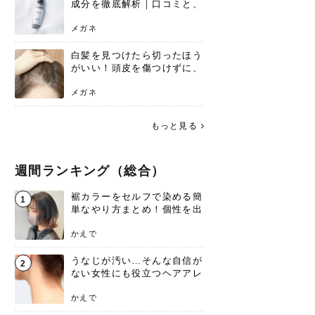
成分を徹底解析｜口コミと、
どんな髪質におすすめかを解
説
メガネ
白髪を見つけたら切ったほう
がいい！頭皮を傷つけずに、
気になる白髪を処理する方法
メガネ
もっと見る
週間ランキング（総合）
裾カラーをセルフで染める簡
1
単なやり方まとめ！個性を出
すなら今！
かえで
うなじが汚い…そんな自信が
2
ない女性にも役立つヘアアレ
ンジあります！
かえで