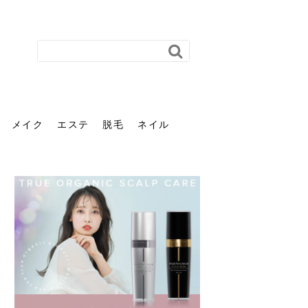
メイク
エステ
脱毛
ネイル
花粉で髪がパサパサするの
肌に合う髪色、どう見つけ
40代のパーマがダレる原因
前髪を薄くするための美容
ヘッドスパで頭皮をケアし
ストレスで髪の毛はどう変
40代の髪を悩みに最適！韓
「おしゃれ」と「身だしな
エステの勧誘が怖い人へ。
「今さら」なんて言わせな
オフィスネイルでも「キラ
はなぜ？原因と落とし方・
る？「イエベ」「ブルベ」
とは？自宅でできる復活術
院の頼み方とは？失敗しな
よう！ヘッドスパの効果と
わる？抜け毛・パサつきの
国発「ダリーフ」でヘアセ
み」は違う。相手に信頼感
断ることは悪くない。自分
い。40代のVIO・顔脱毛、
キラ」はOK？派手に見えな