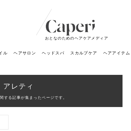
おとなのためのヘアケアメディア
イル
ヘアサロン
ヘッドスパ
スカルプケア
ヘアアイテム
アレティ
関する記事が集まったページです。
ートメントの付け方で
くすみが気になる人
6年のショートウルフ最
室に行くのが恥ずかし
ドスパの落とし穴！知
育てるには？毎日の洗
エキスシャンプーって
マリストのメイク術｜
小顔を目指す！美容鍼
ノリが変わる「顔脱
6年運気アップネイルガ
朝の5分が変わる！寝癖がつ
ツヤと透明感で垢抜ける！
ルーズウェーブとは？2026
お気に入りのお店が倒産し
頭皮を刺激してお顔のリフ
頭皮マッサージで目がぱっ
アイロンが苦手でも大丈
V3ファンデーションは危な
リンパマッサージと経絡マ
子供の脱毛、日焼け肌はN
そのネイル、本当に似合っ
がりが変わる｜効かな
026春トレンドの明る
レンドとは？ナチュラ
髪質の変化に気づいた
いと損する真実
と生活習慣を見直す基
いいの？無印良品など
いアイテムで「自分ら
果と後悔しない選び方
4つのメリットと、始
を公開！幸運を呼ぶ色
かない予防方法と時短寝癖
自然なヘアカラーで作る
年の注目スタイルと長さ別
た後の美容室の探し方！失
トアップ♪毎日こつこつカン
ちりする理由は？具体的な
夫！ブラッシング感覚で使
い？針の仕組み・全4種比
ッサージの違いとは？効果
G？親子で学ぶ、安心・安全
てる？指先をきれいに見え