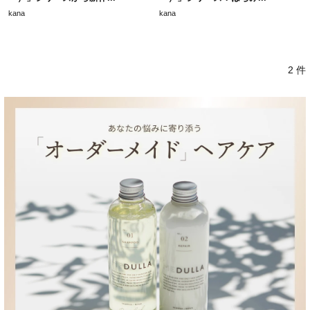
kana
kana
2 件