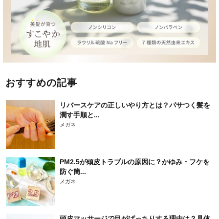
おすすめの記事
リバースケアの正しいやり方とは？パサつく髪を
潤す手順と...
メガネ
PM2.5が頭皮トラブルの原因に？かゆみ・フケを
防ぐ簡...
メガネ
頭皮マッサージで目がぱっちりする理由は？具体