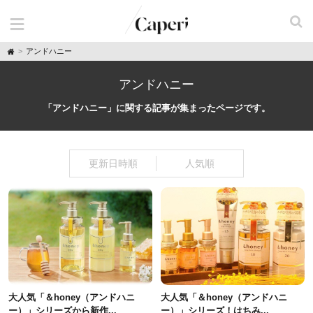
H
アンドハニー
o
m
e
アンドハニー
「アンドハニー」に関する記事が集まったページです。
更新日時順
人気順
大人気「＆honey（アンドハニ
大人気「＆honey（アンドハニ
ー）」シリーズから新作...
ー）」シリーズ！はちみ...