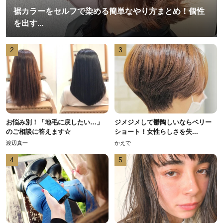
裾カラーをセルフで染める簡単なやり方まとめ！個性
を出す...
2
3
お悩み別！「地毛に戻したい…」
ジメジメして鬱陶しいならベリー
のご相談に答えます☆
ショート！女性らしさを失...
渡辺真一
かえで
4
5