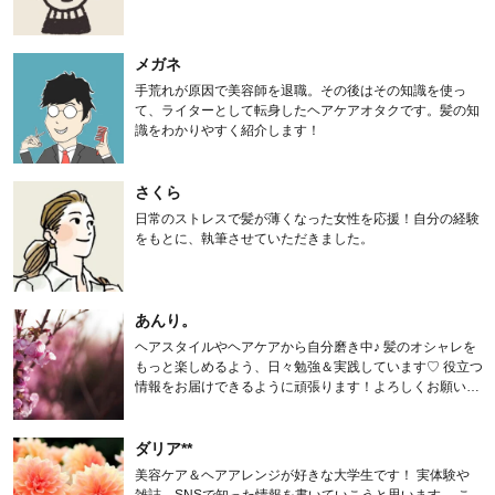
メガネ
手荒れが原因で美容師を退職。その後はその知識を使っ
て、ライターとして転身したヘアケアオタクです。髪の知
識をわかりやすく紹介します！
さくら
日常のストレスで髪が薄くなった女性を応援！自分の経験
をもとに、執筆させていただきました。
あんり。
ヘアスタイルやヘアケアから自分磨き中♪ 髪のオシャレを
もっと楽しめるよう、日々勉強＆実践しています♡ 役立つ
情報をお届けできるように頑張ります！よろしくお願いし
ます。
ダリア**
美容ケア＆ヘアアレンジが好きな大学生です！ 実体験や