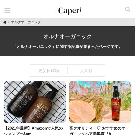
H
オルナオーガニック
o
m
e
オルナオーガニック
「オルナオーガニック」に関する記事が集まったページです。
更新日時順
人気順
【2021年最新】Amazonで人気の
高クオリティー♡ おすすめのオー
シャンプー&am...
ガニックヘア美容液『A...