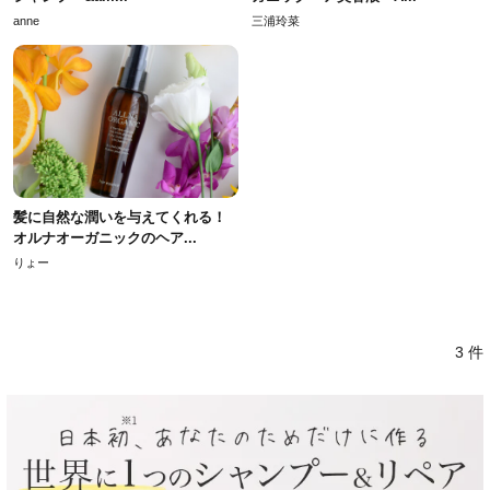
anne
三浦玲菜
髪に自然な潤いを与えてくれる！
オルナオーガニックのヘア...
りょー
3 件