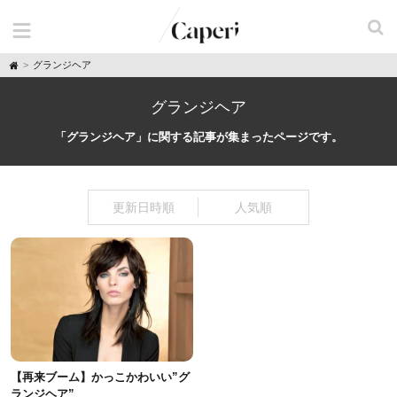
H
グランジヘア
o
m
e
グランジヘア
「グランジヘア」に関する記事が集まったページです。
更新日時順
人気順
【再来ブーム】かっこかわいい”グ
ランジヘア”