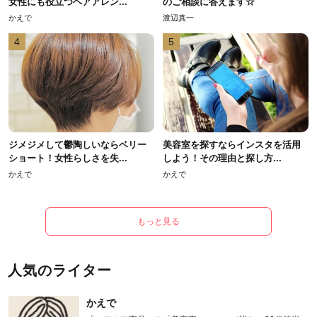
女性にも役立つヘアアレン...
のご相談に答えます☆
かえで
渡辺真一
4
5
ジメジメして鬱陶しいならベリー
美容室を探すならインスタを活用
ショート！女性らしさを失...
しよう！その理由と探し方...
かえで
かえで
もっと見る
人気のライター
かえで