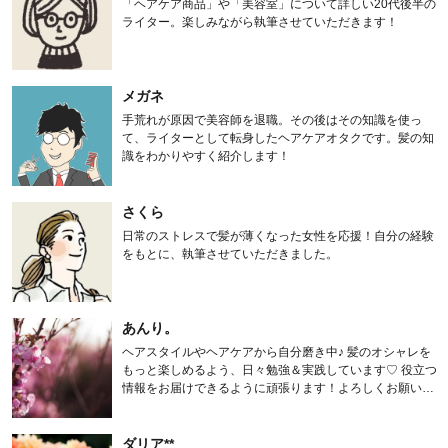
「ヘアケア商品」や「美容室」について詳しい20代後半の
ライター。楽しみながら執筆させていただきます！
メガネ
手荒れが原因で美容師を退職。その後はその知識を使っ
て、ライターとして転身したヘアケアオタクです。髪の知
識をわかりやすく紹介します！
さくら
日常のストレスで髪が薄くなった女性を応援！自分の経験
をもとに、執筆させていただきました。
あんり。
ヘアスタイルやヘアケアから自分磨き中♪ 髪のオシャレを
もっと楽しめるよう、日々勉強＆実践しています♡ 役立つ
情報をお届けできるように頑張ります！よろしくお願いし
ます。
ダリア**