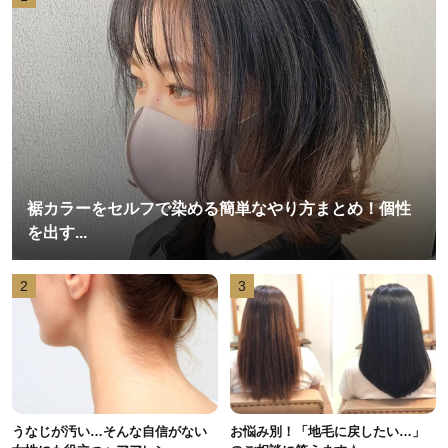
裾カラーをセルフで染める簡単なやり方まとめ！個性
を出す...
2
3
うなじが汚い…そんな自信がない
お悩み別！「地毛に戻したい…」