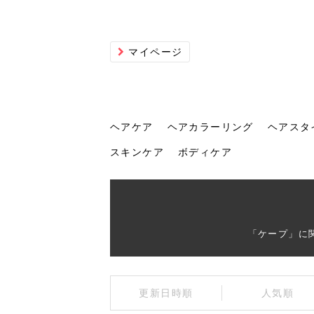
マイページ
ヘアケア
ヘアカラーリング
ヘアスタ
スキンケア
ボディケア
ヘアケア
ヘアカラーリング
ヘアスタイル
ヘアサロン
ヘッドスパ
スカルプケア
ヘアアイテム
メイク
エステ
脱毛
ネイル
スキンケア
ボディケア
「ケープ」に
トリ
髪の
202
美容
ヘッ
髪を
発酵
ミニ
針で
化粧
202
更新日時順
人気順
仕上
へ！2
新ト
い？
らな
い方
何が
少な
の効
毛」。
イド