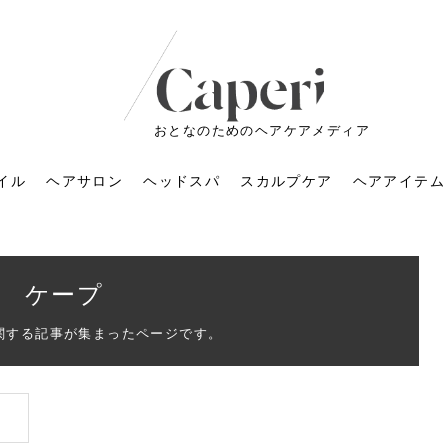
おとなのためのヘアケアメディア
イル
ヘアサロン
ヘッドスパ
スカルプケア
ヘアアイテム
ケープ
関する記事が集まったページです。
ートメントの付け方で
くすみが気になる人
6年のショートウルフ最
室に行くのが恥ずかし
ドスパの落とし穴！知
育てるには？毎日の洗
エキスシャンプーって
マリストのメイク術｜
小顔を目指す！美容鍼
ノリが変わる「顔脱
6年運気アップネイルガ
朝の5分が変わる！寝癖がつ
ツヤと透明感で垢抜ける！
ルーズウェーブとは？2026
お気に入りのお店が倒産し
頭皮を刺激してお顔のリフ
頭皮マッサージで目がぱっ
アイロンが苦手でも大丈
V3ファンデーションは危な
リンパマッサージと経絡マ
子供の脱毛、日焼け肌はN
そのネイル、本当に似合っ
がりが変わる｜効かな
026春トレンドの明る
レンドとは？ナチュラ
髪質の変化に気づいた
いと損する真実
と生活習慣を見直す基
いいの？無印良品など
いアイテムで「自分ら
果と後悔しない選び方
4つのメリットと、始
を公開！幸運を呼ぶ色
かない予防方法と時短寝癖
自然なヘアカラーで作る
年の注目スタイルと長さ別
た後の美容室の探し方！失
トアップ♪毎日こつこつカン
ちりする理由は？具体的な
夫！ブラッシング感覚で使
い？針の仕組み・全4種比
ッサージの違いとは？効果
G？親子で学ぶ、安心・安全
てる？指先をきれいに見え