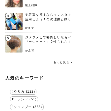
ラフスタイル特集。
尾上雄輝
美容室を探すならインスタを
4
活用しよう！その理由と探し
方を要チェック
かえで
ジメジメして鬱陶しいならベ
5
リーショート！女性らしさを
失わないポイント
かえで
もっと見る
人気のキーワード
やり方 (122)
トレンド (51)
シャンプー (355)