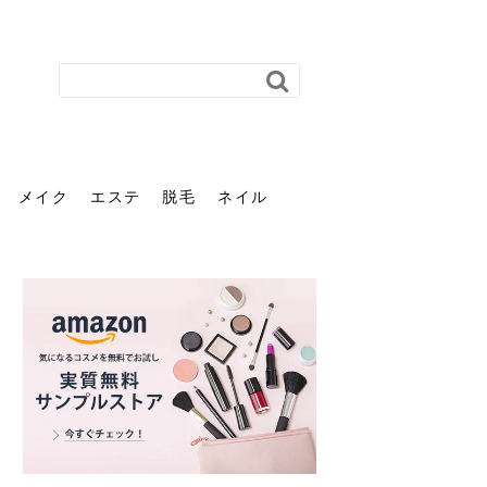
メイク
エステ
脱毛
ネイル
花粉で髪がパサパサするの
肌に合う髪色、どう見つけ
40代のパーマがダレる原因
前髪を薄くするための美容
ヘッドスパで頭皮をケアし
ストレスで髪の毛はどう変
40代の髪を悩みに最適！韓
「おしゃれ」と「身だしな
エステの勧誘が怖い人へ。
「今さら」なんて言わせな
オフィスネイルでも「キラ
はなぜ？原因と落とし方・
る？「イエベ」「ブルベ」
とは？自宅でできる復活術
院の頼み方とは？失敗しな
よう！ヘッドスパの効果と
わる？抜け毛・パサつきの
国発「ダリーフ」でヘアセ
み」は違う。相手に信頼感
断ることは悪くない。自分
い。40代のVIO・顔脱毛、
キラ」はOK？派手に見えな