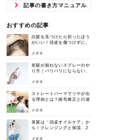
ジュベルック スキンの効果
本気の痩身と体質改善に。
防ぎ方を紹介
診断と...
と長...
いため...
おすすめの人
原因と...
ット...
を与え...
を守る...
賢...
い上...
記事の書き方マニュアル
とは？毛穴・ニキビ跡への
アーユルヴェーダに基づく
花粉の季節になると、髪がパサつく、
美容室で素敵なヘアカラーに染めても
パーマをかけたばかりなのに、もうカ
前髪は薄くしたほうが今風でおしゃれ
普段目に見えない頭皮ですが、何のケ
最近、髪のツヤがなくなったという方
韓国コスメを使うのは若い子だけだと
新しい環境に臨むとき、多くの人が意
「初回限定〇〇円！」そんなお得な体
40代になって、ふと自分のムダ毛のこ
仕事中も、ふとした瞬間に自分の指先
変化...
「イン...
広がる、手触りが悪いと感じた経験は
らったのに、家に帰って鏡を見たら、
ールがダレてしまったと感じている方
だと思っている人は、前髪を早く変え
アもせずに放っておくとダメージが蓄
や、抜け毛が増えたと悩んでいる方
思っていないでしょうか？ダリーフの
識するのが「身だしなみ」です。特に
験エステに行ってみたいけど、『押し
とが気になり始めたけど、「今から脱
を見て、気分が上がるという心ときめ
ありま...
「なん...
はいな...
たいと...
積して...
は、スト...
グラム...
メイク...
に弱い...
毛を...
く「キ...
ニキビ跡の凸凹をどうにかしたいと、
自己流のダイエットではなかなか落ち
おすすめの記事
肌の質感でお悩みではないでしょう
ない、頑固な脂肪やセルライトを、本
さくら
かえで
メガネ
かえで
yukarin
さくら
さくら
さな
さな
さな
あおい
か？肌に...
気で体...
白髪を見つけたら切ったほう
ゆい
さな
がいい！頭皮を傷つけずに、
気になる白髪を処理する方法
メガネ
前髪が崩れないスプレーのや
り方｜パリパリにならない、
自然なキープ術を解説
メガネ
ストレートパーマでツヤが出
る理由とは？縮毛矯正との違
いや長持ちケアを解説
メガネ
美髪は「頭皮オイルケア」か
ら！クレンジングと保湿、2
つの方法と効果を解説
メガネ