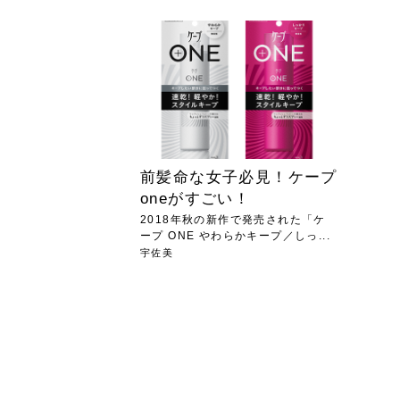
急に
人の
い原因.
めく..
ル...
時こそ.
本ケ
のシャ.
しい美.
のポ
める前.
と...
ヘッドス
と種
果。
血行を促
トリート
2026
2026
しばらく
髪をきれ
スキンケ
「たくさ
フェイス
顔の産毛
最近、な
できる.
魅力と、
効果が...
大きく変
すみカラ
ルでエア
ろそろ髪
ムを増や
ンプーに
に、実際
いうお悩
で抜くな
気がする
さろめ
の塗り...
く...
解...
思って...
頭皮の...
などの...
ものばか.
しょう...
感じて...
じつは...
ふと鏡を
痩身エス
落ち込ん
機器を使
メガネ
さくら
かえで
メガネ
さくら
さくら
あおい
あかり
あおい
あおい
その原...
技によ...
あおい
あかり
前髪命な女子必見！ケープ
oneがすごい！
2018年秋の新作で発売された「ケ
ープ ONE やわらかキープ／しっ...
宇佐美