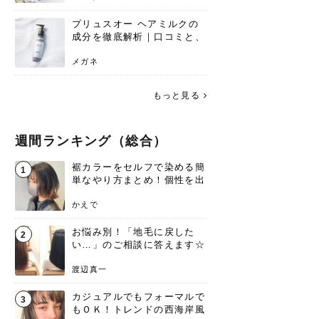
プリュスオー ヘアミルクの
成分を徹底解析｜口コミと、
どんな髪質におすすめかを解
説
メガネ
もっと見る
週間ランキング（総合）
裾カラーをセルフで染める簡
1
単なやり方まとめ！個性を出
すなら今！
かえで
お悩み別！「地毛に戻した
2
い…」のご相談に答えます☆
渡辺真一
カジュアルでもフォーマルで
3
もＯＫ！トレンドの西海岸風