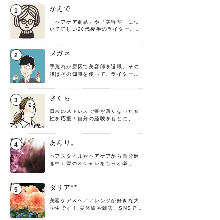
かえで
1
「ヘアケア商品」や「美容室」につ
いて詳しい20代後半のライター。楽
しみながら執筆させていただきま
す！
メガネ
2
手荒れが原因で美容師を退職。その
後はその知識を使って、ライターと
して転身したヘアケアオタクです。
髪の知識をわかりやすく紹介しま
す！
さくら
3
日常のストレスで髪が薄くなった女
性を応援！自分の経験をもとに、執
筆させていただきました。
あんり。
4
ヘアスタイルやヘアケアから自分磨
き中♪ 髪のオシャレをもっと楽しめ
るよう、日々勉強＆実践しています
♡ 役立つ情報をお届けできるように
頑張ります！よろしくお願いしま
ダリア**
5
す。
美容ケア＆ヘアアレンジが好きな大
学生です！ 実体験や雑誌、SNSで知
った情報を書いていこうと思いま