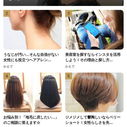
2
3
うなじが汚い…そんな自信がない
美容室を探すならインスタを活用
女性にも役立つヘアアレン...
しよう！その理由と探し方...
かえで
かえで
4
5
お悩み別！「地毛に戻したい…」
ジメジメして鬱陶しいならベリー
のご相談に答えます☆
ショート！女性らしさを失...