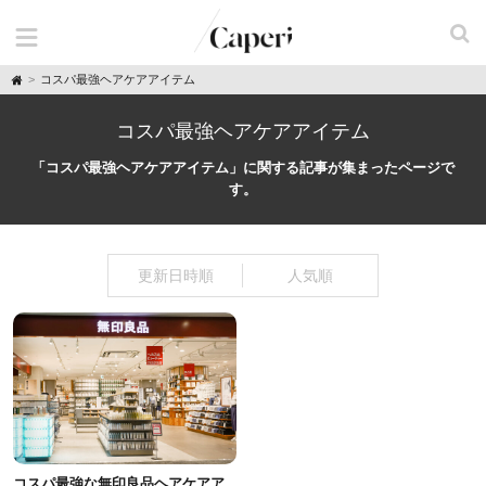
H
コスパ最強ヘアケアアイテム
o
m
e
コスパ最強ヘアケアアイテム
「コスパ最強ヘアケアアイテム」に関する記事が集まったページで
す。
更新日時順
人気順
コスパ最強な無印良品ヘアケアア