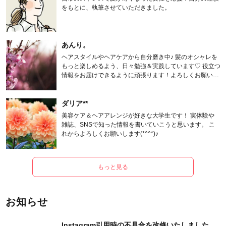
をもとに、執筆させていただきました。
あんり。
ヘアスタイルやヘアケアから自分磨き中♪ 髪のオシャレを
もっと楽しめるよう、日々勉強＆実践しています♡ 役立つ
情報をお届けできるように頑張ります！よろしくお願いし
ます。
ダリア**
美容ケア＆ヘアアレンジが好きな大学生です！ 実体験や
雑誌、SNSで知った情報を書いていこうと思います。 こ
れからよろしくお願いします(*^^*)♪
もっと見る
お知らせ
Instagram引用時の不具合を改修いたしました。