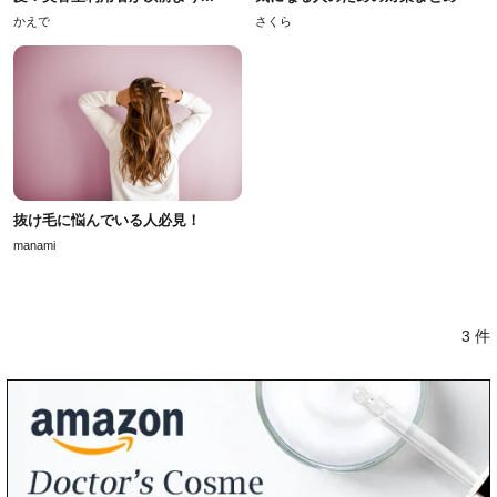
かえで
さくら
抜け毛に悩んでいる人必見！
manami
3 件