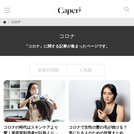
H
コロナ
o
m
e
コロナ
「コロナ」に関する記事が集まったページです。
更新日時順
人気順
コロナの時代はスキンケアより
コロナで女性の髪の毛が抜ける？
髪！美容室利用者が以前より...
気になる人のための対策まとめ