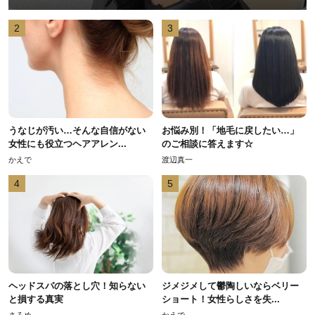
2
3
うなじが汚い…そんな自信がない
お悩み別！「地毛に戻したい…」
女性にも役立つヘアアレン...
のご相談に答えます☆
かえで
渡辺真一
4
5
ヘッドスパの落とし穴！知らない
ジメジメして鬱陶しいならベリー
と損する真実
ショート！女性らしさを失...