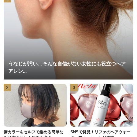
うなじが汚い…そんな自信がない女性にも役立つヘア
アレン...
2
3
裾カラーをセルフで染める簡単な
SNSで発見！リファのヘアウォー