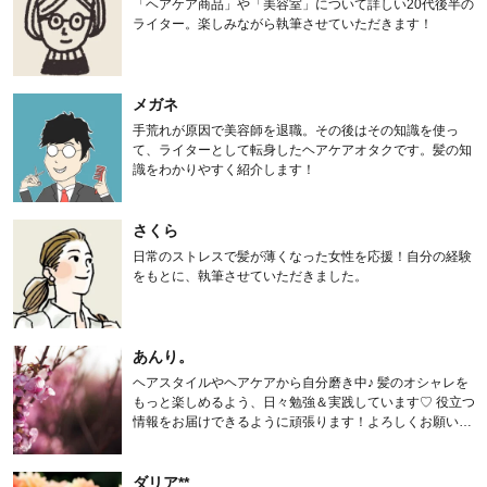
「ヘアケア商品」や「美容室」について詳しい20代後半の
ライター。楽しみながら執筆させていただきます！
メガネ
手荒れが原因で美容師を退職。その後はその知識を使っ
て、ライターとして転身したヘアケアオタクです。髪の知
識をわかりやすく紹介します！
さくら
日常のストレスで髪が薄くなった女性を応援！自分の経験
をもとに、執筆させていただきました。
あんり。
ヘアスタイルやヘアケアから自分磨き中♪ 髪のオシャレを
もっと楽しめるよう、日々勉強＆実践しています♡ 役立つ
情報をお届けできるように頑張ります！よろしくお願いし
ます。
ダリア**