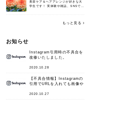
美容ケア＆ヘアアレンジが好きな大
学生です！ 実体験や雑誌、SNSで知
った情報を書いていこうと思いま
す。 これからよろしくお願いします
(*^^*)♪
もっと見る
お知らせ
Instagram引用時の不具合を
改修いたしました。
2020.10.28
【不具合情報】Instagramの
引用でURLを入れても画像や
キャプションが表示されない
件
2020.10.27