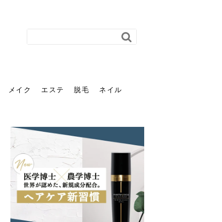
メイク
エステ
脱毛
ネイル
花粉で髪がパサパサするの
肌に合う髪色、どう見つけ
40代のパーマがダレる原因
前髪を薄くするための美容
ヘッドスパで頭皮をケアし
ストレスで髪の毛はどう変
40代の髪を悩みに最適！韓
「おしゃれ」と「身だしな
エステの勧誘が怖い人へ。
「今さら」なんて言わせな
オフィスネイルでも「キラ
はなぜ？原因と落とし方・
る？「イエベ」「ブルベ」
とは？自宅でできる復活術
院の頼み方とは？失敗しな
よう！ヘッドスパの効果と
わる？抜け毛・パサつきの
国発「ダリーフ」でヘアセ
み」は違う。相手に信頼感
断ることは悪くない。自分
い。40代のVIO・顔脱毛、
キラ」はOK？派手に見えな