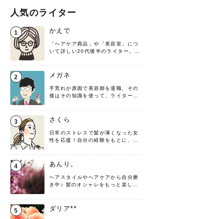
人気のライター
かえで
1
「ヘアケア商品」や「美容室」につ
いて詳しい20代後半のライター。楽
しみながら執筆させていただきま
す！
メガネ
2
手荒れが原因で美容師を退職。その
後はその知識を使って、ライターと
して転身したヘアケアオタクです。
髪の知識をわかりやすく紹介しま
す！
さくら
3
日常のストレスで髪が薄くなった女
性を応援！自分の経験をもとに、執
筆させていただきました。
あんり。
4
ヘアスタイルやヘアケアから自分磨
き中♪ 髪のオシャレをもっと楽しめ
るよう、日々勉強＆実践しています
♡ 役立つ情報をお届けできるように
頑張ります！よろしくお願いしま
ダリア**
5
す。