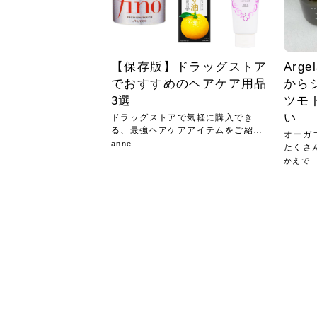
【保存版】ドラッグストア
Arg
でおすすめのヘアケア用品
から
3選
ツモ
い
ドラッグストアで気軽に購入でき
る、最強ヘアケアアイテムをご紹介
オーガ
します〜！
anne
たくさ
のは...
かえで