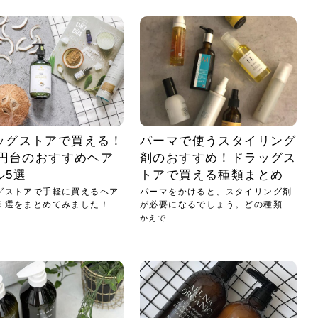
小じわが増えた？原因
手ならではの痩身効
ルルルン ハイドラのどれが
その医療ダイエット、後悔
..
.
..
ア
..
..
イント
..
直し...
「きれい...
の...
敗しに...
タン小顔☆
やり方...
えるヘア...
較・...
と、自...
なエ...
るのは...
パは、頭皮の汚れを落として
類の見分け方＆自宅で
オールハンドエステの
良い？その違いは？PDRN
しませんか？失敗する人の
進し、リラックス効果や美髪
メントの付け方で仕上がりは
春のトレンドカラーは明るめのく
年のショートウルフは、ナチュラ
美容室に行けていないし、そ
いに育てるには高価なアイテ
アで人気の発酵成分が、シャ
んのコスメを持っているの
ラインをすっきりさせたいと
をカミソリで剃って、毛抜き
んとなく運気が停滞している
新生活シーズン、朝の身支度を少しで
職場で浮かない落ち着いたトーンにし
2026年はレイヤーカットを使った髪型
美容室を倒産する数が増えているとい
毎日のちょっとした習慣で小顔は作れ
目元の印象を左右するのは目そのもの
ヘアアイロンを使うのが苦手、火傷が
メイクをしている時間も、スキンケア
サロンのメニューを見ていると、「リ
「ムダ毛が気になる」とお子さんが悩
SNSや雑誌で見かけた素敵なネイルデ
..
...
や...
共通点...
わります。今回は、毛先中心
ーです。ただし、髪がすでに
リーな仕上がりが今っぽい正
型を変えて気分転換したいと
す前に、洗い方や乾かし方、
も広がっています。無印良品
に使っているのはいつも同じ
みを抱えている方はいないで
ど、日々の自己処理を手間に
と悩んでいないでしょうか？
も短くしたい人は多いはず。じつは寝
たいけれど、どこか垢抜けた印象にし
のトレンドと重なり、ルーズウェーブ
うニュースがありました。もともと美
る！頭のこりをほぐしてフェイスライ
ではなく、頭皮の状態かもしれませ
怖いと感じている方はいないでしょう
の時間に変えるという発想から生まれ
ンパマッサージ」の他に「経絡マッサ
んでいる姿を見て、エステ脱毛を検討
ザインを、いざ自分の爪に試してみた
..
見て、急に小じわが増えたと
テと一言で言っても、最新の
癖は、...
たいと...
ヘ...
容室の...
ンのリ...
ん。以下...
か？そ...
たのが...
ージ」...
し始め...
ら、...
ルルルン ハイドラシリーズを使いたい
医師の管理のもと、科学的根拠に基づ
でいないでしょうか？じつは
ったものから、昔ながらの手
けれど、種類が多くてどれを選べばい
いて行う「医療ダイエット」は、自己
かえで
さくら
かえで
かえで
chicca
メガネ
さくら
あかり
あかり
あおい
さな
いか...
流のダ...
さな
さな
もっと見る
もっと見る
もっと見る
もっと見る
もっと見る
もっと見る
もっと見る
もっと見る
もっと見る
もっと見る
もっと見る
もっと見る
もっと見る
ッグストアで買える！
パーマで使うスタイリング
00円台のおすすめヘア
剤のおすすめ！ドラッグス
ル5選
トアで買える種類まとめ
グストアで手軽に買えるヘア
パーマをかけると、スタイリング剤
５選をまとめてみました！1
が必要になるでしょう。どの種類の
スタ...
かえで