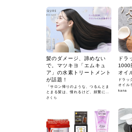
急に
人の
い原因.
めく..
ル...
時こそ.
本ケ
のシャ.
しい美.
のポ
める前.
と...
ヘッドス
と種
果。
血行を促
トリート
2026
2026
しばらく
髪をきれ
スキンケ
「たくさ
フェイス
顔の産毛
最近、な
できる.
魅力と、
効果が...
大きく変
すみカラ
ルでエア
ろそろ髪
ムを増や
ンプーに
に、実際
いうお悩
で抜くな
気がする
さろめ
の塗り...
く...
解...
思って...
頭皮の...
などの...
ものばか.
しょう...
感じて...
じつは...
ふと鏡を
痩身エス
落ち込ん
機器を使
メガネ
さくら
かえで
メガネ
さくら
さくら
あおい
あかり
あおい
あおい
その原...
技によ...
あおい
あかり
髪のダメージ、諦めない
ドラ
で。マツキヨ「エムキュ
10
ア」の水素トリートメント
オイ
が話題！
ドラッ
オイル
「サロン帰りのような、つるんとま
00...
kana
とまる髪は、憧れるけど、頻繁に通
うの...
さくら