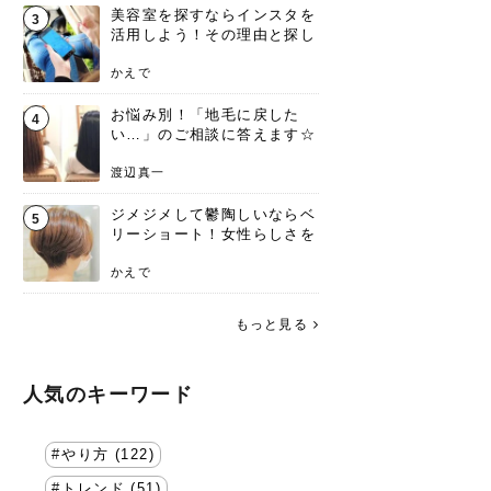
美容室を探すならインスタを
3
活用しよう！その理由と探し
方を要チェック
かえで
お悩み別！「地毛に戻した
4
い…」のご相談に答えます☆
渡辺真一
ジメジメして鬱陶しいならベ
5
リーショート！女性らしさを
失わないポイント
かえで
もっと見る
人気のキーワード
やり方 (122)
トレンド (51)