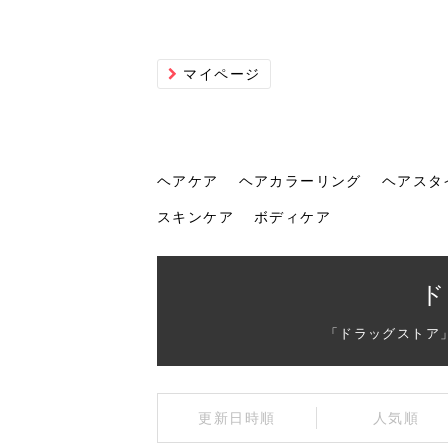
マイページ
ヘアケア
ヘアカラーリング
ヘアスタ
スキンケア
ボディケア
ヘアケア
ヘアカラーリング
ヘアスタイル
ヘアサロン
ヘッドスパ
スカルプケア
ヘアアイテム
メイク
エステ
脱毛
ネイル
スキンケア
ボディケア
ド
「ドラッグストア
トリ
髪の
202
美容
ヘッ
髪を
発酵
ミニ
針で
化粧
202
更新日時順
人気順
仕上
へ！2
新ト
い？
らな
い方
何が
少な
の効
毛」。
イド