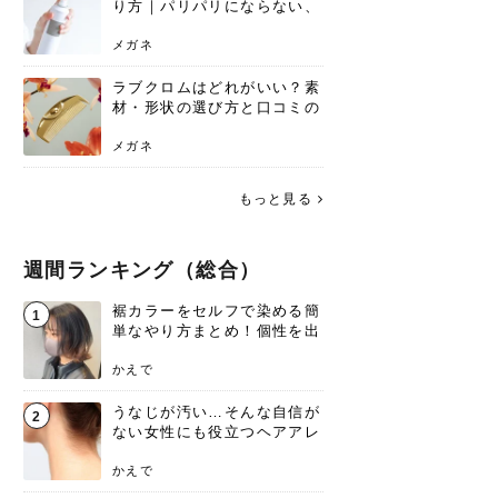
り方｜パリパリにならない、
自然なキープ術を解説
メガネ
ラブクロムはどれがいい？素
材・形状の選び方と口コミの
真相
メガネ
もっと見る
週間ランキング（総合）
裾カラーをセルフで染める簡
1
単なやり方まとめ！個性を出
すなら今！
かえで
うなじが汚い…そんな自信が
2
ない女性にも役立つヘアアレ
ンジあります！
かえで