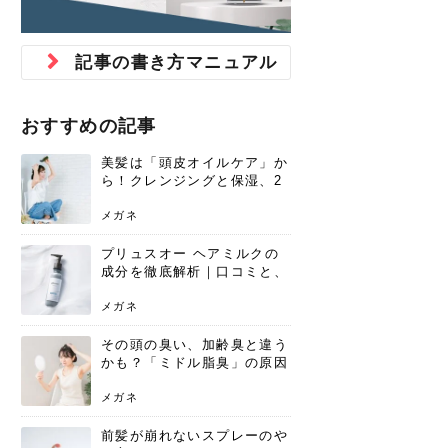
ジュベルック スキンの効果
本気の痩身と体質改善に。
防ぎ方を紹介
診断と...
と長...
いため...
おすすめの人
原因と...
ット...
を与え...
を守る...
賢...
い上...
とは？毛穴・ニキビ跡への
アーユルヴェーダに基づく
花粉の季節になると、髪がパサつく、
美容室で素敵なヘアカラーに染めても
パーマをかけたばかりなのに、もうカ
前髪は薄くしたほうが今風でおしゃれ
普段目に見えない頭皮ですが、何のケ
最近、髪のツヤがなくなったという方
韓国コスメを使うのは若い子だけだと
新しい環境に臨むとき、多くの人が意
「初回限定〇〇円！」そんなお得な体
40代になって、ふと自分のムダ毛のこ
仕事中も、ふとした瞬間に自分の指先
変化...
「イン...
広がる、手触りが悪いと感じた経験は
らったのに、家に帰って鏡を見たら、
ールがダレてしまったと感じている方
だと思っている人は、前髪を早く変え
アもせずに放っておくとダメージが蓄
や、抜け毛が増えたと悩んでいる方
思っていないでしょうか？ダリーフの
識するのが「身だしなみ」です。特に
験エステに行ってみたいけど、『押し
とが気になり始めたけど、「今から脱
を見て、気分が上がるという心ときめ
記事の書き方マニュアル
ありま...
「なん...
はいな...
たいと...
積して...
は、スト...
グラム...
メイク...
に弱い...
毛を...
く「キ...
ニキビ跡の凸凹をどうにかしたいと、
自己流のダイエットではなかなか落ち
肌の質感でお悩みではないでしょう
ない、頑固な脂肪やセルライトを、本
さくら
かえで
メガネ
かえで
yukarin
さくら
さくら
さな
さな
さな
あおい
か？肌に...
気で体...
おすすめの記事
ゆい
さな
美髪は「頭皮オイルケア」か
ら！クレンジングと保湿、2
つの方法と効果を解説
メガネ
プリュスオー ヘアミルクの
成分を徹底解析｜口コミと、
どんな髪質におすすめかを解
説
メガネ
その頭の臭い、加齢臭と違う
かも？「ミドル脂臭」の原因
と、後頭部を洗うシャンプー
術
メガネ
前髪が崩れないスプレーのや