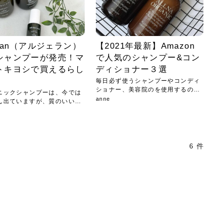
elan（アルジェラン）
【2021年最新】Amazon
シャンプーが発売！マ
で人気のシャンプー&コン
トキヨシで買えるらし
ディショナー３選
毎日必ず使うシャンプーやコンディ
ショナー、美容院のを使用するのも
ニックシャンプーは、今では
良い...
anne
ん出ていますが、質のいいも
6 件