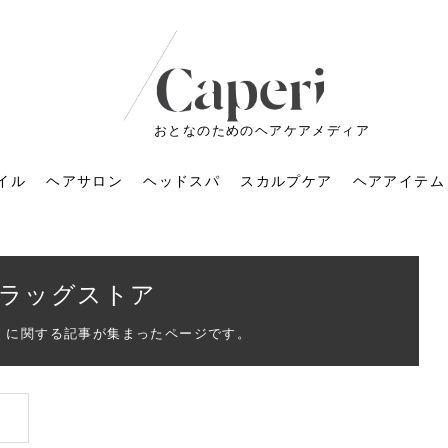
おとなのためのヘアケアメディア
イル
ヘアサロン
ヘッドスパ
スカルプケア
ヘアアイテム
ラッグストア
」に関する記事が集まったページです。
ートメントの付け方で
くすみが気になる人
6年のショートウルフ最
室に行くのが恥ずかし
ドスパの落とし穴！知
育てるには？毎日の洗
エキスシャンプーって
マリストのメイク術｜
小顔を目指す！美容鍼
ノリが変わる「顔脱
6年運気アップネイルガ
朝の5分が変わる！寝癖がつ
ツヤと透明感で垢抜ける！
ルーズウェーブとは？2026
お気に入りのお店が倒産し
頭皮を刺激してお顔のリフ
頭皮マッサージで目がぱっ
アイロンが苦手でも大丈
V3ファンデーションは危な
リンパマッサージと経絡マ
子供の脱毛、日焼け肌はN
そのネイル、本当に似合っ
がりが変わる｜効かな
026春トレンドの明る
レンドとは？ナチュラ
髪質の変化に気づいた
いと損する真実
と生活習慣を見直す基
いいの？無印良品など
いアイテムで「自分ら
果と後悔しない選び方
4つのメリットと、始
を公開！幸運を呼ぶ色
かない予防方法と時短寝癖
自然なヘアカラーで作る
年の注目スタイルと長さ別
た後の美容室の探し方！失
トアップ♪毎日こつこつカン
ちりする理由は？具体的な
夫！ブラッシング感覚で使
い？針の仕組み・全4種比
ッサージの違いとは？効果
G？親子で学ぶ、安心・安全
てる？指先をきれいに見え