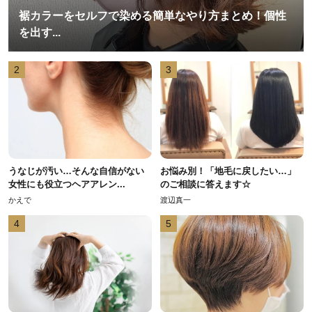
裾カラーをセルフで染める簡単なやり方まとめ！個性
を出す...
2
3
うなじが汚い…そんな自信がない
お悩み別！「地毛に戻したい…」
女性にも役立つヘアアレン...
のご相談に答えます☆
かえで
渡辺真一
4
5