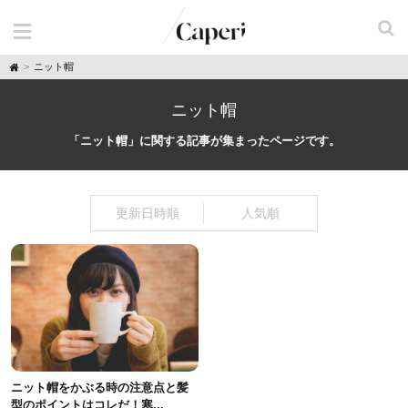
H
ニット帽
o
m
e
ニット帽
「ニット帽」に関する記事が集まったページです。
更新日時順
人気順
ニット帽をかぶる時の注意点と髪
型のポイントはコレだ！寒...