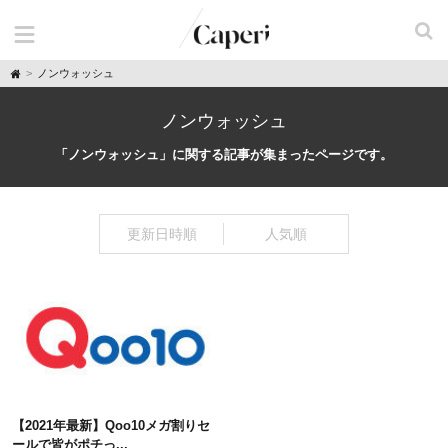
H
ノンウォッシュ
o
m
e
ノンウォッシュ
「ノンウォッシュ」に関する記事が集まったページです。
更新日時順
人気順
【2021年最新】Qoo10メガ割りセ
ールで皆がポチっ...