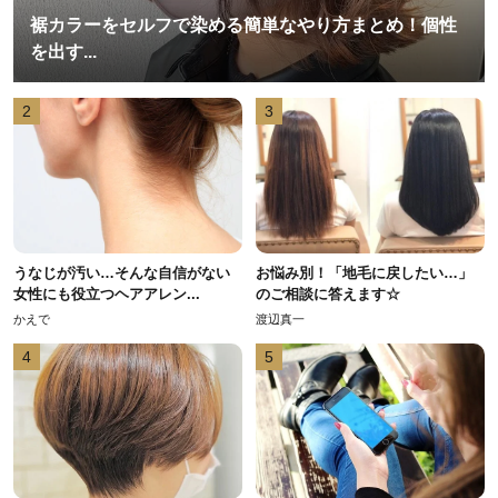
裾カラーをセルフで染める簡単なやり方まとめ！個性
を出す...
2
3
うなじが汚い…そんな自信がない
お悩み別！「地毛に戻したい…」
女性にも役立つヘアアレン...
のご相談に答えます☆
かえで
渡辺真一
4
5