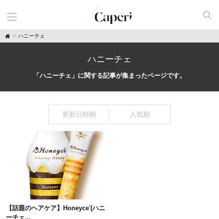
H
ハニーチェ
o
m
e
ハニーチェ
「ハニーチェ」に関する記事が集まったページです。
更新日時順
人気順
【話題のヘアケア】Honeyce'(ハニ
ーチェ...