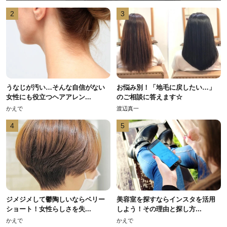
2
3
うなじが汚い…そんな自信がない
お悩み別！「地毛に戻したい…」
女性にも役立つヘアアレン...
のご相談に答えます☆
かえで
渡辺真一
4
5
ジメジメして鬱陶しいならベリー
美容室を探すならインスタを活用
ショート！女性らしさを失...
しよう！その理由と探し方...
かえで
かえで