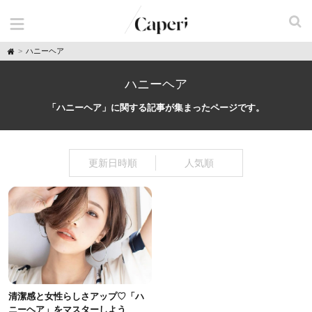
H
ハニーヘア
o
m
e
ハニーヘア
「ハニーヘア」に関する記事が集まったページです。
更新日時順
人気順
清潔感と女性らしさアップ♡「ハ
ニーヘア」をマスターしよう