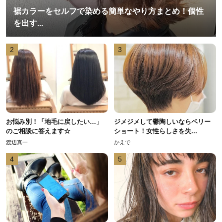
裾カラーをセルフで染める簡単なやり方まとめ！個性
を出す...
2
3
お悩み別！「地毛に戻したい…」
ジメジメして鬱陶しいならベリー
のご相談に答えます☆
ショート！女性らしさを失...
渡辺真一
かえで
4
5