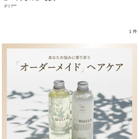
ダリア**
1 件