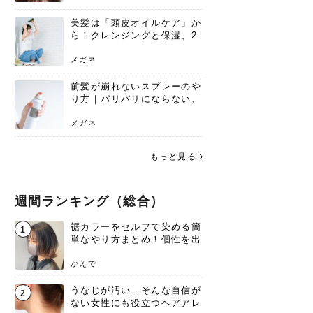
美髪は「頭皮オイルケア」か
ら！クレンジングと保湿、2
つの方法と効果を解説
メガネ
前髪が崩れないスプレーのや
り方｜パリパリにならない、
自然なキープ術を解説
メガネ
もっと見る
週間ランキング（総合）
裾カラーをセルフで染める簡
1
単なやり方まとめ！個性を出
すなら今！
かえで
うなじが汚い…そんな自信が
2
ない女性にも役立つヘアアレ