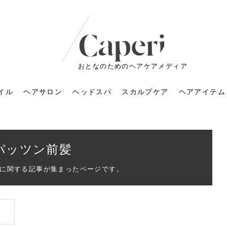
おとなのためのヘアケアメディア
イル
ヘアサロン
ヘッドスパ
スカルプケア
ヘアアイテム
パッツン前髪
に関する記事が集まったページです。
ートメントの付け方で
くすみが気になる人
6年のショートウルフ最
室に行くのが恥ずかし
ドスパの落とし穴！知
育てるには？毎日の洗
エキスシャンプーって
マリストのメイク術｜
小顔を目指す！美容鍼
ノリが変わる「顔脱
6年運気アップネイルガ
朝の5分が変わる！寝癖がつ
ツヤと透明感で垢抜ける！
ルーズウェーブとは？2026
お気に入りのお店が倒産し
頭皮を刺激してお顔のリフ
頭皮マッサージで目がぱっ
アイロンが苦手でも大丈
V3ファンデーションは危な
リンパマッサージと経絡マ
子供の脱毛、日焼け肌はN
そのネイル、本当に似合っ
がりが変わる｜効かな
026春トレンドの明る
レンドとは？ナチュラ
髪質の変化に気づいた
いと損する真実
と生活習慣を見直す基
いいの？無印良品など
いアイテムで「自分ら
果と後悔しない選び方
4つのメリットと、始
を公開！幸運を呼ぶ色
かない予防方法と時短寝癖
自然なヘアカラーで作る
年の注目スタイルと長さ別
た後の美容室の探し方！失
トアップ♪毎日こつこつカン
ちりする理由は？具体的な
夫！ブラッシング感覚で使
い？針の仕組み・全4種比
ッサージの違いとは？効果
G？親子で学ぶ、安心・安全
てる？指先をきれいに見え