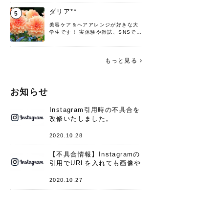
♡ 役立つ情報をお届けできるように
頑張ります！よろしくお願いしま
ダリア**
5
す。
美容ケア＆ヘアアレンジが好きな大
学生です！ 実体験や雑誌、SNSで知
った情報を書いていこうと思いま
す。 これからよろしくお願いします
(*^^*)♪
もっと見る
お知らせ
Instagram引用時の不具合を
改修いたしました。
2020.10.28
【不具合情報】Instagramの
引用でURLを入れても画像や
キャプションが表示されない
件
2020.10.27