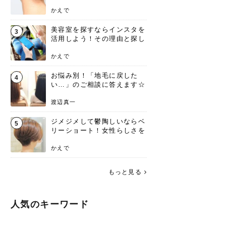
ンジあります！
かえで
美容室を探すならインスタを
3
活用しよう！その理由と探し
方を要チェック
かえで
お悩み別！「地毛に戻した
4
い…」のご相談に答えます☆
渡辺真一
ジメジメして鬱陶しいならベ
5
リーショート！女性らしさを
失わないポイント
かえで
もっと見る
人気のキーワード