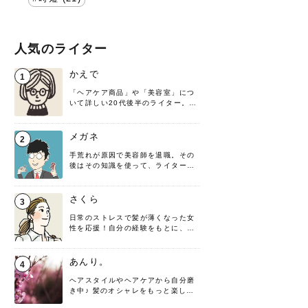
人気のライター
かえで
1
「ヘアケア商品」や「美容室」につ
いて詳しい20代後半のライター。楽
しみながら執筆させていただきま
す！
メガネ
2
手荒れが原因で美容師を退職。その
後はその知識を使って、ライターと
して転身したヘアケアオタクです。
髪の知識をわかりやすく紹介しま
す！
さくら
3
日常のストレスで髪が薄くなった女
性を応援！自分の経験をもとに、執
筆させていただきました。
あんり。
4
ヘアスタイルやヘアケアから自分磨
き中♪ 髪のオシャレをもっと楽しめ
るよう、日々勉強＆実践しています