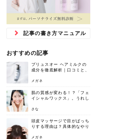
ジュベルック スキンの効果
本気の痩身と体質改善に。
防ぎ方を紹介
診断と...
と長...
いため...
おすすめの人
原因と...
ット...
を与え...
を守る...
賢...
い上...
とは？毛穴・ニキビ跡への
アーユルヴェーダに基づく
花粉の季節になると、髪がパサつく、
美容室で素敵なヘアカラーに染めても
パーマをかけたばかりなのに、もうカ
前髪は薄くしたほうが今風でおしゃれ
普段目に見えない頭皮ですが、何のケ
最近、髪のツヤがなくなったという方
韓国コスメを使うのは若い子だけだと
新しい環境に臨むとき、多くの人が意
「初回限定〇〇円！」そんなお得な体
40代になって、ふと自分のムダ毛のこ
仕事中も、ふとした瞬間に自分の指先
変化...
「イン...
広がる、手触りが悪いと感じた経験は
らったのに、家に帰って鏡を見たら、
ールがダレてしまったと感じている方
だと思っている人は、前髪を早く変え
アもせずに放っておくとダメージが蓄
や、抜け毛が増えたと悩んでいる方
思っていないでしょうか？ダリーフの
識するのが「身だしなみ」です。特に
験エステに行ってみたいけど、『押し
とが気になり始めたけど、「今から脱
を見て、気分が上がるという心ときめ
ありま...
「なん...
はいな...
たいと...
積して...
は、スト...
グラム...
メイク...
に弱い...
毛を...
く「キ...
ニキビ跡の凸凹をどうにかしたいと、
自己流のダイエットではなかなか落ち
肌の質感でお悩みではないでしょう
ない、頑固な脂肪やセルライトを、本
さくら
かえで
メガネ
かえで
yukarin
さくら
さくら
さな
さな
さな
あおい
記事の書き方マニュアル
か？肌に...
気で体...
ゆい
さな
おすすめの記事
プリュスオー ヘアミルクの
成分を徹底解析｜口コミと、
どんな髪質におすすめかを解
説
メガネ
肌の質感が変わる！？「フェ
イシャルワックス」。うれし
いメリットと、肌荒れしない
ための基礎知識
さな
頭皮マッサージで目がぱっち
りする理由は？具体的なやり
方と継続のコツを解説
メガネ