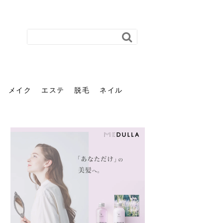
メイク
エステ
脱毛
ネイル
花粉で髪がパサパサするの
肌に合う髪色、どう見つけ
40代のパーマがダレる原因
前髪を薄くするための美容
ヘッドスパで頭皮をケアし
ストレスで髪の毛はどう変
40代の髪を悩みに最適！韓
「おしゃれ」と「身だしな
エステの勧誘が怖い人へ。
「今さら」なんて言わせな
オフィスネイルでも「キラ
はなぜ？原因と落とし方・
る？「イエベ」「ブルベ」
とは？自宅でできる復活術
院の頼み方とは？失敗しな
よう！ヘッドスパの効果と
わる？抜け毛・パサつきの
国発「ダリーフ」でヘアセ
み」は違う。相手に信頼感
断ることは悪くない。自分
い。40代のVIO・顔脱毛、
キラ」はOK？派手に見えな