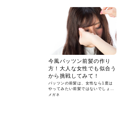
急に
人の
い原因.
めく..
ル...
時こそ.
本ケ
のシャ.
しい美.
のポ
める前.
と...
ヘッドス
と種
果。
血行を促
トリート
2026
2026
しばらく
髪をきれ
スキンケ
「たくさ
フェイス
顔の産毛
最近、な
できる.
魅力と、
効果が...
大きく変
すみカラ
ルでエア
ろそろ髪
ムを増や
ンプーに
に、実際
いうお悩
で抜くな
気がする
さろめ
の塗り...
く...
解...
思って...
頭皮の...
などの...
ものばか.
しょう...
感じて...
じつは...
ふと鏡を
痩身エス
落ち込ん
機器を使
メガネ
さくら
かえで
メガネ
さくら
さくら
あおい
あかり
あおい
あおい
その原...
技によ...
あおい
あかり
今風パッツン前髪の作り
方！大人な女性でも似合う
から挑戦してみて！
パッツンの前髪は、女性なら1度は
やってみたい前髪ではないでしょう
か？...
メガネ