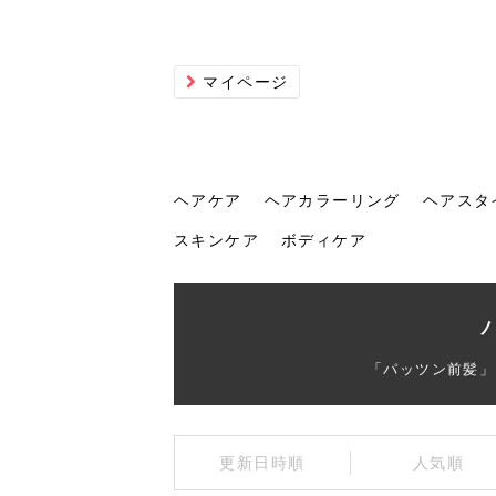
マイページ
ヘアケア
ヘアカラーリング
ヘアスタ
スキンケア
ボディケア
ヘアケア
ヘアカラーリング
ヘアスタイル
ヘアサロン
ヘッドスパ
スカルプケア
ヘアアイテム
メイク
エステ
脱毛
ネイル
スキンケア
ボディケア
「パッツン前髪」
トリ
髪の
202
美容
ヘッ
髪を
発酵
ミニ
針で
化粧
202
更新日時順
人気順
仕上
へ！2
新ト
い？
らな
い方
何が
少な
の効
毛」。
イド