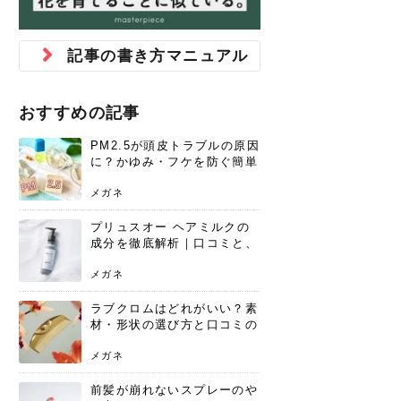
ジュベルック スキンの効果
本気の痩身と体質改善に。
防ぎ方を紹介
診断と...
と長...
いため...
おすすめの人
原因と...
ット...
を与え...
を守る...
賢...
い上...
とは？毛穴・ニキビ跡への
アーユルヴェーダに基づく
花粉の季節になると、髪がパサつく、
美容室で素敵なヘアカラーに染めても
パーマをかけたばかりなのに、もうカ
前髪は薄くしたほうが今風でおしゃれ
普段目に見えない頭皮ですが、何のケ
最近、髪のツヤがなくなったという方
韓国コスメを使うのは若い子だけだと
新しい環境に臨むとき、多くの人が意
「初回限定〇〇円！」そんなお得な体
40代になって、ふと自分のムダ毛のこ
仕事中も、ふとした瞬間に自分の指先
変化...
「イン...
広がる、手触りが悪いと感じた経験は
らったのに、家に帰って鏡を見たら、
ールがダレてしまったと感じている方
だと思っている人は、前髪を早く変え
アもせずに放っておくとダメージが蓄
や、抜け毛が増えたと悩んでいる方
思っていないでしょうか？ダリーフの
識するのが「身だしなみ」です。特に
験エステに行ってみたいけど、『押し
とが気になり始めたけど、「今から脱
を見て、気分が上がるという心ときめ
記事の書き方マニュアル
ありま...
「なん...
はいな...
たいと...
積して...
は、スト...
グラム...
メイク...
に弱い...
毛を...
く「キ...
ニキビ跡の凸凹をどうにかしたいと、
自己流のダイエットではなかなか落ち
肌の質感でお悩みではないでしょう
ない、頑固な脂肪やセルライトを、本
さくら
かえで
メガネ
かえで
yukarin
さくら
さくら
さな
さな
さな
あおい
か？肌に...
気で体...
おすすめの記事
ゆい
さな
PM2.5が頭皮トラブルの原因
に？かゆみ・フケを防ぐ簡単
ケア方法
メガネ
プリュスオー ヘアミルクの
成分を徹底解析｜口コミと、
どんな髪質におすすめかを解
説
メガネ
ラブクロムはどれがいい？素
材・形状の選び方と口コミの
真相
メガネ
前髪が崩れないスプレーのや