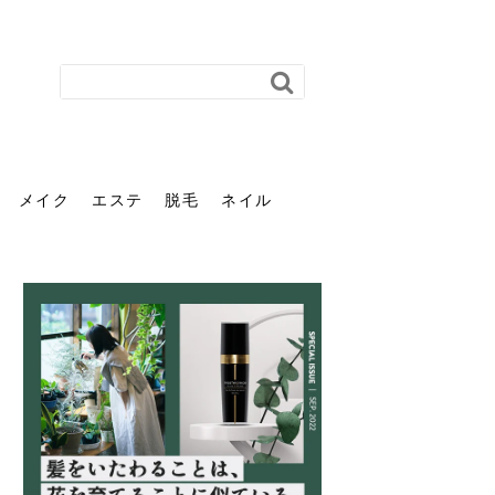
メイク
エステ
脱毛
ネイル
花粉で髪がパサパサするの
肌に合う髪色、どう見つけ
40代のパーマがダレる原因
前髪を薄くするための美容
ヘッドスパで頭皮をケアし
ストレスで髪の毛はどう変
40代の髪を悩みに最適！韓
「おしゃれ」と「身だしな
エステの勧誘が怖い人へ。
「今さら」なんて言わせな
オフィスネイルでも「キラ
はなぜ？原因と落とし方・
る？「イエベ」「ブルベ」
とは？自宅でできる復活術
院の頼み方とは？失敗しな
よう！ヘッドスパの効果と
わる？抜け毛・パサつきの
国発「ダリーフ」でヘアセ
み」は違う。相手に信頼感
断ることは悪くない。自分
い。40代のVIO・顔脱毛、
キラ」はOK？派手に見えな