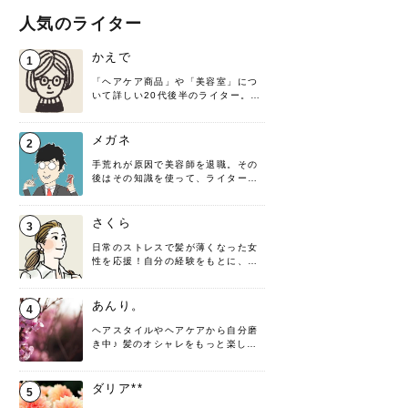
人気のライター
かえで
1
「ヘアケア商品」や「美容室」につ
いて詳しい20代後半のライター。楽
しみながら執筆させていただきま
す！
メガネ
2
手荒れが原因で美容師を退職。その
後はその知識を使って、ライターと
して転身したヘアケアオタクです。
髪の知識をわかりやすく紹介しま
す！
さくら
3
日常のストレスで髪が薄くなった女
性を応援！自分の経験をもとに、執
筆させていただきました。
あんり。
4
ヘアスタイルやヘアケアから自分磨
き中♪ 髪のオシャレをもっと楽しめ
るよう、日々勉強＆実践しています
♡ 役立つ情報をお届けできるように
頑張ります！よろしくお願いしま
ダリア**
5
す。