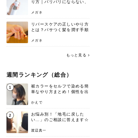
り方｜パリパリにならない、
自然なキープ術を解説
メガネ
リバースケアの正しいやり方
とは？パサつく髪を潤す手順
と失敗しない注意点
メガネ
もっと見る
週間ランキング（総合）
裾カラーをセルフで染める簡
1
単なやり方まとめ！個性を出
すなら今！
かえで
お悩み別！「地毛に戻した
2
い…」のご相談に答えます☆
渡辺真一