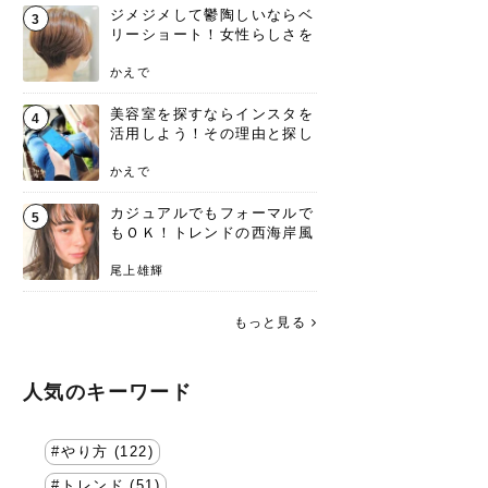
ジメジメして鬱陶しいならベ
3
リーショート！女性らしさを
失わないポイント
かえで
美容室を探すならインスタを
4
活用しよう！その理由と探し
方を要チェック
かえで
カジュアルでもフォーマルで
5
もＯＫ！トレンドの西海岸風
ラフスタイル特集。
尾上雄輝
もっと見る
人気のキーワード
やり方 (122)
トレンド (51)