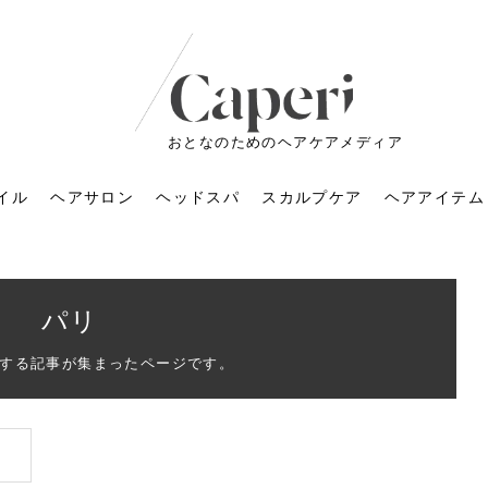
おとなのためのヘアケアメディア
イル
ヘアサロン
ヘッドスパ
スカルプケア
ヘアアイテム
パリ
する記事が集まったページです。
ートメントの付け方で
くすみが気になる人
6年のショートウルフ最
室に行くのが恥ずかし
ドスパの落とし穴！知
育てるには？毎日の洗
エキスシャンプーって
マリストのメイク術｜
小顔を目指す！美容鍼
ノリが変わる「顔脱
6年運気アップネイルガ
朝の5分が変わる！寝癖がつ
ツヤと透明感で垢抜ける！
ルーズウェーブとは？2026
お気に入りのお店が倒産し
頭皮を刺激してお顔のリフ
頭皮マッサージで目がぱっ
アイロンが苦手でも大丈
V3ファンデーションは危な
リンパマッサージと経絡マ
子供の脱毛、日焼け肌はN
そのネイル、本当に似合っ
がりが変わる｜効かな
026春トレンドの明る
レンドとは？ナチュラ
髪質の変化に気づいた
いと損する真実
と生活習慣を見直す基
いいの？無印良品など
いアイテムで「自分ら
果と後悔しない選び方
4つのメリットと、始
を公開！幸運を呼ぶ色
かない予防方法と時短寝癖
自然なヘアカラーで作る
年の注目スタイルと長さ別
た後の美容室の探し方！失
トアップ♪毎日こつこつカン
ちりする理由は？具体的な
夫！ブラッシング感覚で使
い？針の仕組み・全4種比
ッサージの違いとは？効果
G？親子で学ぶ、安心・安全
てる？指先をきれいに見え