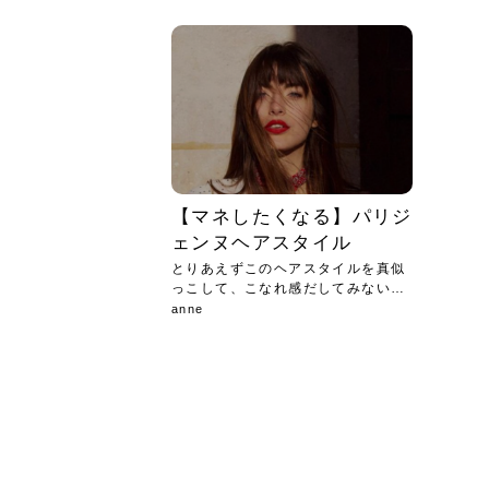
急に
人の
い原因.
めく..
ル...
時こそ.
本ケ
のシャ.
しい美.
のポ
める前.
と...
ヘッドス
と種
果。
血行を促
トリート
2026
2026
しばらく
髪をきれ
スキンケ
「たくさ
フェイス
顔の産毛
最近、な
できる.
魅力と、
効果が...
大きく変
すみカラ
ルでエア
ろそろ髪
ムを増や
ンプーに
に、実際
いうお悩
で抜くな
気がする
さろめ
の塗り...
く...
解...
思って...
頭皮の...
などの...
ものばか.
しょう...
感じて...
じつは...
ふと鏡を
痩身エス
落ち込ん
機器を使
メガネ
さくら
かえで
メガネ
さくら
さくら
あおい
あかり
あおい
あおい
その原...
技によ...
あおい
あかり
【マネしたくなる】パリジ
ェンヌヘアスタイル
とりあえずこのヘアスタイルを真似
っこして、こなれ感だしてみない？
❤︎
anne