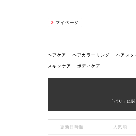
マイページ
ヘアケア
ヘアカラーリング
ヘアスタ
スキンケア
ボディケア
ヘアケア
ヘアカラーリング
ヘアスタイル
ヘアサロン
ヘッドスパ
スカルプケア
ヘアアイテム
メイク
エステ
脱毛
ネイル
スキンケア
ボディケア
「パリ」に関
トリ
髪の
202
美容
ヘッ
髪を
発酵
ミニ
針で
化粧
202
更新日時順
人気順
仕上
へ！2
新ト
い？
らな
い方
何が
少な
の効
毛」。
イド