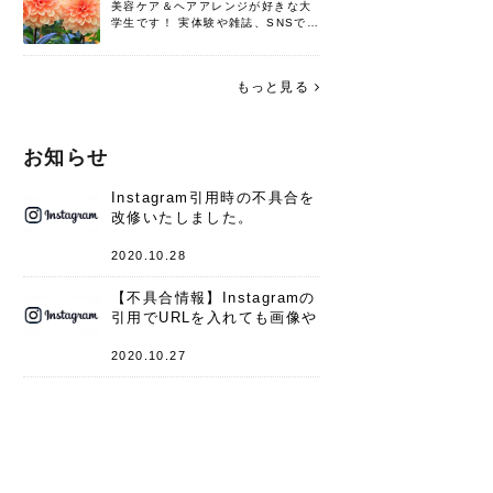
美容ケア＆ヘアアレンジが好きな大
学生です！ 実体験や雑誌、SNSで知
った情報を書いていこうと思いま
す。 これからよろしくお願いします
(*^^*)♪
もっと見る
お知らせ
Instagram引用時の不具合を
改修いたしました。
2020.10.28
【不具合情報】Instagramの
引用でURLを入れても画像や
キャプションが表示されない
件
2020.10.27