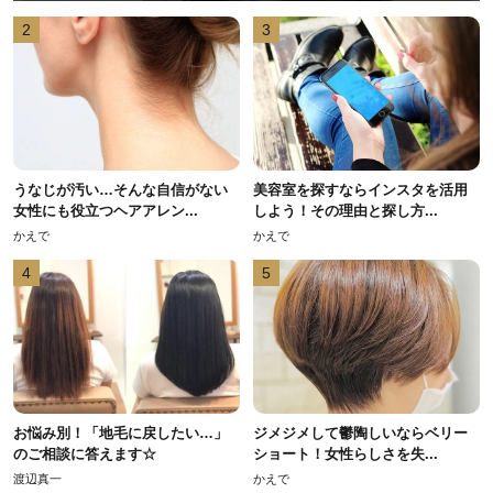
2
3
うなじが汚い…そんな自信がない
美容室を探すならインスタを活用
女性にも役立つヘアアレン...
しよう！その理由と探し方...
かえで
かえで
4
5
お悩み別！「地毛に戻したい…」
ジメジメして鬱陶しいならベリー
のご相談に答えます☆
ショート！女性らしさを失...
渡辺真一
かえで