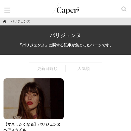
H
パリジェンヌ
o
m
e
パリジェンヌ
「パリジェンヌ」に関する記事が集まったページです。
更新日時順
人気順
【マネしたくなる】パリジェンヌ
ヘアスタイル