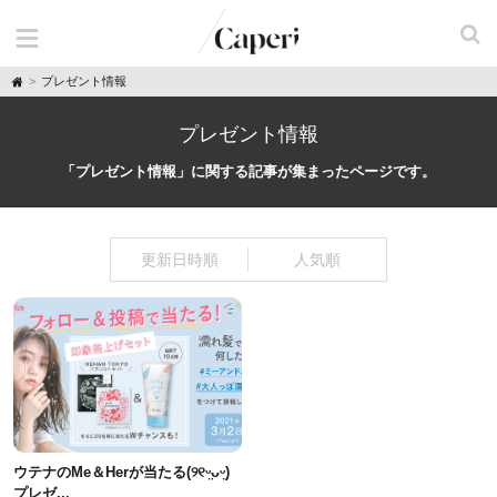
H
プレゼント情報
o
m
e
プレゼント情報
「プレゼント情報」に関する記事が集まったページです。
更新日時順
人気順
ウテナのMe＆Herが当たる(୨୧ᵕ̤ᴗᵕ̤)
プレゼ...