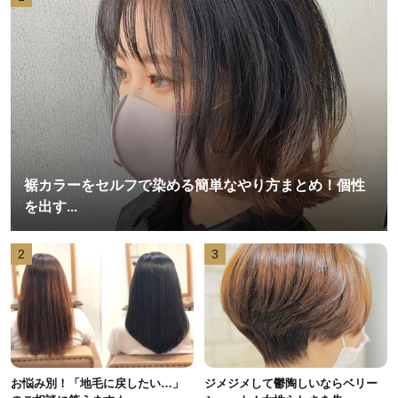
裾カラーをセルフで染める簡単なやり方まとめ！個性
を出す...
2
3
お悩み別！「地毛に戻したい…」
ジメジメして鬱陶しいならベリー