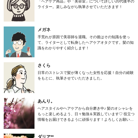
「ヘアケア商品」や「美容室」について詳しい20代後半の
ライター。楽しみながら執筆させていただきます！
メガネ
手荒れが原因で美容師を退職。その後はその知識を使っ
て、ライターとして転身したヘアケアオタクです。髪の知
識をわかりやすく紹介します！
さくら
日常のストレスで髪が薄くなった女性を応援！自分の経験
をもとに、執筆させていただきました。
あんり。
ヘアスタイルやヘアケアから自分磨き中♪ 髪のオシャレを
もっと楽しめるよう、日々勉強＆実践しています♡ 役立つ
情報をお届けできるように頑張ります！よろしくお願いし
ます。
ダリア**