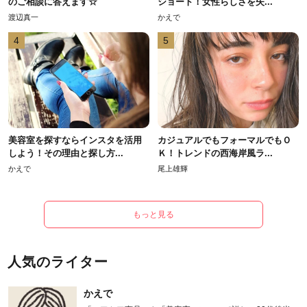
のご相談に答えます☆
ショート！女性らしさを失...
渡辺真一
かえで
4
5
美容室を探すならインスタを活用
カジュアルでもフォーマルでもＯ
しよう！その理由と探し方...
Ｋ！トレンドの西海岸風ラ...
かえで
尾上雄輝
もっと見る
人気のライター
かえで