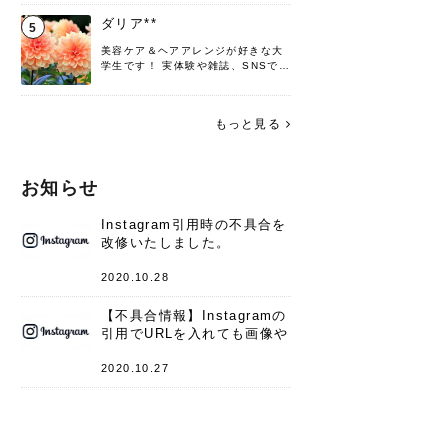
♡ 役立つ情報をお届けできるように
頑張ります！よろしくお願いしま
ダリア**
5
す。
美容ケア＆ヘアアレンジが好きな大
学生です！ 実体験や雑誌、SNSで知
った情報を書いていこうと思いま
す。 これからよろしくお願いします
(*^^*)♪
もっと見る
お知らせ
Instagram引用時の不具合を
改修いたしました。
2020.10.28
【不具合情報】Instagramの
引用でURLを入れても画像や
キャプションが表示されない
件
2020.10.27