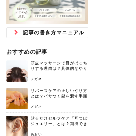
ジュベルック スキンの効果
本気の痩身と体質改善に。
防ぎ方を紹介
診断と...
と長...
いため...
おすすめの人
原因と...
ット...
を与え...
を守る...
賢...
い上...
とは？毛穴・ニキビ跡への
アーユルヴェーダに基づく
花粉の季節になると、髪がパサつく、
美容室で素敵なヘアカラーに染めても
パーマをかけたばかりなのに、もうカ
前髪は薄くしたほうが今風でおしゃれ
普段目に見えない頭皮ですが、何のケ
最近、髪のツヤがなくなったという方
韓国コスメを使うのは若い子だけだと
新しい環境に臨むとき、多くの人が意
「初回限定〇〇円！」そんなお得な体
40代になって、ふと自分のムダ毛のこ
仕事中も、ふとした瞬間に自分の指先
変化...
「イン...
広がる、手触りが悪いと感じた経験は
らったのに、家に帰って鏡を見たら、
ールがダレてしまったと感じている方
だと思っている人は、前髪を早く変え
アもせずに放っておくとダメージが蓄
や、抜け毛が増えたと悩んでいる方
思っていないでしょうか？ダリーフの
識するのが「身だしなみ」です。特に
験エステに行ってみたいけど、『押し
とが気になり始めたけど、「今から脱
を見て、気分が上がるという心ときめ
ありま...
「なん...
はいな...
たいと...
積して...
は、スト...
グラム...
メイク...
に弱い...
毛を...
く「キ...
ニキビ跡の凸凹をどうにかしたいと、
自己流のダイエットではなかなか落ち
肌の質感でお悩みではないでしょう
ない、頑固な脂肪やセルライトを、本
さくら
かえで
メガネ
かえで
yukarin
さくら
さくら
さな
さな
さな
あおい
記事の書き方マニュアル
か？肌に...
気で体...
ゆい
さな
おすすめの記事
頭皮マッサージで目がぱっち
りする理由は？具体的なやり
方と継続のコツを解説
メガネ
リバースケアの正しいやり方
とは？パサつく髪を潤す手順
と失敗しない注意点
メガネ
貼るだけセルフケア「耳つぼ
ジュエリー」とは？期待でき
る効果と、その実力
あおい