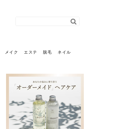
メイク
エステ
脱毛
ネイル
花粉で髪がパサパサするの
肌に合う髪色、どう見つけ
40代のパーマがダレる原因
前髪を薄くするための美容
ヘッドスパで頭皮をケアし
ストレスで髪の毛はどう変
40代の髪を悩みに最適！韓
「おしゃれ」と「身だしな
エステの勧誘が怖い人へ。
「今さら」なんて言わせな
オフィスネイルでも「キラ
はなぜ？原因と落とし方・
る？「イエベ」「ブルベ」
とは？自宅でできる復活術
院の頼み方とは？失敗しな
よう！ヘッドスパの効果と
わる？抜け毛・パサつきの
国発「ダリーフ」でヘアセ
み」は違う。相手に信頼感
断ることは悪くない。自分
い。40代のVIO・顔脱毛、
キラ」はOK？派手に見えな