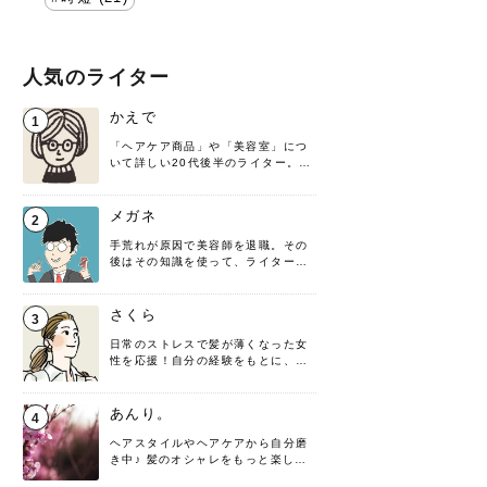
人気のライター
かえで
1
「ヘアケア商品」や「美容室」につ
いて詳しい20代後半のライター。楽
しみながら執筆させていただきま
す！
メガネ
2
手荒れが原因で美容師を退職。その
後はその知識を使って、ライターと
して転身したヘアケアオタクです。
髪の知識をわかりやすく紹介しま
す！
さくら
3
日常のストレスで髪が薄くなった女
性を応援！自分の経験をもとに、執
筆させていただきました。
あんり。
4
ヘアスタイルやヘアケアから自分磨
き中♪ 髪のオシャレをもっと楽しめ
るよう、日々勉強＆実践しています