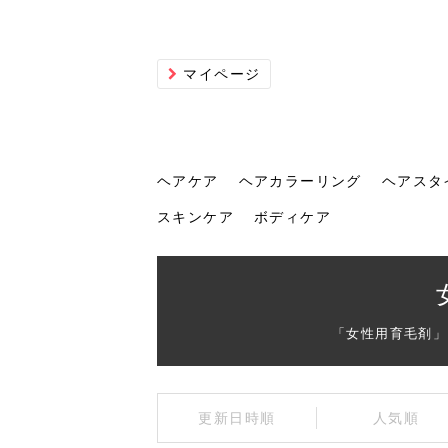
マイページ
ヘアケア
ヘアカラーリング
ヘアスタ
スキンケア
ボディケア
ヘアケア
ヘアカラーリング
ヘアスタイル
ヘアサロン
ヘッドスパ
スカルプケア
ヘアアイテム
メイク
エステ
脱毛
ネイル
スキンケア
ボディケア
「女性用育毛剤」
トリ
髪の
202
美容
ヘッ
髪を
発酵
ミニ
針で
化粧
202
更新日時順
人気順
仕上
へ！2
新ト
い？
らな
い方
何が
少な
の効
毛」。
イド