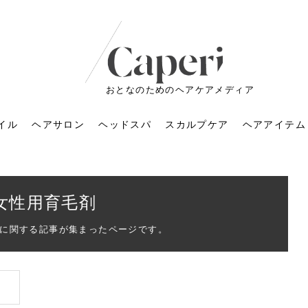
おとなのためのヘアケアメディア
イル
ヘアサロン
ヘッドスパ
スカルプケア
ヘアアイテム
女性用育毛剤
に関する記事が集まったページです。
ートメントの付け方で
くすみが気になる人
6年のショートウルフ最
室に行くのが恥ずかし
ドスパの落とし穴！知
育てるには？毎日の洗
エキスシャンプーって
マリストのメイク術｜
小顔を目指す！美容鍼
ノリが変わる「顔脱
6年運気アップネイルガ
朝の5分が変わる！寝癖がつ
ツヤと透明感で垢抜ける！
ルーズウェーブとは？2026
お気に入りのお店が倒産し
頭皮を刺激してお顔のリフ
頭皮マッサージで目がぱっ
アイロンが苦手でも大丈
V3ファンデーションは危な
リンパマッサージと経絡マ
子供の脱毛、日焼け肌はN
そのネイル、本当に似合っ
がりが変わる｜効かな
026春トレンドの明る
レンドとは？ナチュラ
髪質の変化に気づいた
いと損する真実
と生活習慣を見直す基
いいの？無印良品など
いアイテムで「自分ら
果と後悔しない選び方
4つのメリットと、始
を公開！幸運を呼ぶ色
かない予防方法と時短寝癖
自然なヘアカラーで作る
年の注目スタイルと長さ別
た後の美容室の探し方！失
トアップ♪毎日こつこつカン
ちりする理由は？具体的な
夫！ブラッシング感覚で使
い？針の仕組み・全4種比
ッサージの違いとは？効果
G？親子で学ぶ、安心・安全
てる？指先をきれいに見え