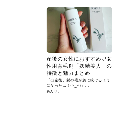
急に
人の
い原因.
めく..
ル...
時こそ.
本ケ
のシャ.
しい美.
のポ
める前.
と...
ヘッドス
と種
果。
血行を促
トリート
2026
2026
しばらく
髪をきれ
スキンケ
「たくさ
フェイス
顔の産毛
最近、な
できる.
魅力と、
効果が...
大きく変
すみカラ
ルでエア
ろそろ髪
ムを増や
ンプーに
に、実際
いうお悩
で抜くな
気がする
さろめ
の塗り...
く...
解...
思って...
頭皮の...
などの...
ものばか.
しょう...
感じて...
じつは...
ふと鏡を
痩身エス
落ち込ん
機器を使
メガネ
さくら
かえで
メガネ
さくら
さくら
あおい
あかり
あおい
あおい
その原...
技によ...
あおい
あかり
産後の女性におすすめ♡女
性用育毛剤「妖精美人」の
特徴と魅力まとめ
「出産後、髪の毛が急に抜けるよう
になった…！(>_<)」...
あんり。