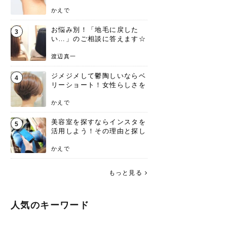
ンジあります！
かえで
お悩み別！「地毛に戻した
3
い…」のご相談に答えます☆
渡辺真一
ジメジメして鬱陶しいならベ
4
リーショート！女性らしさを
失わないポイント
かえで
美容室を探すならインスタを
5
活用しよう！その理由と探し
方を要チェック
かえで
もっと見る
人気のキーワード