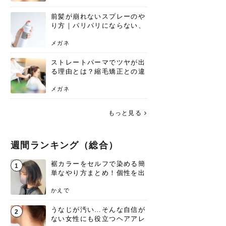
前髪が崩れないスプレーのや
り方｜パリパリにならない、
自然なキープ術を解説
メガネ
ストレートパーマでツヤが出
る理由とは？縮毛矯正との違
いや長持ちケアを解説
メガネ
もっと見る
週間ランキング（総合）
裾カラーをセルフで染める簡
1
単なやり方まとめ！個性を出
すなら今！
かえで
うなじが汚い…そんな自信が
2
ない女性にも役立つヘアアレ