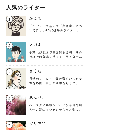
人気のライター
かえで
1
「ヘアケア商品」や「美容室」につ
いて詳しい20代後半のライター。楽
しみながら執筆させていただきま
す！
メガネ
2
手荒れが原因で美容師を退職。その
後はその知識を使って、ライターと
して転身したヘアケアオタクです。
髪の知識をわかりやすく紹介しま
す！
さくら
3
日常のストレスで髪が薄くなった女
性を応援！自分の経験をもとに、執
筆させていただきました。
あんり。
4
ヘアスタイルやヘアケアから自分磨
き中♪ 髪のオシャレをもっと楽しめ
るよう、日々勉強＆実践しています
♡ 役立つ情報をお届けできるように
頑張ります！よろしくお願いしま
ダリア**
5
す。