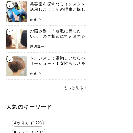
美容室を探すならインスタを
3
活用しよう！その理由と探し
方を要チェック
かえで
お悩み別！「地毛に戻した
4
い…」のご相談に答えます☆
渡辺真一
ジメジメして鬱陶しいならベ
5
リーショート！女性らしさを
失わないポイント
かえで
もっと見る
人気のキーワード
やり方 (122)
トレンド (51)