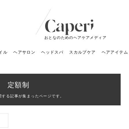
おとなのためのヘアケアメディア
イル
ヘアサロン
ヘッドスパ
スカルプケア
ヘアアイテム
定額制
関する記事が集まったページです。
ートメントの付け方で
くすみが気になる人
6年のショートウルフ最
室に行くのが恥ずかし
ドスパの落とし穴！知
育てるには？毎日の洗
エキスシャンプーって
マリストのメイク術｜
小顔を目指す！美容鍼
ノリが変わる「顔脱
6年運気アップネイルガ
朝の5分が変わる！寝癖がつ
ツヤと透明感で垢抜ける！
ルーズウェーブとは？2026
お気に入りのお店が倒産し
頭皮を刺激してお顔のリフ
頭皮マッサージで目がぱっ
アイロンが苦手でも大丈
V3ファンデーションは危な
リンパマッサージと経絡マ
子供の脱毛、日焼け肌はN
そのネイル、本当に似合っ
がりが変わる｜効かな
026春トレンドの明る
レンドとは？ナチュラ
髪質の変化に気づいた
いと損する真実
と生活習慣を見直す基
いいの？無印良品など
いアイテムで「自分ら
果と後悔しない選び方
4つのメリットと、始
を公開！幸運を呼ぶ色
かない予防方法と時短寝癖
自然なヘアカラーで作る
年の注目スタイルと長さ別
た後の美容室の探し方！失
トアップ♪毎日こつこつカン
ちりする理由は？具体的な
夫！ブラッシング感覚で使
い？針の仕組み・全4種比
ッサージの違いとは？効果
G？親子で学ぶ、安心・安全
てる？指先をきれいに見え