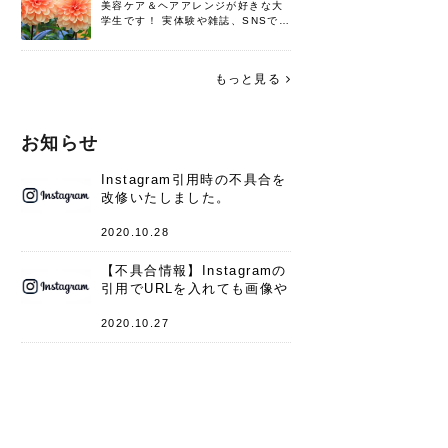
美容ケア＆ヘアアレンジが好きな大
学生です！ 実体験や雑誌、SNSで知
った情報を書いていこうと思いま
す。 これからよろしくお願いします
(*^^*)♪
もっと見る
お知らせ
Instagram引用時の不具合を
改修いたしました。
2020.10.28
【不具合情報】Instagramの
引用でURLを入れても画像や
キャプションが表示されない
件
2020.10.27