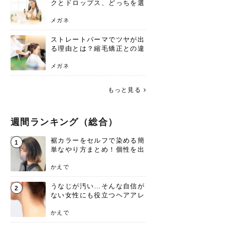
クとドロップス、どっちを選
ぶ？それぞれの特徴と合わせ
使いのメリット
メガネ
ストレートパーマでツヤが出
る理由とは？縮毛矯正との違
いや長持ちケアを解説
メガネ
もっと見る
週間ランキング（総合）
裾カラーをセルフで染める簡
1
単なやり方まとめ！個性を出
すなら今！
かえで
うなじが汚い…そんな自信が
2
ない女性にも役立つヘアアレ
ンジあります！
かえで