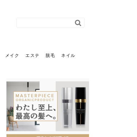
メイク
エステ
脱毛
ネイル
花粉で髪がパサパサするの
肌に合う髪色、どう見つけ
40代のパーマがダレる原因
前髪を薄くするための美容
ヘッドスパで頭皮をケアし
ストレスで髪の毛はどう変
40代の髪を悩みに最適！韓
「おしゃれ」と「身だしな
エステの勧誘が怖い人へ。
「今さら」なんて言わせな
オフィスネイルでも「キラ
はなぜ？原因と落とし方・
る？「イエベ」「ブルベ」
とは？自宅でできる復活術
院の頼み方とは？失敗しな
よう！ヘッドスパの効果と
わる？抜け毛・パサつきの
国発「ダリーフ」でヘアセ
み」は違う。相手に信頼感
断ることは悪くない。自分
い。40代のVIO・顔脱毛、
キラ」はOK？派手に見えな