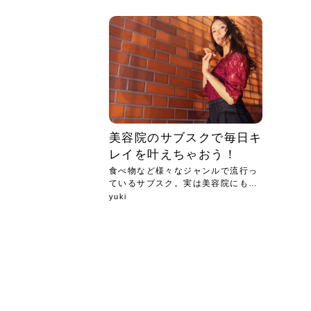
急に
人の
い原因.
めく..
ル...
時こそ.
本ケ
のシャ.
しい美.
のポ
める前.
と...
ヘッドス
と種
果。
血行を促
トリート
2026
2026
しばらく
髪をきれ
スキンケ
「たくさ
フェイス
顔の産毛
最近、な
できる.
魅力と、
効果が...
大きく変
すみカラ
ルでエア
ろそろ髪
ムを増や
ンプーに
に、実際
いうお悩
で抜くな
気がする
さろめ
の塗り...
く...
解...
思って...
頭皮の...
などの...
ものばか.
しょう...
感じて...
じつは...
ふと鏡を
痩身エス
落ち込ん
機器を使
メガネ
さくら
かえで
メガネ
さくら
さくら
あおい
あかり
あおい
あおい
その原...
技によ...
あおい
あかり
美容院のサブスクで毎日キ
レイを叶えちゃおう！
食べ物など様々なジャンルで流行っ
ているサブスク。実は美容院にもサ
ブス...
yuki