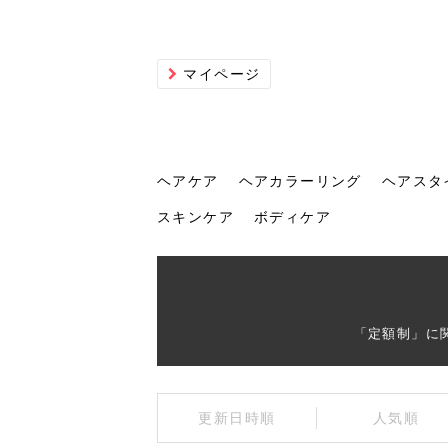
マイページ
ヘアケア
ヘアカラーリング
ヘアスタ
スキンケア
ボディケア
ヘアケア
ヘアカラーリング
ヘアスタイル
ヘアサロン
ヘッドスパ
スカルプケア
ヘアアイテム
メイク
エステ
脱毛
ネイル
スキンケア
ボディケア
「定額制」に
トリ
髪の
202
美容
ヘッ
髪を
発酵
ミニ
針で
化粧
202
更新日時順
人気順
仕上
へ！2
新ト
い？
らな
い方
何が
少な
の効
毛」。
イド