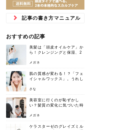
ジュベルック スキンの効果
本気の痩身と体質改善に。
防ぎ方を紹介
診断と...
と長...
いため...
おすすめの人
原因と...
ット...
を与え...
を守る...
賢...
い上...
とは？毛穴・ニキビ跡への
アーユルヴェーダに基づく
花粉の季節になると、髪がパサつく、
美容室で素敵なヘアカラーに染めても
パーマをかけたばかりなのに、もうカ
前髪は薄くしたほうが今風でおしゃれ
普段目に見えない頭皮ですが、何のケ
最近、髪のツヤがなくなったという方
韓国コスメを使うのは若い子だけだと
新しい環境に臨むとき、多くの人が意
「初回限定〇〇円！」そんなお得な体
40代になって、ふと自分のムダ毛のこ
仕事中も、ふとした瞬間に自分の指先
変化...
「イン...
広がる、手触りが悪いと感じた経験は
らったのに、家に帰って鏡を見たら、
ールがダレてしまったと感じている方
だと思っている人は、前髪を早く変え
アもせずに放っておくとダメージが蓄
や、抜け毛が増えたと悩んでいる方
思っていないでしょうか？ダリーフの
識するのが「身だしなみ」です。特に
験エステに行ってみたいけど、『押し
とが気になり始めたけど、「今から脱
を見て、気分が上がるという心ときめ
記事の書き方マニュアル
ありま...
「なん...
はいな...
たいと...
積して...
は、スト...
グラム...
メイク...
に弱い...
毛を...
く「キ...
ニキビ跡の凸凹をどうにかしたいと、
自己流のダイエットではなかなか落ち
肌の質感でお悩みではないでしょう
ない、頑固な脂肪やセルライトを、本
さくら
かえで
メガネ
かえで
yukarin
さくら
さくら
さな
さな
さな
あおい
か？肌に...
気で体...
おすすめの記事
ゆい
さな
美髪は「頭皮オイルケア」か
ら！クレンジングと保湿、2
つの方法と効果を解説
メガネ
肌の質感が変わる！？「フェ
イシャルワックス」。うれし
いメリットと、肌荒れしない
ための基礎知識
さな
美容室に行くのが恥ずかし
い？髪質の変化に気づいた時
こそ、プロを頼るべき理由
メガネ
ケラスターゼのグレイズミル