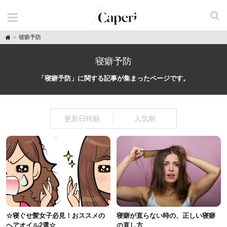
H
寝癖予防
o
m
e
寝癖予防
「寝癖予防」に関する記事が集まったページです。
更新日時順
人気順
☆寝ぐせ髪女子必見！おススメの
寝癖が直らない時の、正しい寝癖
ヘアオイル2選☆
の直し方