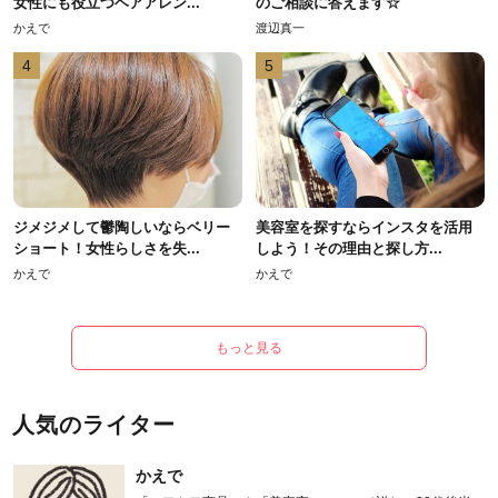
女性にも役立つヘアアレン...
のご相談に答えます☆
かえで
渡辺真一
4
5
ジメジメして鬱陶しいならベリー
美容室を探すならインスタを活用
ショート！女性らしさを失...
しよう！その理由と探し方...
かえで
かえで
もっと見る
人気のライター
かえで