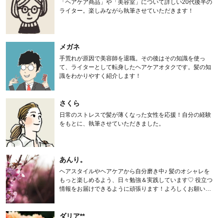
「ヘアケア商品」や「美容室」について詳しい20代後半の
ライター。楽しみながら執筆させていただきます！
メガネ
手荒れが原因で美容師を退職。その後はその知識を使っ
て、ライターとして転身したヘアケアオタクです。髪の知
識をわかりやすく紹介します！
さくら
日常のストレスで髪が薄くなった女性を応援！自分の経験
をもとに、執筆させていただきました。
あんり。
ヘアスタイルやヘアケアから自分磨き中♪ 髪のオシャレを
もっと楽しめるよう、日々勉強＆実践しています♡ 役立つ
情報をお届けできるように頑張ります！よろしくお願いし
ます。
ダリア**