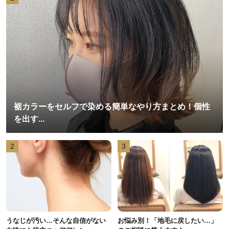
裾カラーをセルフで染める簡単なやり方まとめ！個性
を出す...
2
3
うなじが汚い…そんな自信がない
お悩み別！「地毛に戻したい…」