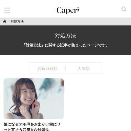
H
対処方法
o
m
e
対処方法
「対処方法」に関する記事が集まったページです。
更新日時順
人気順
気になるアホ毛をお出かけ前にサ
ッと直そう♡簡単な対処法...