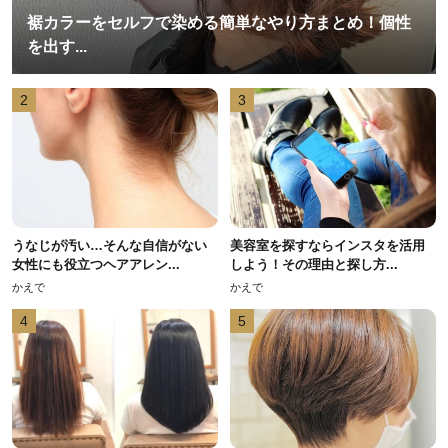
裾カラーをセルフで染める簡単なやり方まとめ！個性
を出す...
2
3
うなじが汚い…そんな自信がない
美容室を探すならインスタを活用
女性にも役立つヘアアレン...
しよう！その理由と探し方...
かえで
かえで
4
5