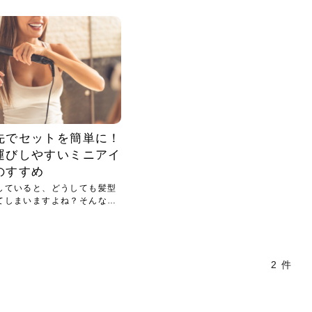
小じわが増えた？原因
手ならではの痩身効
ルルルン ハイドラのどれが
その医療ダイエット、後悔
..
.
..
ア
..
..
イント
..
直し...
「きれい...
の...
敗しに...
タン小顔☆
やり方...
えるヘア...
較・...
と、自...
なエ...
るのは...
パは、頭皮の汚れを落として
類の見分け方＆自宅で
オールハンドエステの
良い？その違いは？PDRN
しませんか？失敗する人の
進し、リラックス効果や美髪
メントの付け方で仕上がりは
春のトレンドカラーは明るめのく
年のショートウルフは、ナチュラ
美容室に行けていないし、そ
いに育てるには高価なアイテ
アで人気の発酵成分が、シャ
んのコスメを持っているの
ラインをすっきりさせたいと
をカミソリで剃って、毛抜き
んとなく運気が停滞している
新生活シーズン、朝の身支度を少しで
職場で浮かない落ち着いたトーンにし
2026年はレイヤーカットを使った髪型
美容室を倒産する数が増えているとい
毎日のちょっとした習慣で小顔は作れ
目元の印象を左右するのは目そのもの
ヘアアイロンを使うのが苦手、火傷が
メイクをしている時間も、スキンケア
サロンのメニューを見ていると、「リ
「ムダ毛が気になる」とお子さんが悩
SNSや雑誌で見かけた素敵なネイルデ
..
...
や...
共通点...
わります。今回は、毛先中心
ーです。ただし、髪がすでに
リーな仕上がりが今っぽい正
型を変えて気分転換したいと
す前に、洗い方や乾かし方、
も広がっています。無印良品
に使っているのはいつも同じ
みを抱えている方はいないで
ど、日々の自己処理を手間に
と悩んでいないでしょうか？
も短くしたい人は多いはず。じつは寝
たいけれど、どこか垢抜けた印象にし
のトレンドと重なり、ルーズウェーブ
うニュースがありました。もともと美
る！頭のこりをほぐしてフェイスライ
ではなく、頭皮の状態かもしれませ
怖いと感じている方はいないでしょう
の時間に変えるという発想から生まれ
ンパマッサージ」の他に「経絡マッサ
んでいる姿を見て、エステ脱毛を検討
ザインを、いざ自分の爪に試してみた
..
見て、急に小じわが増えたと
テと一言で言っても、最新の
癖は、...
たいと...
ヘ...
容室の...
ンのリ...
ん。以下...
か？そ...
たのが...
ージ」...
し始め...
ら、...
ルルルン ハイドラシリーズを使いたい
医師の管理のもと、科学的根拠に基づ
でいないでしょうか？じつは
ったものから、昔ながらの手
けれど、種類が多くてどれを選べばい
いて行う「医療ダイエット」は、自己
かえで
さくら
かえで
かえで
chicca
メガネ
さくら
あかり
あかり
あおい
さな
いか...
流のダ...
さな
さな
もっと見る
もっと見る
もっと見る
もっと見る
もっと見る
もっと見る
もっと見る
もっと見る
もっと見る
もっと見る
もっと見る
もっと見る
もっと見る
先でセットを簡単に！
運びしやすいミニアイ
のすすめ
していると、どうしても髪型
てしまいますよね？そんな時
2 件