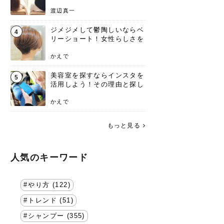
渡辺真一
ジメジメして鬱陶しいならベ
4
リーショート！女性らしさを
失わないポイント
かえで
美容室を探すならインスタを
5
活用しよう！その理由と探し
方を要チェック
かえで
もっと見る
人気のキーワード
やり方 (122)
トレンド (51)
シャンプー (355)