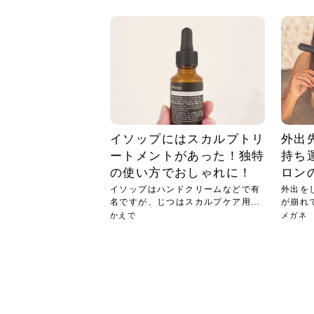
急に
人の
い原因.
めく..
ル...
時こそ.
本ケ
のシャ.
しい美.
のポ
める前.
と...
ヘッドス
と種
果。
血行を促
トリート
2026
2026
しばらく
髪をきれ
スキンケ
「たくさ
フェイス
顔の産毛
最近、な
できる.
魅力と、
効果が...
大きく変
すみカラ
ルでエア
ろそろ髪
ムを増や
ンプーに
に、実際
いうお悩
で抜くな
気がする
さろめ
の塗り...
く...
解...
思って...
頭皮の...
などの...
ものばか.
しょう...
感じて...
じつは...
ふと鏡を
痩身エス
落ち込ん
機器を使
メガネ
さくら
かえで
メガネ
さくら
さくら
あおい
あかり
あおい
あおい
その原...
技によ...
あおい
あかり
イソップにはスカルプトリ
外出
ートメントがあった！独特
持ち
の使い方でおしゃれに！
ロン
イソップはハンドクリームなどで有
外出を
名ですが、じつはスカルプケア用品
が崩れ
も扱...
に手...
かえで
メガネ