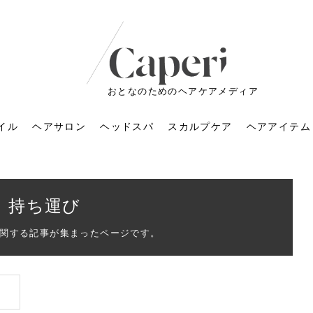
おとなのためのヘアケアメディア
イル
ヘアサロン
ヘッドスパ
スカルプケア
ヘアアイテム
持ち運び
関する記事が集まったページです。
ートメントの付け方で
くすみが気になる人
6年のショートウルフ最
室に行くのが恥ずかし
ドスパの落とし穴！知
育てるには？毎日の洗
エキスシャンプーって
マリストのメイク術｜
小顔を目指す！美容鍼
ノリが変わる「顔脱
6年運気アップネイルガ
朝の5分が変わる！寝癖がつ
ツヤと透明感で垢抜ける！
ルーズウェーブとは？2026
お気に入りのお店が倒産し
頭皮を刺激してお顔のリフ
頭皮マッサージで目がぱっ
アイロンが苦手でも大丈
V3ファンデーションは危な
リンパマッサージと経絡マ
子供の脱毛、日焼け肌はN
そのネイル、本当に似合っ
がりが変わる｜効かな
026春トレンドの明る
レンドとは？ナチュラ
髪質の変化に気づいた
いと損する真実
と生活習慣を見直す基
いいの？無印良品など
いアイテムで「自分ら
果と後悔しない選び方
4つのメリットと、始
を公開！幸運を呼ぶ色
かない予防方法と時短寝癖
自然なヘアカラーで作る
年の注目スタイルと長さ別
た後の美容室の探し方！失
トアップ♪毎日こつこつカン
ちりする理由は？具体的な
夫！ブラッシング感覚で使
い？針の仕組み・全4種比
ッサージの違いとは？効果
G？親子で学ぶ、安心・安全
てる？指先をきれいに見え