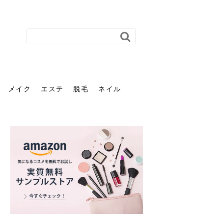
メイク
エステ
脱毛
ネイル
花粉で髪がパサパサするの
肌に合う髪色、どう見つけ
40代のパーマがダレる原因
前髪を薄くするための美容
ヘッドスパで頭皮をケアし
ストレスで髪の毛はどう変
40代の髪を悩みに最適！韓
「おしゃれ」と「身だしな
エステの勧誘が怖い人へ。
「今さら」なんて言わせな
オフィスネイルでも「キラ
はなぜ？原因と落とし方・
る？「イエベ」「ブルベ」
とは？自宅でできる復活術
院の頼み方とは？失敗しな
よう！ヘッドスパの効果と
わる？抜け毛・パサつきの
国発「ダリーフ」でヘアセ
み」は違う。相手に信頼感
断ることは悪くない。自分
い。40代のVIO・顔脱毛、
キラ」はOK？派手に見えな