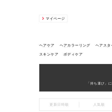
マイページ
ヘアケア
ヘアカラーリング
ヘアスタ
スキンケア
ボディケア
ヘアケア
ヘアカラーリング
ヘアスタイル
ヘアサロン
ヘッドスパ
スカルプケア
ヘアアイテム
メイク
エステ
脱毛
ネイル
スキンケア
ボディケア
「持ち運び」に
トリ
髪の
202
美容
ヘッ
髪を
発酵
ミニ
針で
化粧
202
更新日時順
人気順
仕上
へ！2
新ト
い？
らな
い方
何が
少な
の効
毛」。
イド