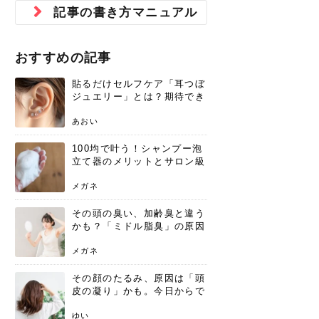
ジュベルック スキンの効果
本気の痩身と体質改善に。
防ぎ方を紹介
診断と...
と長...
いため...
おすすめの人
原因と...
ット...
を与え...
を守る...
賢...
い上...
記事の書き方マニュアル
とは？毛穴・ニキビ跡への
アーユルヴェーダに基づく
花粉の季節になると、髪がパサつく、
美容室で素敵なヘアカラーに染めても
パーマをかけたばかりなのに、もうカ
前髪は薄くしたほうが今風でおしゃれ
普段目に見えない頭皮ですが、何のケ
最近、髪のツヤがなくなったという方
韓国コスメを使うのは若い子だけだと
新しい環境に臨むとき、多くの人が意
「初回限定〇〇円！」そんなお得な体
40代になって、ふと自分のムダ毛のこ
仕事中も、ふとした瞬間に自分の指先
変化...
「イン...
広がる、手触りが悪いと感じた経験は
らったのに、家に帰って鏡を見たら、
ールがダレてしまったと感じている方
だと思っている人は、前髪を早く変え
アもせずに放っておくとダメージが蓄
や、抜け毛が増えたと悩んでいる方
思っていないでしょうか？ダリーフの
識するのが「身だしなみ」です。特に
験エステに行ってみたいけど、『押し
とが気になり始めたけど、「今から脱
を見て、気分が上がるという心ときめ
ありま...
「なん...
はいな...
たいと...
積して...
は、スト...
グラム...
メイク...
に弱い...
毛を...
く「キ...
ニキビ跡の凸凹をどうにかしたいと、
自己流のダイエットではなかなか落ち
おすすめの記事
肌の質感でお悩みではないでしょう
ない、頑固な脂肪やセルライトを、本
さくら
かえで
メガネ
かえで
yukarin
さくら
さくら
さな
さな
さな
あおい
か？肌に...
気で体...
貼るだけセルフケア「耳つぼ
ゆい
さな
ジュエリー」とは？期待でき
る効果と、その実力
あおい
100均で叶う！シャンプー泡
立て器のメリットとサロン級
の髪を作る活用術
メガネ
その頭の臭い、加齢臭と違う
かも？「ミドル脂臭」の原因
と、後頭部を洗うシャンプー
術
メガネ
その顔のたるみ、原因は「頭
皮の凝り」かも。今日からで
きる、リフトアップ頭皮マッ
サージ
ゆい