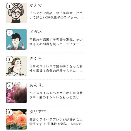
かえで
1
「ヘアケア商品」や「美容室」につ
いて詳しい20代後半のライター。楽
しみながら執筆させていただきま
す！
メガネ
2
手荒れが原因で美容師を退職。その
後はその知識を使って、ライターと
して転身したヘアケアオタクです。
髪の知識をわかりやすく紹介しま
す！
さくら
3
日常のストレスで髪が薄くなった女
性を応援！自分の経験をもとに、執
筆させていただきました。
あんり。
4
ヘアスタイルやヘアケアから自分磨
き中♪ 髪のオシャレをもっと楽しめ
るよう、日々勉強＆実践しています
♡ 役立つ情報をお届けできるように
頑張ります！よろしくお願いしま
ダリア**
5
す。
美容ケア＆ヘアアレンジが好きな大
学生です！ 実体験や雑誌、SNSで知
った情報を書いていこうと思いま