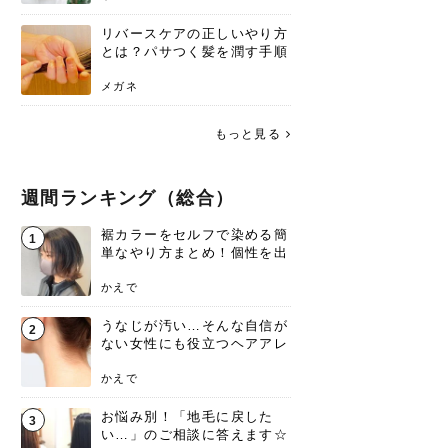
リバースケアの正しいやり方
とは？パサつく髪を潤す手順
と失敗しない注意点
メガネ
もっと見る
週間ランキング（総合）
裾カラーをセルフで染める簡
1
単なやり方まとめ！個性を出
すなら今！
かえで
うなじが汚い…そんな自信が
2
ない女性にも役立つヘアアレ
ンジあります！
かえで
お悩み別！「地毛に戻した
3
い…」のご相談に答えます☆