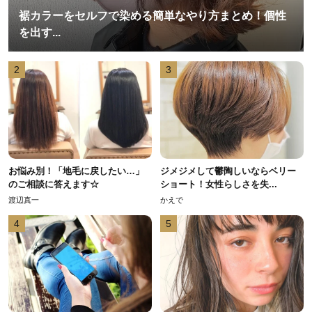
裾カラーをセルフで染める簡単なやり方まとめ！個性
を出す...
2
3
お悩み別！「地毛に戻したい…」
ジメジメして鬱陶しいならベリー
のご相談に答えます☆
ショート！女性らしさを失...
渡辺真一
かえで
4
5