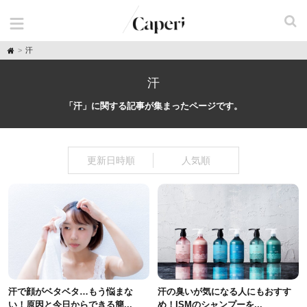
H
汗
o
m
e
汗
「汗」に関する記事が集まったページです。
更新日時順
人気順
汗で顔がベタベタ…もう悩まな
汗の臭いが気になる人にもおすす
い！原因と今日からできる簡...
め！ISMのシャンプーを...