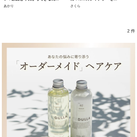
あかり
さくら
2 件