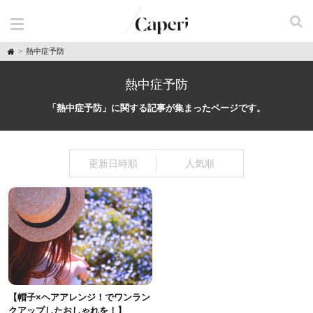
H
熱中症予防
o
m
e
熱中症予防
「熱中症予防」に関する記事が集まったページです。
更新日時順
人気順
【帽子×ヘアアレンジ！でワンラン
クアップしたおしゃれを！】