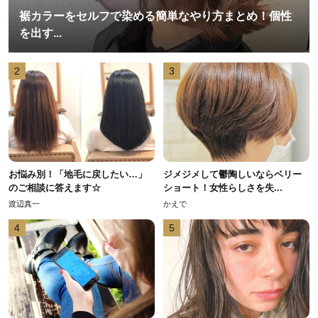
裾カラーをセルフで染める簡単なやり方まとめ！個性
を出す...
2
3
お悩み別！「地毛に戻したい…」
ジメジメして鬱陶しいならベリー
のご相談に答えます☆
ショート！女性らしさを失...
渡辺真一
かえで
4
5