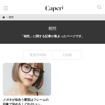
H
相性
o
m
e
相性
「相性」に関する記事が集まったページです。
更新日時順
人気順
メガネが似合う髪型はフレームの
印象で決める！どれがいい...