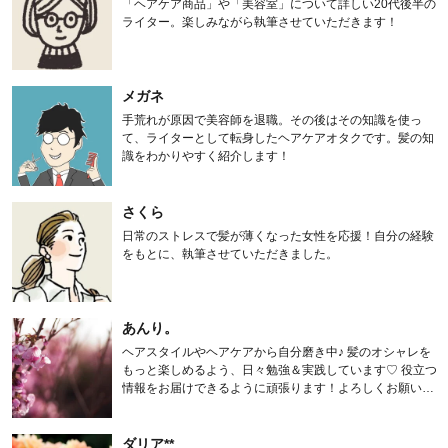
「ヘアケア商品」や「美容室」について詳しい20代後半の
ライター。楽しみながら執筆させていただきます！
メガネ
手荒れが原因で美容師を退職。その後はその知識を使っ
て、ライターとして転身したヘアケアオタクです。髪の知
識をわかりやすく紹介します！
さくら
日常のストレスで髪が薄くなった女性を応援！自分の経験
をもとに、執筆させていただきました。
あんり。
ヘアスタイルやヘアケアから自分磨き中♪ 髪のオシャレを
もっと楽しめるよう、日々勉強＆実践しています♡ 役立つ
情報をお届けできるように頑張ります！よろしくお願いし
ます。
ダリア**