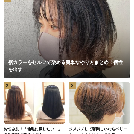
裾カラーをセルフで染める簡単なやり方まとめ！個性
を出す...
2
3
お悩み別！「地毛に戻したい…」
ジメジメして鬱陶しいならベリー