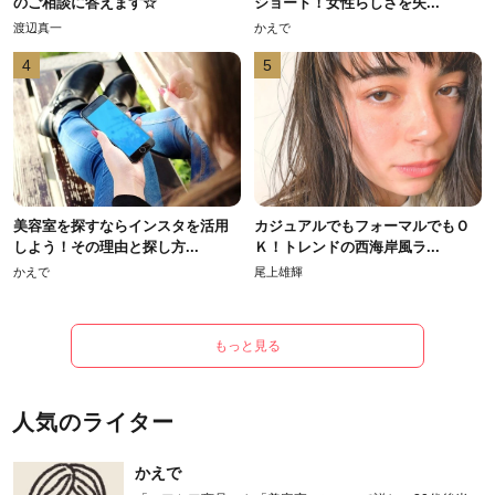
のご相談に答えます☆
ショート！女性らしさを失...
渡辺真一
かえで
4
5
美容室を探すならインスタを活用
カジュアルでもフォーマルでもＯ
しよう！その理由と探し方...
Ｋ！トレンドの西海岸風ラ...
かえで
尾上雄輝
もっと見る
人気のライター
かえで