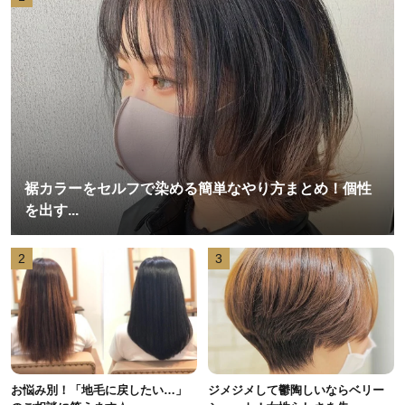
裾カラーをセルフで染める簡単なやり方まとめ！個性
を出す...
2
3
お悩み別！「地毛に戻したい…」
ジメジメして鬱陶しいならベリー