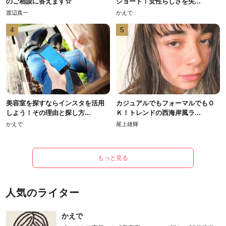
のご相談に答えます☆
ショート！女性らしさを失...
渡辺真一
かえで
4
5
美容室を探すならインスタを活用
カジュアルでもフォーマルでもＯ
しよう！その理由と探し方...
Ｋ！トレンドの西海岸風ラ...
かえで
尾上雄輝
もっと見る
人気のライター
かえで