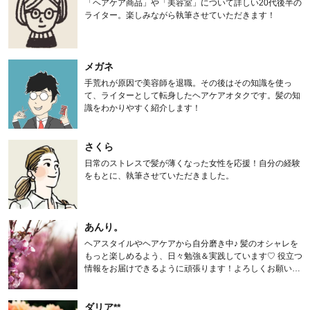
「ヘアケア商品」や「美容室」について詳しい20代後半の
ライター。楽しみながら執筆させていただきます！
メガネ
手荒れが原因で美容師を退職。その後はその知識を使っ
て、ライターとして転身したヘアケアオタクです。髪の知
識をわかりやすく紹介します！
さくら
日常のストレスで髪が薄くなった女性を応援！自分の経験
をもとに、執筆させていただきました。
あんり。
ヘアスタイルやヘアケアから自分磨き中♪ 髪のオシャレを
もっと楽しめるよう、日々勉強＆実践しています♡ 役立つ
情報をお届けできるように頑張ります！よろしくお願いし
ます。
ダリア**