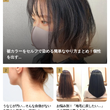
裾カラーをセルフで染める簡単なやり方まとめ！個性
を出す...
2
3
うなじが汚い…そんな自信がない
お悩み別！「地毛に戻したい…」