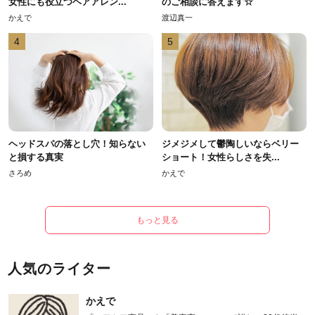
女性にも役立つヘアアレン...
のご相談に答えます☆
かえで
渡辺真一
4
5
ヘッドスパの落とし穴！知らない
ジメジメして鬱陶しいならベリー
と損する真実
ショート！女性らしさを失...
さろめ
かえで
もっと見る
人気のライター
かえで