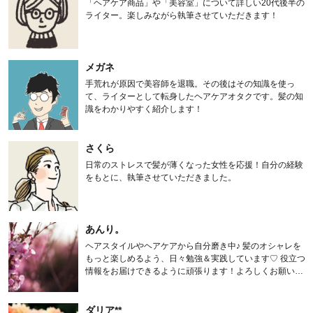
「ヘアケア商品」や「美容室」について詳しい20代後半の
ライター。楽しみながら執筆させていただきます！
メガネ
手荒れが原因で美容師を退職。その後はその知識を使っ
て、ライターとして転身したヘアケアオタクです。髪の知
識をわかりやすく紹介します！
さくら
日常のストレスで髪が薄くなった女性を応援！自分の経験
をもとに、執筆させていただきました。
あんり。
ヘアスタイルやヘアケアから自分磨き中♪ 髪のオシャレを
もっと楽しめるよう、日々勉強＆実践しています♡ 役立つ
情報をお届けできるように頑張ります！よろしくお願いし
ます。
ダリア**