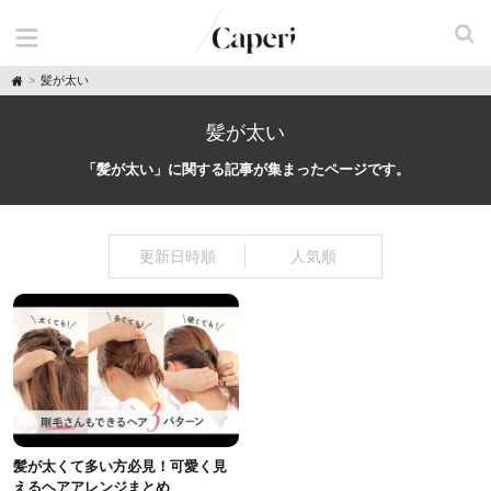
H
髪が太い
o
m
e
髪が太い
「髪が太い」に関する記事が集まったページです。
更新日時順
人気順
髪が太くて多い方必見！可愛く見
えるヘアアレンジまとめ