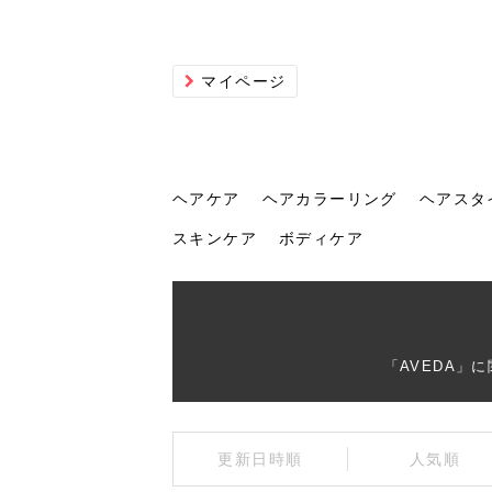
マイページ
ヘアケア
ヘアカラーリング
ヘアスタ
スキンケア
ボディケア
ヘアケア
ヘアカラーリング
ヘアスタイル
ヘアサロン
ヘッドスパ
スカルプケア
ヘアアイテム
メイク
エステ
脱毛
ネイル
スキンケア
ボディケア
「AVEDA」
トリ
髪の
202
美容
ヘッ
髪を
発酵
ミニ
針で
化粧
202
更新日時順
人気順
仕上
へ！2
新ト
い？
らな
い方
何が
少な
の効
毛」。
イド