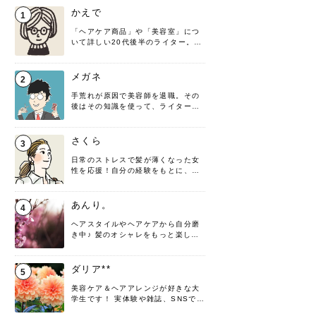
かえで
1
「ヘアケア商品」や「美容室」につ
いて詳しい20代後半のライター。楽
しみながら執筆させていただきま
す！
メガネ
2
手荒れが原因で美容師を退職。その
後はその知識を使って、ライターと
して転身したヘアケアオタクです。
髪の知識をわかりやすく紹介しま
す！
さくら
3
日常のストレスで髪が薄くなった女
性を応援！自分の経験をもとに、執
筆させていただきました。
あんり。
4
ヘアスタイルやヘアケアから自分磨
き中♪ 髪のオシャレをもっと楽しめ
るよう、日々勉強＆実践しています
♡ 役立つ情報をお届けできるように
頑張ります！よろしくお願いしま
ダリア**
5
す。
美容ケア＆ヘアアレンジが好きな大
学生です！ 実体験や雑誌、SNSで知
った情報を書いていこうと思いま