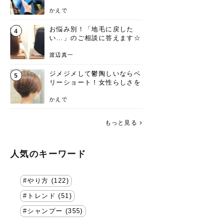
方を要チェック
かえで
お悩み別！「地毛に戻した
4
い…」のご相談に答えます☆
渡辺真一
ジメジメして鬱陶しいならベ
5
リーショート！女性らしさを
失わないポイント
かえで
もっと見る
人気のキーワード
やり方 (122)
トレンド (51)
シャンプー (355)