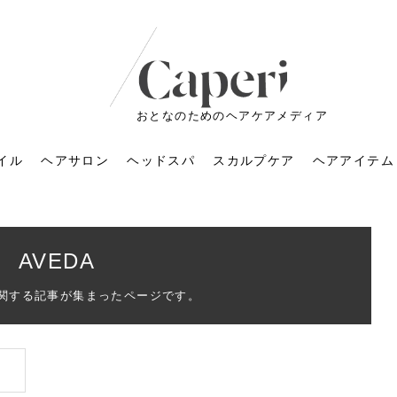
おとなのためのヘアケアメディア
イル
ヘアサロン
ヘッドスパ
スカルプケア
ヘアアイテム
AVEDA
に関する記事が集まったページです。
ートメントの付け方で
くすみが気になる人
6年のショートウルフ最
室に行くのが恥ずかし
ドスパの落とし穴！知
育てるには？毎日の洗
エキスシャンプーって
マリストのメイク術｜
小顔を目指す！美容鍼
ノリが変わる「顔脱
6年運気アップネイルガ
朝の5分が変わる！寝癖がつ
ツヤと透明感で垢抜ける！
ルーズウェーブとは？2026
お気に入りのお店が倒産し
頭皮を刺激してお顔のリフ
頭皮マッサージで目がぱっ
アイロンが苦手でも大丈
V3ファンデーションは危な
リンパマッサージと経絡マ
子供の脱毛、日焼け肌はN
そのネイル、本当に似合っ
がりが変わる｜効かな
026春トレンドの明る
レンドとは？ナチュラ
髪質の変化に気づいた
いと損する真実
と生活習慣を見直す基
いいの？無印良品など
いアイテムで「自分ら
果と後悔しない選び方
4つのメリットと、始
を公開！幸運を呼ぶ色
かない予防方法と時短寝癖
自然なヘアカラーで作る
年の注目スタイルと長さ別
た後の美容室の探し方！失
トアップ♪毎日こつこつカン
ちりする理由は？具体的な
夫！ブラッシング感覚で使
い？針の仕組み・全4種比
ッサージの違いとは？効果
G？親子で学ぶ、安心・安全
てる？指先をきれいに見え