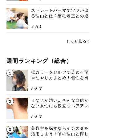
ストレートパーマでツヤが出
る理由とは？縮毛矯正との違
いや長持ちケアを解説
メガネ
もっと見る
週間ランキング（総合）
裾カラーをセルフで染める簡
1
単なやり方まとめ！個性を出
すなら今！
かえで
うなじが汚い…そんな自信が
2
ない女性にも役立つヘアアレ
ンジあります！
かえで
美容室を探すならインスタを
3
活用しよう！その理由と探し