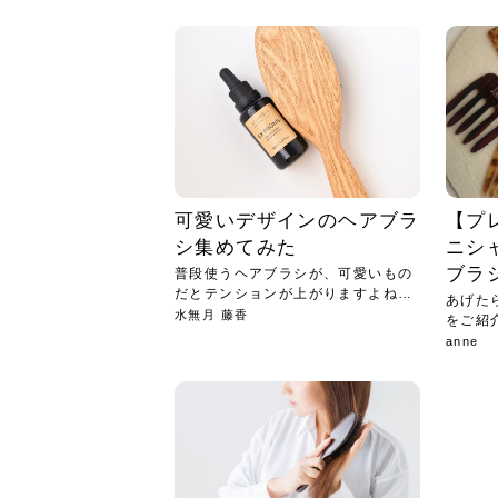
急に
人の
い原因.
めく..
ル...
時こそ.
本ケ
のシャ.
しい美.
のポ
める前.
と...
ヘッドス
と種
果。
血行を促
トリート
2026
2026
しばらく
髪をきれ
スキンケ
「たくさ
フェイス
顔の産毛
最近、な
できる.
魅力と、
効果が...
大きく変
すみカラ
ルでエア
ろそろ髪
ムを増や
ンプーに
に、実際
いうお悩
で抜くな
気がする
さろめ
の塗り...
く...
解...
思って...
頭皮の...
などの...
ものばか.
しょう...
感じて...
じつは...
ふと鏡を
痩身エス
落ち込ん
機器を使
メガネ
さくら
かえで
メガネ
さくら
さくら
あおい
あかり
あおい
あおい
その原...
技によ...
あおい
あかり
可愛いデザインのヘアブラ
【プ
シ集めてみた
ニシ
ブラ
普段使うヘアブラシが、可愛いもの
だとテンションが上がりますよね。
あげた
...
水無月 藤香
をご紹
anne