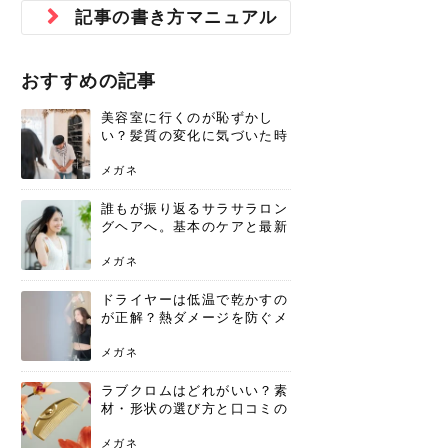
ジュベルック スキンの効果
本気の痩身と体質改善に。
防ぎ方を紹介
診断と...
と長...
いため...
おすすめの人
原因と...
ット...
を与え...
を守る...
賢...
い上...
記事の書き方マニュアル
とは？毛穴・ニキビ跡への
アーユルヴェーダに基づく
花粉の季節になると、髪がパサつく、
美容室で素敵なヘアカラーに染めても
パーマをかけたばかりなのに、もうカ
前髪は薄くしたほうが今風でおしゃれ
普段目に見えない頭皮ですが、何のケ
最近、髪のツヤがなくなったという方
韓国コスメを使うのは若い子だけだと
新しい環境に臨むとき、多くの人が意
「初回限定〇〇円！」そんなお得な体
40代になって、ふと自分のムダ毛のこ
仕事中も、ふとした瞬間に自分の指先
変化...
「イン...
広がる、手触りが悪いと感じた経験は
らったのに、家に帰って鏡を見たら、
ールがダレてしまったと感じている方
だと思っている人は、前髪を早く変え
アもせずに放っておくとダメージが蓄
や、抜け毛が増えたと悩んでいる方
思っていないでしょうか？ダリーフの
識するのが「身だしなみ」です。特に
験エステに行ってみたいけど、『押し
とが気になり始めたけど、「今から脱
を見て、気分が上がるという心ときめ
ありま...
「なん...
はいな...
たいと...
積して...
は、スト...
グラム...
メイク...
に弱い...
毛を...
く「キ...
ニキビ跡の凸凹をどうにかしたいと、
自己流のダイエットではなかなか落ち
おすすめの記事
肌の質感でお悩みではないでしょう
ない、頑固な脂肪やセルライトを、本
さくら
かえで
メガネ
かえで
yukarin
さくら
さくら
さな
さな
さな
あおい
か？肌に...
気で体...
美容室に行くのが恥ずかし
ゆい
さな
い？髪質の変化に気づいた時
こそ、プロを頼るべき理由
メガネ
誰もが振り返るサラサラロン
グヘアへ。基本のケアと最新
トレンドスタイル
メガネ
ドライヤーは低温で乾かすの
が正解？熱ダメージを防ぐメ
リットと、速乾のコツ
メガネ
ラブクロムはどれがいい？素
材・形状の選び方と口コミの
真相
メガネ