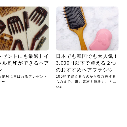
小じわが増えた？原因
手ならではの痩身効
ルルルン ハイドラのどれが
その医療ダイエット、後悔
..
.
..
ア
..
..
イント
..
直し...
「きれい...
の...
敗しに...
タン小顔☆
やり方...
えるヘア...
較・...
と、自...
なエ...
るのは...
パは、頭皮の汚れを落として
類の見分け方＆自宅で
オールハンドエステの
良い？その違いは？PDRN
しませんか？失敗する人の
進し、リラックス効果や美髪
メントの付け方で仕上がりは
春のトレンドカラーは明るめのく
年のショートウルフは、ナチュラ
美容室に行けていないし、そ
いに育てるには高価なアイテ
アで人気の発酵成分が、シャ
んのコスメを持っているの
ラインをすっきりさせたいと
をカミソリで剃って、毛抜き
んとなく運気が停滞している
新生活シーズン、朝の身支度を少しで
職場で浮かない落ち着いたトーンにし
2026年はレイヤーカットを使った髪型
美容室を倒産する数が増えているとい
毎日のちょっとした習慣で小顔は作れ
目元の印象を左右するのは目そのもの
ヘアアイロンを使うのが苦手、火傷が
メイクをしている時間も、スキンケア
サロンのメニューを見ていると、「リ
「ムダ毛が気になる」とお子さんが悩
SNSや雑誌で見かけた素敵なネイルデ
..
...
や...
共通点...
わります。今回は、毛先中心
ーです。ただし、髪がすでに
リーな仕上がりが今っぽい正
型を変えて気分転換したいと
す前に、洗い方や乾かし方、
も広がっています。無印良品
に使っているのはいつも同じ
みを抱えている方はいないで
ど、日々の自己処理を手間に
と悩んでいないでしょうか？
も短くしたい人は多いはず。じつは寝
たいけれど、どこか垢抜けた印象にし
のトレンドと重なり、ルーズウェーブ
うニュースがありました。もともと美
る！頭のこりをほぐしてフェイスライ
ではなく、頭皮の状態かもしれませ
怖いと感じている方はいないでしょう
の時間に変えるという発想から生まれ
ンパマッサージ」の他に「経絡マッサ
んでいる姿を見て、エステ脱毛を検討
ザインを、いざ自分の爪に試してみた
..
見て、急に小じわが増えたと
テと一言で言っても、最新の
癖は、...
たいと...
ヘ...
容室の...
ンのリ...
ん。以下...
か？そ...
たのが...
ージ」...
し始め...
ら、...
ルルルン ハイドラシリーズを使いたい
医師の管理のもと、科学的根拠に基づ
でいないでしょうか？じつは
ったものから、昔ながらの手
けれど、種類が多くてどれを選べばい
いて行う「医療ダイエット」は、自己
かえで
さくら
かえで
かえで
chicca
メガネ
さくら
あかり
あかり
あおい
さな
いか...
流のダ...
さな
さな
もっと見る
もっと見る
もっと見る
もっと見る
もっと見る
もっと見る
もっと見る
もっと見る
もっと見る
もっと見る
もっと見る
もっと見る
もっと見る
レゼントにも最適】イ
日本でも韓国でも大人気！
ャル刻印ができるヘア
3,000円以下で買える２つ
シ
のおすすめヘアブラシ♡
ら絶対に喜ばれるプレゼント
100均で買えるものから数万円する
介〜
ものまで、形も素材も値段も、とに
か...
haru