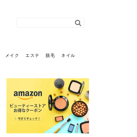
メイク
エステ
脱毛
ネイル
花粉で髪がパサパサするの
肌に合う髪色、どう見つけ
40代のパーマがダレる原因
前髪を薄くするための美容
ヘッドスパで頭皮をケアし
ストレスで髪の毛はどう変
40代の髪を悩みに最適！韓
「おしゃれ」と「身だしな
エステの勧誘が怖い人へ。
「今さら」なんて言わせな
オフィスネイルでも「キラ
はなぜ？原因と落とし方・
る？「イエベ」「ブルベ」
とは？自宅でできる復活術
院の頼み方とは？失敗しな
よう！ヘッドスパの効果と
わる？抜け毛・パサつきの
国発「ダリーフ」でヘアセ
み」は違う。相手に信頼感
断ることは悪くない。自分
い。40代のVIO・顔脱毛、
キラ」はOK？派手に見えな