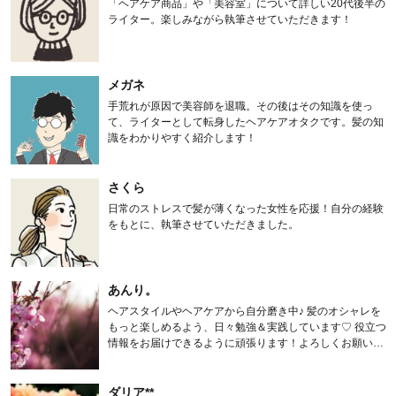
「ヘアケア商品」や「美容室」について詳しい20代後半の
ライター。楽しみながら執筆させていただきます！
メガネ
手荒れが原因で美容師を退職。その後はその知識を使っ
て、ライターとして転身したヘアケアオタクです。髪の知
識をわかりやすく紹介します！
さくら
日常のストレスで髪が薄くなった女性を応援！自分の経験
をもとに、執筆させていただきました。
あんり。
ヘアスタイルやヘアケアから自分磨き中♪ 髪のオシャレを
もっと楽しめるよう、日々勉強＆実践しています♡ 役立つ
情報をお届けできるように頑張ります！よろしくお願いし
ます。
ダリア**