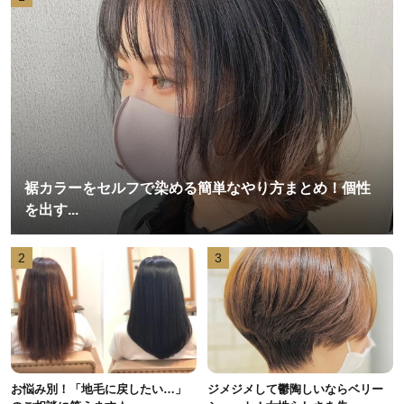
裾カラーをセルフで染める簡単なやり方まとめ！個性
を出す...
2
3
お悩み別！「地毛に戻したい…」
ジメジメして鬱陶しいならベリー