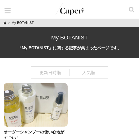
H
My BOTANIST
o
m
e
My BOTANIST
「My BOTANIST」に関する記事が集まったページです。
更新日時順
人気順
オーダーシャンプーの使い心地が
すごい！