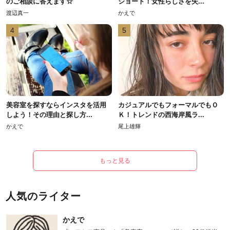
のご相談に答えます☆
ショート！女性らしさを失...
渡辺真一
かえで
4
5
美容室を探すならインスタを活用
カジュアルでもフォーマルでもＯ
しよう！その理由と探し方...
Ｋ！トレンドの西海岸風ラ...
かえで
尾上雄輝
もっと見る
人気のライター
かえで