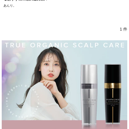
あんり。
1 件