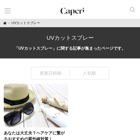
H
UVカットスプレー
o
m
e
UVカットスプレー
「UVカットスプレー」に関する記事が集まったページです。
更新日時順
人気順
あなたは大丈夫？ヘアケアに繋が
るおすすめの紫外線対策！