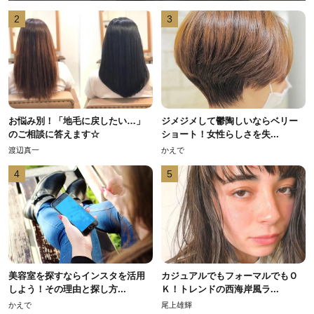
2
3
お悩み別！「地毛に戻したい…」
ジメジメして鬱陶しいならベリー
のご相談に答えます☆
ショート！女性らしさを失...
渡辺真一
かえで
4
5
美容室を探すならインスタを活用
カジュアルでもフォーマルでもＯ
しよう！その理由と探し方...
Ｋ！トレンドの西海岸風ラ...
かえで
尾上雄輝