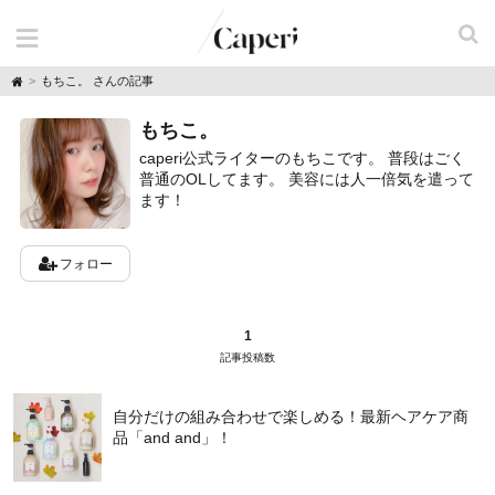
H
もちこ。 さんの記事
o
m
もちこ。
e
caperi公式ライターのもちこです。 普段はごく
普通のOLしてます。 美容には人一倍気を遣って
ます！
フォロー
1
記事投稿数
自分だけの組み合わせで楽しめる！最新ヘアケア商
品「and and」！