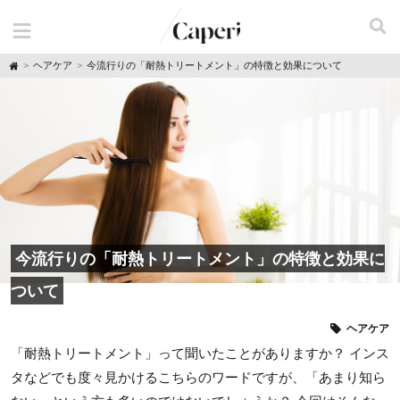
H
ヘアケア
今流行りの「耐熱トリートメント」の特徴と効果について
o
m
e
今流行りの「耐熱トリートメント」の特徴と効果に
ついて
ヘアケア
「耐熱トリートメント」って聞いたことがありますか？ インス
タなどでも度々見かけるこちらのワードですが、「あまり知ら