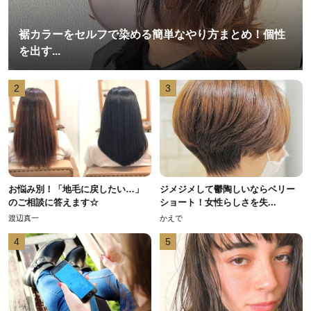
裾カラーをセルフで染める簡単なやり方まとめ！個性
を出す...
2
3
お悩み別！「地毛に戻したい…」
ジメジメして鬱陶しいならベリー
のご相談に答えます☆
ショート！女性らしさを失...
渡辺真一
かえで
4
5