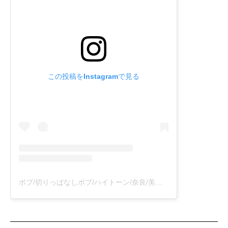
この投稿をInstagramで見る
ボブ/切りっぱなしボブ/ハイトーン/奈良/美容室(@namara0223)がシェアした投稿