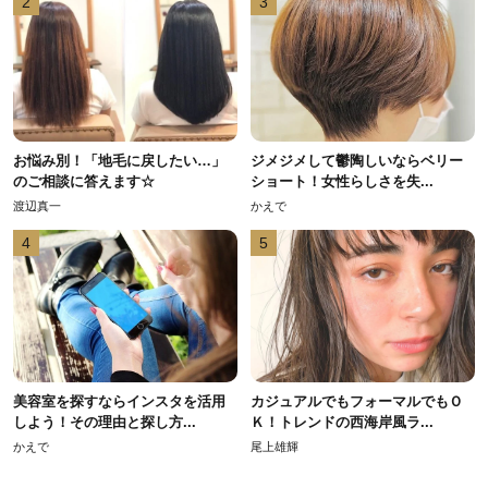
2
3
お悩み別！「地毛に戻したい…」
ジメジメして鬱陶しいならベリー
のご相談に答えます☆
ショート！女性らしさを失...
渡辺真一
かえで
4
5
美容室を探すならインスタを活用
カジュアルでもフォーマルでもＯ
しよう！その理由と探し方...
Ｋ！トレンドの西海岸風ラ...
かえで
尾上雄輝