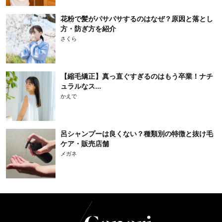
花粉で髪がパサパサするのはなぜ？原因と落とし
方・防ぎ方を紹介
さくら
【縮毛矯正】真っ直ぐすぎるのはもう卒業！ナチ
ュラルなス...
かえで
呂シャンプーは良くない？種類別の特徴と抜け毛
ケア・販売店舗
メガネ