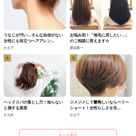
うなじが汚い…そんな自信がない
お悩み別！「地毛に戻したい…」
女性にも役立つヘアアレン...
のご相談に答えます☆
かえで
渡辺真一
4
5
ヘッドスパの落とし穴！知らない
ジメジメして鬱陶しいならベリー
と損する真実
ショート！女性らしさを失...
さろめ
かえで
もっと見る