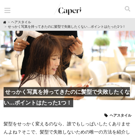
H
ヘアスタイル
o
せっかく写真を持ってきたのに髪型で失敗したくない…ポイントはたった1つ！
m
e
せっかく写真を持ってきたのに髪型で失敗したくな
い…ポイントはたった1つ！
ヘアスタイル
髪型をせっかく変えるのなら、誰でもしっぱいしたくありませ
んよね？そこで、髪型で失敗しないための唯一の方法を紹介し