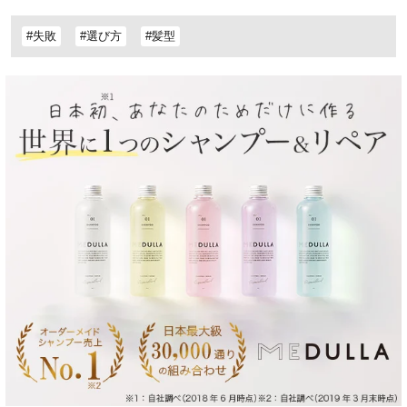
#失敗
#選び方
#髪型